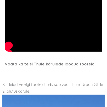
Vaata ka teisi Thule kärulede loodud tooteid:
Siit leiad veelgi tooteid, mis sobivad Thule Urban Glide
2 jalutuskärule: