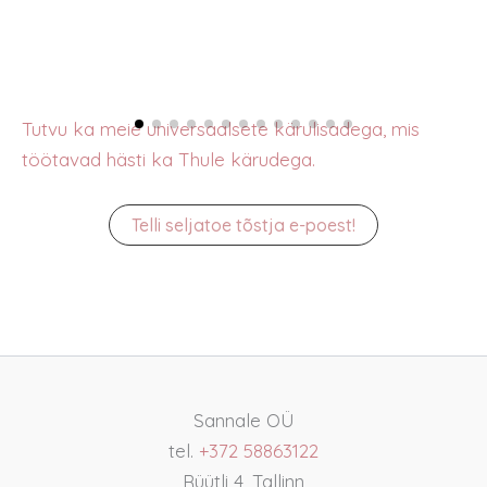
Tutvu ka meie universaalsete kärulisadega, mis
töötavad hästi ka Thule kärudega.
Telli seljatoe tõstja e-poest!
Sannale OÜ
tel.
+372 58863122
Rüütli 4, Tallinn