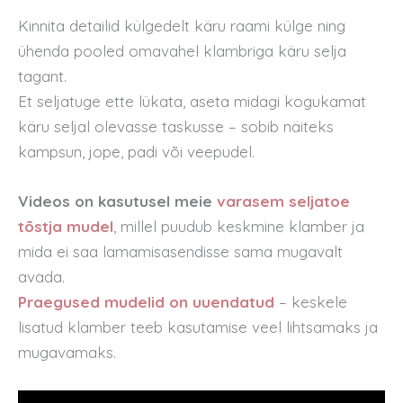
Kinnita detailid külgedelt käru raami külge ning
ühenda pooled omavahel klambriga käru selja
tagant.
Et seljatuge ette lükata, aseta midagi kogukamat
käru seljal olevasse taskusse – sobib näiteks
kampsun, jope, padi või veepudel.
Videos on kasutusel meie
varasem seljatoe
tõstja mudel
, millel puudub keskmine klamber ja
mida ei saa lamamisasendisse sama mugavalt
avada.
Praegused mudelid on uuendatud
– keskele
lisatud klamber teeb kasutamise veel lihtsamaks ja
mugavamaks.