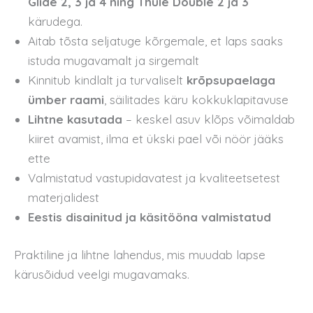
Glide 2, 3 ja 4 ning Thule Double 2 ja 3
kärudega.
Aitab tõsta seljatuge kõrgemale, et laps saaks
istuda mugavamalt ja sirgemalt
Kinnitub kindlalt ja turvaliselt
krõpsupaelaga
ümber raami
, säilitades käru kokkuklapitavuse
Lihtne kasutada
– keskel asuv klõps võimaldab
kiiret avamist, ilma et ükski pael või nöör jääks
ette
Valmistatud vastupidavatest ja kvaliteetsetest
materjalidest
Eestis disainitud ja käsitööna valmistatud
Praktiline ja lihtne lahendus, mis muudab lapse
kärusõidud veelgi mugavamaks.