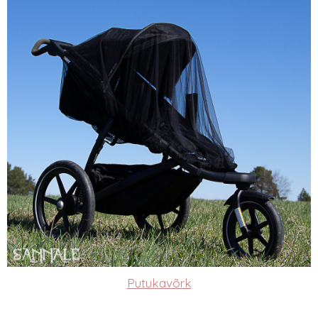
Putukavõrk