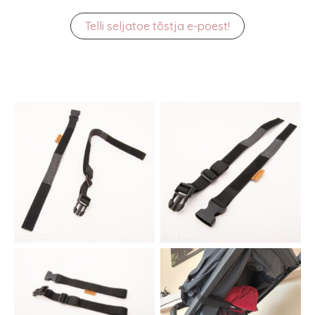
Telli seljatoe tõstja e-poest!