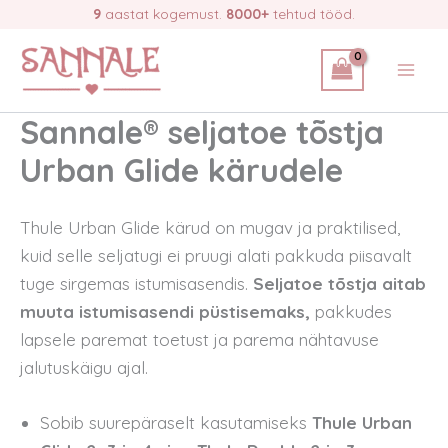
Skip
9
aastat kogemust.
8000+
tehtud tööd.
to
content
Sannale® seljatoe tõstja
Urban Glide kärudele
Thule Urban Glide kärud on mugav ja praktilised,
kuid selle seljatugi ei pruugi alati pakkuda piisavalt
tuge sirgemas istumisasendis.
Seljatoe tõstja aitab
muuta istumisasendi püstisemaks,
pakkudes
lapsele paremat toetust ja parema nähtavuse
jalutuskäigu ajal.
Sobib suurepäraselt kasutamiseks
Thule Urban