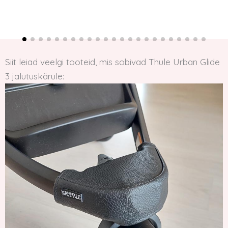
Siit leiad veelgi tooteid, mis sobivad Thule Urban Glide
3 jalutuskärule: