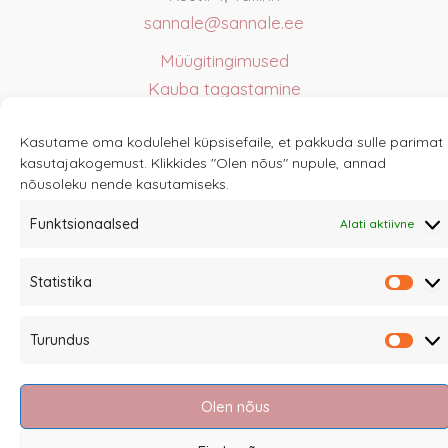
sannale@sannale.ee
Müügitingimused
Kauba tagastamine
Privaatsuspoliitika ja küpsised
Kasutame oma kodulehel küpsisefaile, et pakkuda sulle parimat
Edasimüüjad
kasutajakogemust. Klikkides "Olen nõus" nupule, annad
nõusoleku nende kasutamiseks.
Funktsionaalsed
Alati aktiivne
Eesti
Statistika
Stati
Turundus
Turu
Olen nõus