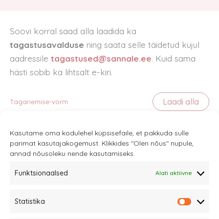
Soovi korral saad alla laadida ka
tagastusavalduse
ning saata selle täidetud kujul
aadressile
tagastused@sannale.ee
. Kuid sama
hästi sobib ka lihtsalt e-kiri.
Laadi alla
Taganemise-vorm
Kasutame oma kodulehel küpsisefaile, et pakkuda sulle
parimat kasutajakogemust. Klikkides "Olen nõus" nupule,
annad nõusoleku nende kasutamiseks.
Funktsionaalsed
Alati aktiivne
Sannale OÜ
Statistika
tel.
+372 58863122
Statistik
Rüütli 4, Tallinn