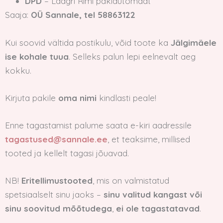
DPD
– Laagri Rimi pakiautomaat
Saaja:
OÜ Sannale, tel 58863122
Kui soovid vältida postikulu, võid toote ka
Jälgimäele
ise kohale tuua
. Selleks palun lepi eelnevalt aeg
kokku.
Kirjuta pakile
oma nimi
kindlasti peale!
Enne tagastamist palume saata e-kiri aadressile
tagastused@sannale.ee
, et teaksime, millised
tooted ja kellelt tagasi jõuavad.
NB!
Eritellimustooted
, mis on valmistatud
spetsiaalselt sinu jaoks –
sinu valitud kangast või
sinu soovitud mõõtudega
,
ei ole tagastatavad
.