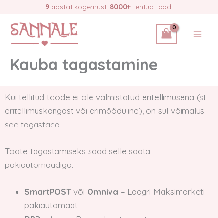
Skip
9
aastat kogemust.
8000+
tehtud tööd.
to
content
Kauba tagastamine
Kui tellitud toode ei ole valmistatud eritellimusena (st
eritellimuskangast või erimõõduline), on sul võimalus
see tagastada.
Toote tagastamiseks saad selle saata
pakiautomaadiga:
SmartPOST
või
Omniva
– Laagri Maksimarketi
pakiautomaat