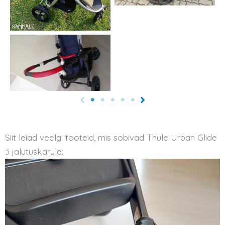
Siit leiad veelgi tooteid, mis sobivad Thule Urban Glide
3 jalutuskärule: