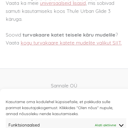
Vaata ka meie
universaalseid lisasid
,
mis sobivad
samuti kasutamiseks koos Thule Urban Glide 3
käruga.
Soovid
turvakaare katet teisele käru mudelile
?
Vaata
kogu turvakaare katete mudelite valikut SIIT.
Sannale OÜ
tel.
+372 58863122
Rüütli 4, Tallinn
Kasutame oma kodulehel küpsisefaile, et pakkuda sulle
parimat kasutajakogemust. Klikkides "Olen nõus" nupule,
sannale@sannale.ee
annad nõusoleku nende kasutamiseks.
Müügitingimused
Funktsionaalsed
Alati aktiivne