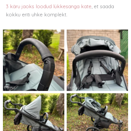
3 käru jaoks loodud lükkesanga kate
, et saada
kokku eriti uhke komplekt.