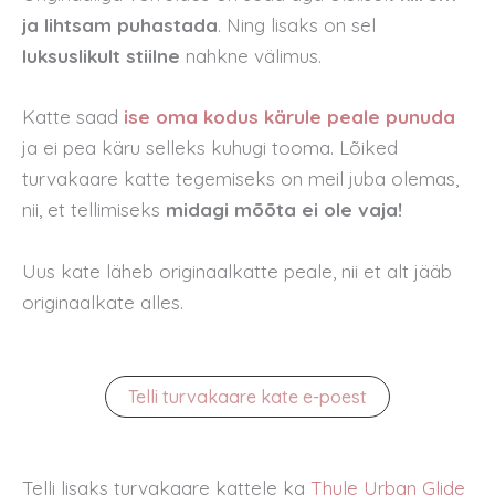
ja lihtsam puhastada
. Ning lisaks on sel
luksuslikult stiilne
nahkne välimus.
Katte saad
ise oma kodus kärule peale punuda
ja ei pea käru selleks kuhugi tooma. Lõiked
turvakaare katte tegemiseks on meil juba olemas,
nii, et tellimiseks
midagi mõõta ei ole vaja!
Uus kate läheb originaalkatte peale, nii et alt jääb
originaalkate alles.
Telli turvakaare kate e-poest
Telli lisaks turvakaare kattele ka
Thule Urban Glide