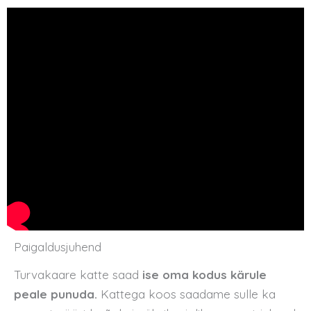
Paigaldusjuhend
Turvakaare katte saad
ise oma kodus kärule
peale punuda.
Kattega koos saadame sulle ka