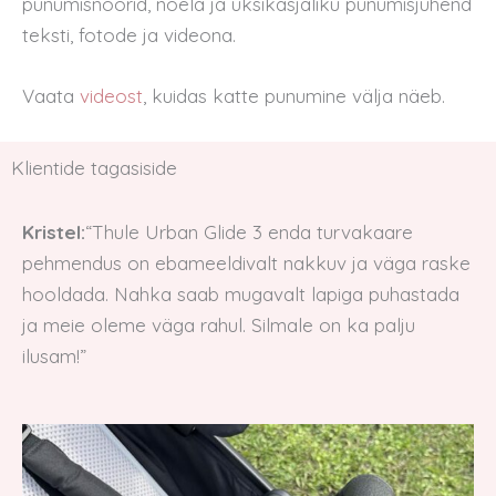
punumisnöörid, nõela ja üksikasjaliku punumisjuhend
teksti, fotode ja videona.
Vaata
videost
, kuidas katte punumine välja näeb.
Klientide tagasiside
Kristel:
“Thule Urban Glide 3 enda turvakaare
pehmendus on ebameeldivalt nakkuv ja väga raske
hooldada. Nahka saab mugavalt lapiga puhastada
ja meie oleme väga rahul. Silmale on ka palju
ilusam!”