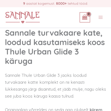
Skip
9
aastat kogemust.
8000+
tehtud tööd.
to
content
Sannale turvakaare kate,
loodud kasutamiseks koos
Thule Urban Glide 3
käruga
Sannale Thule Urban Glide 3 jaoks loodud
turvakaare katte komplekt on nii kenasti
lükkesanga järgi disainitud, et jääb mulje, nagu oleks
see juba koos käruga kaasa tulnud.
Originaaliga võrreldes on seda aga oluliselt
kiirem