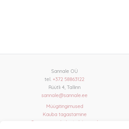
Sannale OÜ
tel.
+372 58863122
Rüütli 4, Tallinn
sannale@sannale.ee
Müügitingimused
Kauba tagastamine
Privaatsuspoliitika ja küpsised