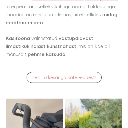
ja ei pea käru selleks kuhugi tooma. Lükkesanga
mõõdud on meil juba olemas, nii et tellides
midagi
mõõtma ei pea.
Käsitööna
valmistatud
vastupdiavast
ilmastikukindlast kunstnahast
, mis on käe all
mõnusalt
pehme katsuda
.
Telli lükkesanga kate e-poest!