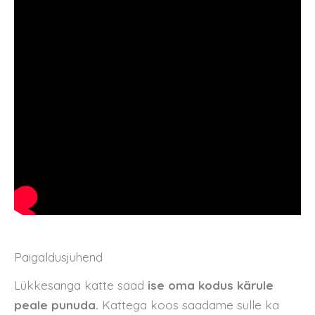
Paigaldusjuhend
Lükkesanga katte saad
ise oma kodus kärule
peale punuda.
Kattega koos saadame sulle ka