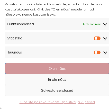
Edasimüüjad
Kasutame oma kodulehel küpsisefaile, et pakkuda sulle parimat
kasutajakogemust. Klikkides "Olen nõus" nupule, annad
nõusoleku nende kasutamiseks.
Funktsionaalsed
Alati aktiivne
Eesti
English
Statistika
Stati
Turundus
Turu
Olen nõus
Ei ole nõus
Salvesta eelistused
Küpsiste poliitika
Privaatsuspoliitika ja küpsised