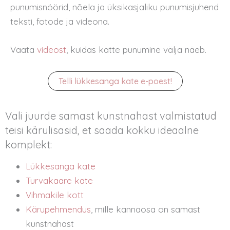
punumisnöörid, nõela ja üksikasjaliku punumisjuhend
teksti, fotode ja videona.
Vaata
videost
, kuidas katte punumine välja näeb.
Telli lükkesanga kate e-poest!
Vali juurde samast kunstnahast valmistatud
teisi kärulisasid, et saada kokku ideaalne
komplekt:
Lükkesanga kate
Turvakaare kate
Vihmakile kott
Kärupehmendus
, mille kannaosa on samast
kunstnahast