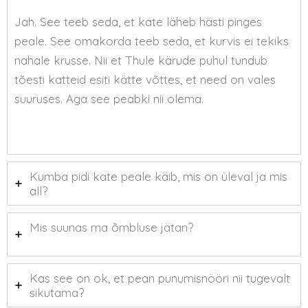
Jah. See teeb seda, et kate läheb hästi pinges
peale. See omakorda teeb seda, et kurvis ei tekiks
nahale krusse. Nii et Thule kärude puhul tundub
tõesti katteid esiti kätte võttes, et need on vales
suuruses. Aga see peabki nii olema.
Kumba pidi kate peale käib, mis on üleval ja mis
all?
Mis suunas ma õmbluse jätan?
Kas see on ok, et pean punumisnööri nii tugevalt
sikutama?