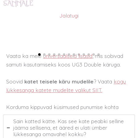
Jalatugi
Vaata ka meie
universaalseid lisasid
,
mis sobivad
samuti kasutamiseks koos UG3 Double käruga.
Soovid
katet teisele käru mudelile
? Vaata
kogu
lükkesanga katete mudelite valikut SIIT.
Korduma kippuvad küsimused punumise kohta
Sain katted kätte. Kas see kate peabki selline
jääma sellisena, et ääred ei ulati ümber
lükkesanga omavahel kokku?