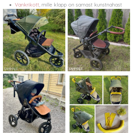
Vankrikott
, mille klapp on samast kunstnahast