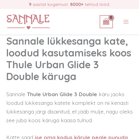
Skip
9
aastat kogemust.
8000+
tehtud tööd.
to
content
Sannale lükkesanga kate,
loodud kasutamiseks koos
Thule Urban Glide 3
Double käruga
Sannale
Thule Urban Glide 3 Double
käru jaoks
loodud lükkesanga katete komplekt on nii kenasti
lükkesanga järgi disainitud, et jääb mulje, nagu oleks
see juba koos käruga kaasa tulnud.
Katte saad
ise oma kodus kärule peale punuda