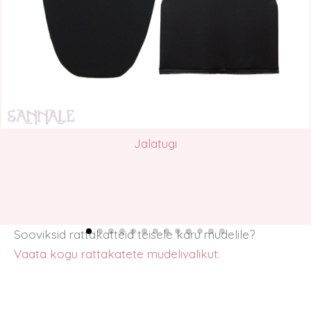
Jalatugi
Sooviksid rattakatteid teisele käru mudelile?
Vaata kogu rattakatete mudelivalikut.