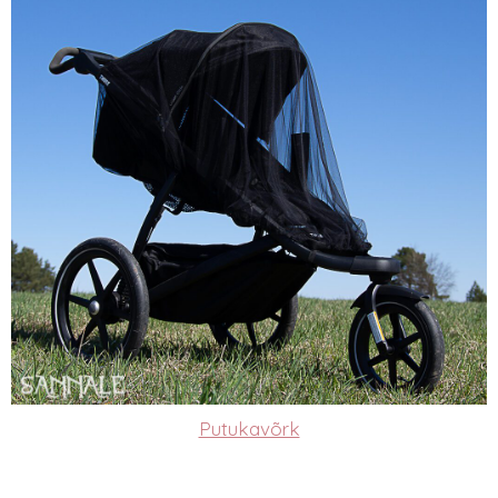
Putukavõrk