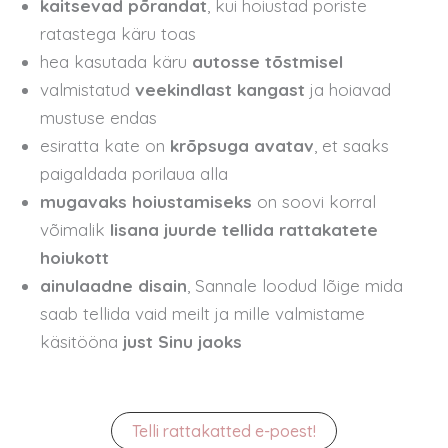
kaitsevad põrandat
, kui hoiustad poriste
ratastega käru toas
hea kasutada käru
autosse tõstmisel
valmistatud
veekindlast kangast
ja hoiavad
mustuse endas
esiratta kate on
krõpsuga avatav
, et saaks
paigaldada porilaua alla
mugavaks hoiustamiseks
on soovi korral
võimalik
lisana juurde tellida
rattakatete
hoiukott
ainulaadne disain
, Sannale loodud lõige mida
saab tellida vaid meilt ja mille valmistame
käsitööna
just Sinu jaoks
Telli rattakatted e-poest!