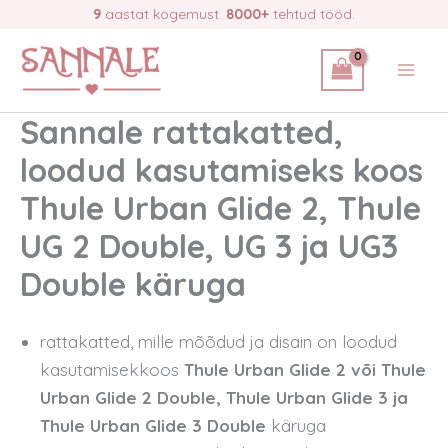
Skip
9
aastat kogemust.
8000+
tehtud tööd.
to
content
Sannale rattakatted,
loodud kasutamiseks koos
Thule Urban Glide 2, Thule
UG 2 Double, UG 3 ja UG3
Double käruga
rattakatted, mille mõõdud ja disain on loodud
kasutamisekkoos
Thule Urban Glide 2 või Thule
Urban Glide 2 Double, Thule Urban Glide 3 ja
Thule Urban Glide 3 Double
käruga