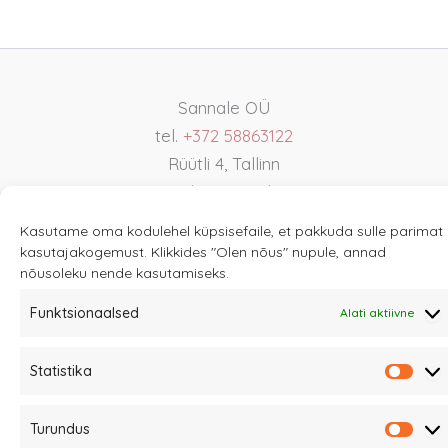
Sannale OÜ
tel.
+372 58863122
Rüütli 4, Tallinn
sannale@sannale.ee
Müügitingimused
Kasutame oma kodulehel küpsisefaile, et pakkuda sulle parimat
kasutajakogemust. Klikkides "Olen nõus" nupule, annad
Kauba tagastamine
nõusoleku nende kasutamiseks.
Privaatsuspoliitika ja küpsised
Edasimüüjad
Funktsionaalsed
Alati aktiivne
Statistika
Stati
Turundus
Turu
Eesti
English