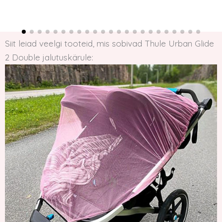
Siit leiad veelgi tooteid, mis sobivad Thule Urban Glide
2 Double jalutuskärule: