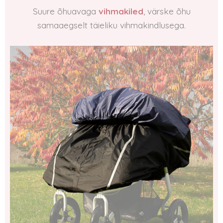
Suure õhuavaga
vihmakiled
, värske õhu
samaaegselt täieliku vihmakindlusega.