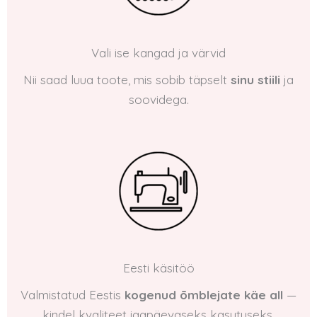
Vali ise kangad ja värvid
Nii saad luua toote, mis sobib täpselt
sinu stiili
ja
soovidega.
Eesti käsitöö
Valmistatud Eestis
kogenud õmblejate käe all
—
kindel kvaliteet igapäevaseks kasutuseks.