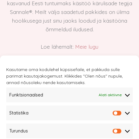
kasvanud Eesti tuntuimaks käsitöö kärulisade tegija
Sannale®. Meilt välja saadetud pakkides on ülima
hoolikusega just sinu jaoks loodud ja käsitööna
õmmeldud iludused.
Loe lähemalt:
Meie lugu
Kasutame oma kodulehel küpsisefaile, et pakkuda sulle
parimat kasutajakogemust. Klikkides "Olen nõus" nupule,
annad nõusoleku nende kasutamiseks.
Funktsionaalsed
Alati aktiivne
Sannale OÜ
Statistika
tel.
+372 58863122
Statistik
Rüütli 4, Tallinn
Turundus
sannale@sannale.ee
Turundu