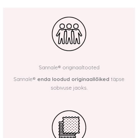
Sannale® originaaltooted
Sannale®
enda loodud originaallõiked
täpse
sobivuse jaoks.