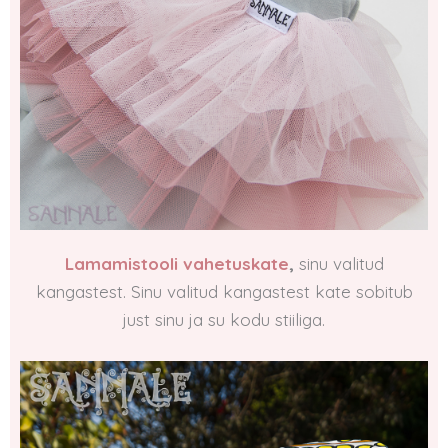
Lamamistooli vahetuskate
,
sinu valitud
kangastest. Sinu valitud kangastest kate sobitub
just sinu ja su kodu stiiliga.