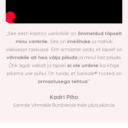
„See eesti käsitöö vankrikile on
õmmeldud täpselt
minu vankrile.
See on
imeõhuke
ja mahub
väiksesse taskusse. Eriti armastan seda, et lapsel on
vihmakile alt hea välja piiluda
ja minul last piiluda.
Õhk liigub vabalt ja lapsel
ei ole umbne
ka kõige
pikema une puhul. On tunda, et Sannale® tooted on
armastusega tehtud.
“
Kadri Piho
Sannale Vihmakile Bumbleride Indie jalutuskärule