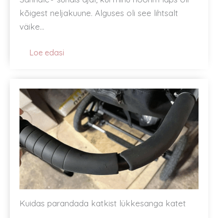
kõigest neljakuune. Alguses oli see lihtsalt
väike…
Loe edasi
Kuidas parandada katkist lükkesanga katet