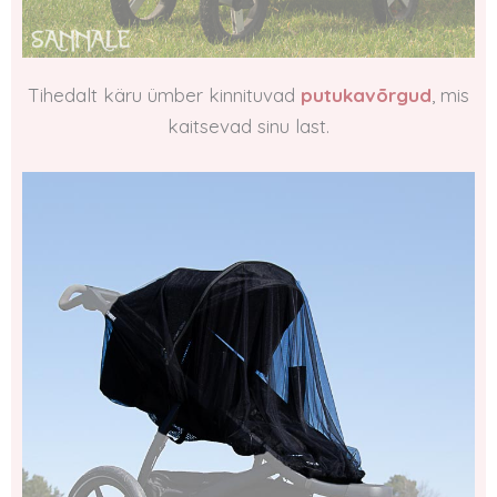
Tihedalt käru ümber kinnituvad
putukavõrgud
, mis
kaitsevad sinu last.