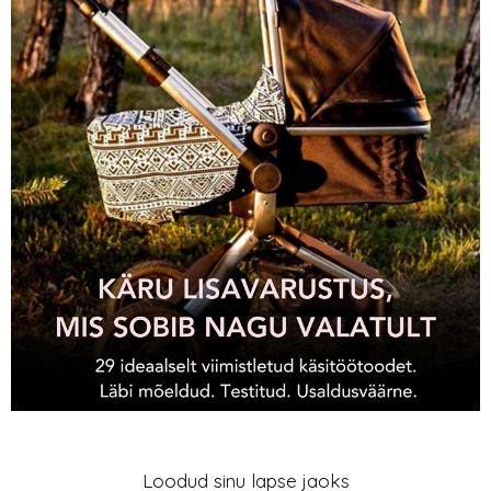
Loodud sinu lapse jaoks