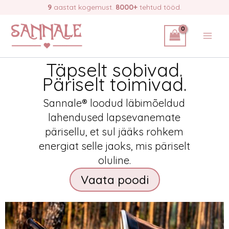
Skip
9
aastat kogemust.
8000+
tehtud tööd.
to
content
Täpselt sobivad.
Päriselt toimivad.
Sannale® loodud läbimõeldud
lahendused lapsevanemate
pärisellu, et sul jääks rohkem
energiat selle jaoks, mis päriselt
oluline.
Vaata poodi