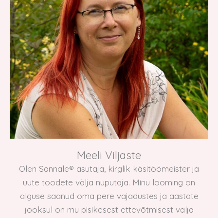
Meeli Viljaste
Olen Sannale® asutaja, kirglik käsitöömeister ja
uute toodete välja nuputaja. Minu looming on
alguse saanud oma pere vajadustes ja aastate
jooksul on mu pisikesest ettevõtmisest välja