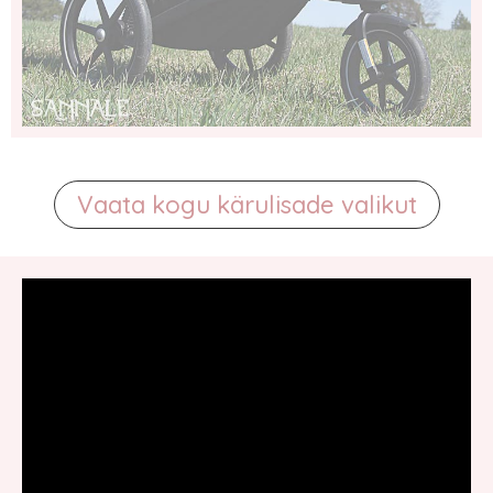
Vaata kogu kärulisade valikut