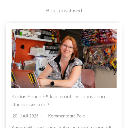
Blogi postitused
Kuidas Sannale® kodukontorist päris oma
stuudiosse kolis?
20. Juuli 2026
Kommentaare Pole
Sannale® sündis ajal, kui minu noorim laps oli