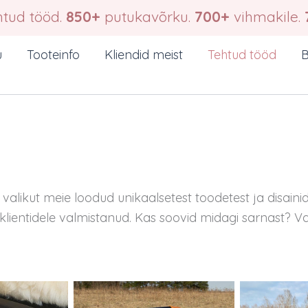
tud tööd.
850+
putukavõrku.
700+
vihmakile.
u
Tooteinfo
Kliendid meist
Tehtud tööd
B
valikut meie loodud unikaalsetest toodetest ja disainide
lientidele valmistanud. Kas soovid midagi sarnast? V