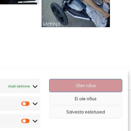
Olen nõus
Alati aktiivne
Ei ole nõus
Statistika
Salvesta eelistused
Turundus