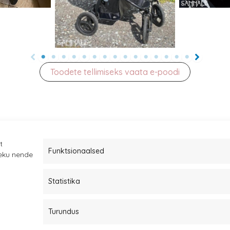
Toodete tellimiseks vaata e-poodi
t
Funktsionaalsed
leku nende
Statistika
Müügitingimused
Kauba tagastamine
Turundus
Privaatsuspoliitika ja küpsised