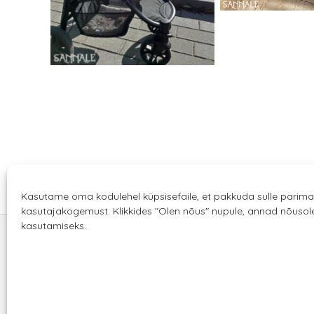
Kasutame oma kodulehel küpsisefaile, et pakkuda sulle parima
kasutajakogemust. Klikkides "Olen nõus" nupule, annad nõuso
kasutamiseks.
Sannale OÜ
tel.
+372 58863122
Rüütli 4, Tallinn