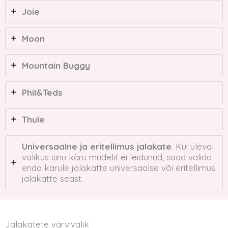
Joie
Moon
Mountain Buggy
Phil&Teds
Thule
Universaalne
ja
eritellimus
jalakate
. Kui üleval
valikus sinu käru mudelit ei leidunud, saad valida
enda kärule jalakatte universaalse või eritellimus
jalakatte seast.
Jalakatete värvivalik