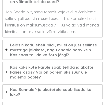
on võimalik tellida uued?
Jah. Saada pilt, mida täpselt vajaksid ja õmbleme
sulle vajalikud kinnitused uuesti. Täiskomplekt uusi
kinnitusi on maksumusega 7.- Kui vajad vaid mõnda
kinnitust, on arve selle võrra väikesem.
Leidsin kodulehelt pildi, millel on just sellinse
mustriga jalakate, nagu endale sooviksin.
Kas saan tellida ka foto järgi?
Kas kaksikute kärule saab tellida jalakatte
kahes osas? Või on parem üks suur üle
mõlema poole?
Kas Sannale® jalakatetele saab lisada ka
luku?