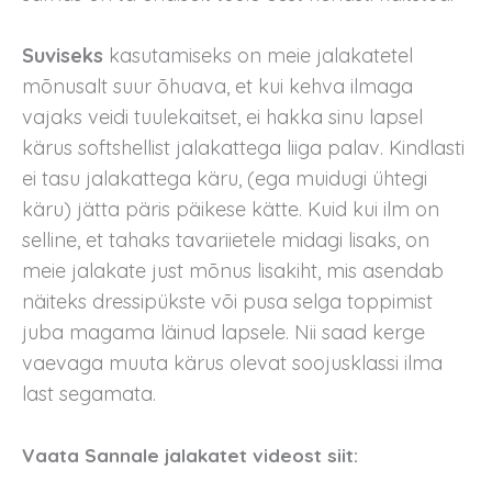
Suviseks
kasutamiseks on meie jalakatetel
mõnusalt suur õhuava, et kui kehva ilmaga
vajaks veidi tuulekaitset, ei hakka sinu lapsel
kärus softshellist jalakattega liiga palav. Kindlasti
ei tasu jalakattega käru, (ega muidugi ühtegi
käru) jätta päris päikese kätte. Kuid kui ilm on
selline, et tahaks tavariietele midagi lisaks, on
meie jalakate just mõnus lisakiht, mis asendab
näiteks dressipükste või pusa selga toppimist
juba magama läinud lapsele. Nii saad kerge
vaevaga muuta kärus olevat soojusklassi ilma
last segamata.
Vaata Sannale jalakatet videost siit: