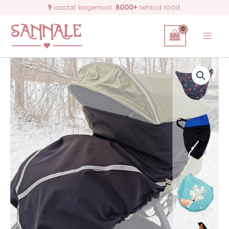
Skip
9
aastat kogemust.
8000+
tehtud tööd.
to
content