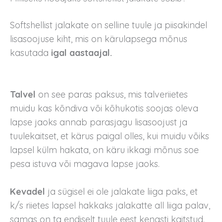
Softshellist jalakate on selline tuule ja piisakindel
lisasoojuse kiht, mis on kärulapsega mõnus
kasutada
igal aastaajal.
Talvel
on see paras paksus, mis talveriietes
muidu kas kõndiva või kõhukotis soojas oleva
lapse jaoks annab parasjagu lisasoojust ja
tuulekaitset, et kärus paigal olles, kui muidu võiks
lapsel külm hakata, on käru ikkagi mõnus soe
pesa istuva või magava lapse jaoks.
Kevadel
ja sügisel ei ole jalakate liiga paks, et
k/s riietes lapsel hakkaks jalakatte all liiga palav,
samas on ta endiselt tuule eest kenasti kaitstud.