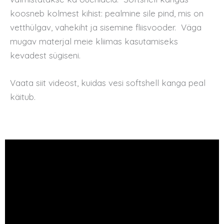
koosneb kolmest kihist: pealmine sile pind, mis on
vetthülgav, vahekiht ja sisemine fliisvooder. Väga
mugav materjal meie kliimas kasutamiseks
kevadest sügiseni.
Vaata siit videost, kuidas vesi softshell kanga peal
käitub.