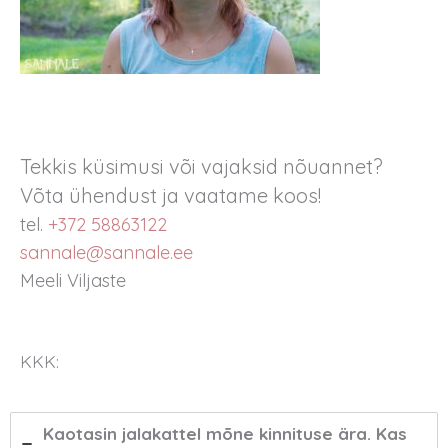
Tekkis küsimusi või vajaksid nõuannet?
Võta ühendust ja vaatame koos!
tel.
+372 58863122
sannale@sannale.ee
Meeli Viljaste
KKK:
Kaotasin jalakattel mõne kinnituse ära. Kas