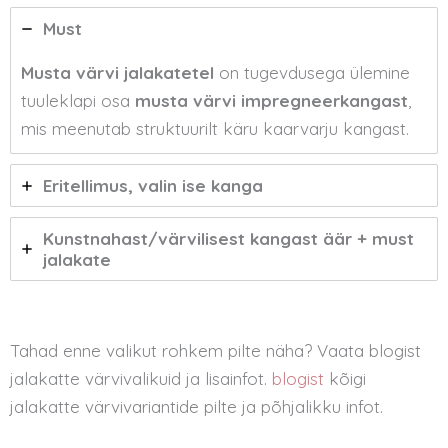
Must
Musta värvi jalakatetel
on tugevdusega ülemine
tuuleklapi osa
musta värvi impregneerkangast
,
mis meenutab struktuurilt käru kaarvarju kangast.
Eritellimus, valin ise kanga
Kunstnahast/värvilisest kangast äär + must
jalakate
Tahad enne valikut rohkem pilte näha? Vaata blogist
jalakatte värvivalikuid ja lisainfot.
blogist
kõigi
jalakatte värvivariantide pilte ja põhjalikku infot.