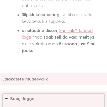
nähtavaks
pikk kasutusaeg,
sobib nii talveks,
üli
kevadeks kui sügiseks
ainulaadne disain
,
Sannale® loodud
lõige
mida
saab tellida vaid meilt
ja
mille valmistame
käsitööna
just Sinu
jaoks
Jalakatete mudelivalik
Baby Jogger