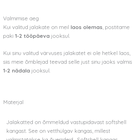
Valmimise aeg
Kui valitud jalakate on meil
laos olemas
, postitame
paki
1-2 tööpäeva
jooksul.
Kui sinu valitud värvuses jalakatet ei ole hetkel laos,
siis meie õmblejad teevad selle just sinu jaoks valmis
1-2 nädala
jooksul.
Materjal
Jalakatted on õmmeldud vastupidavast softshell
kangast. See on vetthülgav kangas, millest
valmistatakse ka õueriideid. Softshell kangas