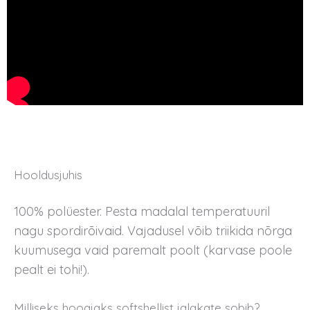
Hooldusjuhis
100% polüester. Pesta madalal temperatuuril
nagu spordirõivaid. Vajadusel võib triikida nõrga
kuumusega vaid paremalt poolt (karvase poole
pealt ei tohi!).
Milliseks hooajaks softshellist jalakate sobib?