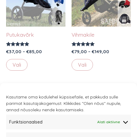
Putukavõrk
Vihmakile
Hinnanguga
Hinnavahemik:
Hinnanguga
Hinnavahem
€
37,00
–
€
85,00
€
79,00
–
€
149,00
5.00
5.00
€37,00
€79,00
/ 5
/ 5
Sellel
Sellel
kuni
kuni
Vali
Vali
€85,00
€149,00
tootel
tootel
on
on
mitu
mitu
varianti.
varianti.
Kasutame oma kodulehel küpsisefaile, et pakkuda sulle
Valikuid
Valikuid
parimat kasutajakogemust. Klikkides "Olen nõus" nupule,
annad nõusoleku nende kasutamiseks.
saab
saab
teha
teha
Funktsionaalsed
Alati aktiivne
tootelehel.
tootelehel.
Sannale OÜ