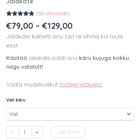
Jalakate
(
66
ülevaade)
Hinnatud
66
Hinnavahemik:
€
79,00
–
€
129,00
5.00
/5
€79,00
kliendi
Jalakate kaitseb sinu last nii vihma kui tuule
hinnangu
kuni
põhjal
eest.
€129,00
Käsitöö
jalakate sobib sinu
käru kujuga kokku
nagu valatult!
Vaata mudelivalikut
tootekirjeldusest
.
Vali käru
Jalakate
-
+
Lisa korvi
kogus