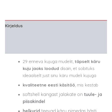
Kirjeldus
Lisainfo
Arvustused (66)
29 erineva kujuga mudelit,
täpselt käru
kuju jaoks loodud
disain, et sobituks
ideaalselt just sinu käru mudeli kujuga
kvaliteetne eesti käsitöö
, mis kestab
softshell kangast jalakate on
tuule- ja
piisakindel
helkurid
teevad käru pimedas hästi