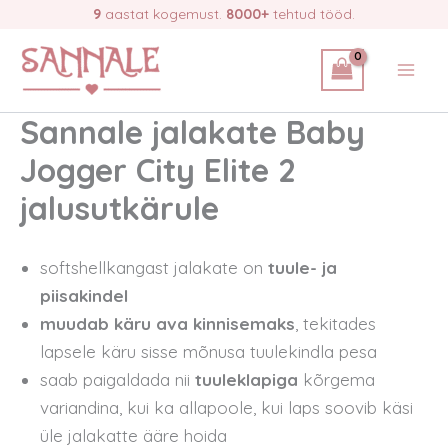
Skip
9
aastat kogemust.
8000+
tehtud tööd.
to
content
Sannale jalakate Baby
Jogger City Elite 2
jalusutkärule
softshellkangast jalakate on
tuule- ja
piisakindel
muudab käru ava kinnisemaks
, tekitades
lapsele käru sisse mõnusa tuulekindla pesa
saab paigaldada nii
tuuleklapiga
kõrgema
variandina, kui ka allapoole, kui laps soovib käsi
üle jalakatte ääre hoida