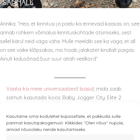
Annika: “Hea, et kinnitusi ja paelu ka erinevaid kaasas on, see
annab rohkem võimalusi kinnituskohtade otsimiseks, sest
sellel kärul neid väga vähe. Mulle meeldib see ka väga, et all
on see väike klõpsakas, mis hoiab jalakatet kindlalt paigas.
Ainult kiidusõnad.Suur-suur aitäh veelkord”
Vaata ka meie universaalseid lisasid
, mida saab
samuti kasutada koos Baby Jogger City Elite 2
käruga.
Kasutame oma kodulehel küpsisefaile, et pakkuda sulle
parimat kasutajakogemust. Klikkides "Olen nõus" nupule,
annad nõusoleku nende kasutamiseks.