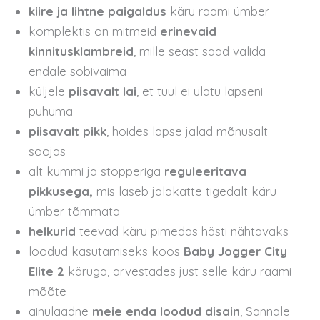
kiire ja lihtne paigaldus
käru raami ümber
komplektis on mitmeid
erinevaid
kinnitusklambreid
, mille seast saad valida
endale sobivaima
küljele
piisavalt lai
, et tuul ei ulatu lapseni
puhuma
piisavalt pikk
, hoides lapse jalad mõnusalt
soojas
alt kummi ja stopperiga
reguleeritava
pikkusega,
mis laseb jalakatte tigedalt käru
ümber tõmmata
helkurid
teevad käru pimedas hästi nähtavaks
loodud kasutamiseks koos
Baby Jogger City
Elite 2
käruga, arvestades just selle käru raami
mõõte
ainulaadne
meie enda loodud disain
, Sannale