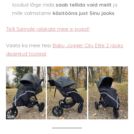
loodud lõige mida
saab tellida vaid meilt
ja
mille valmistame
käsitööna just Sinu jaoks
Telli Sannale jalakate meie e-poest!
Vaata ka meie teisi
Baby Jogger City Elite 2 jaoks
disainitud tooteid.