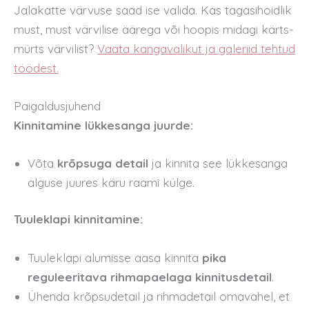
Jalakatte värvuse saad ise valida. Kas tagasihoidlik
must, must värvilise äärega või hoopis midagi kärts-
mürts värvilist?
Vaata kangavalikut ja galeriid tehtud
töödest.
Paigaldusjuhend
Kinnitamine lükkesanga juurde:
Võta
krõpsuga detail
ja kinnita see lükkesanga
alguse juures käru raami külge.
Tuuleklapi kinnitamine:
Tuuleklapi alumisse aasa kinnita
pika
reguleeritava rihmapaelaga kinnitusdetail
.
Ühenda krõpsudetail ja rihmadetail omavahel, et