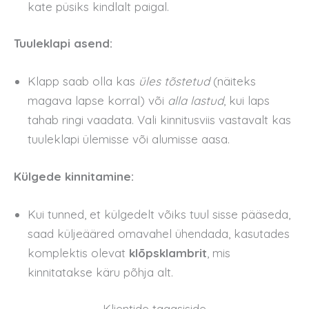
kate püsiks kindlalt paigal.
Tuuleklapi asend:
Klapp saab olla kas
üles tõstetud
(näiteks
magava lapse korral) või
alla lastud
, kui laps
tahab ringi vaadata. Vali kinnitusviis vastavalt kas
tuuleklapi ülemisse või alumisse aasa.
Külgede kinnitamine:
Kui tunned, et külgedelt võiks tuul sisse pääseda,
saad küljeääred omavahel ühendada, kasutades
komplektis olevat
klõpsklambrit
, mis
kinnitatakse käru põhja alt.
Klientide tagasiside