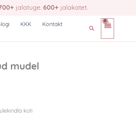
700+
jalatuge.
600+
jalakatet.
logi
KKK
Kontakt
Search
dud mudel
lekindla koti