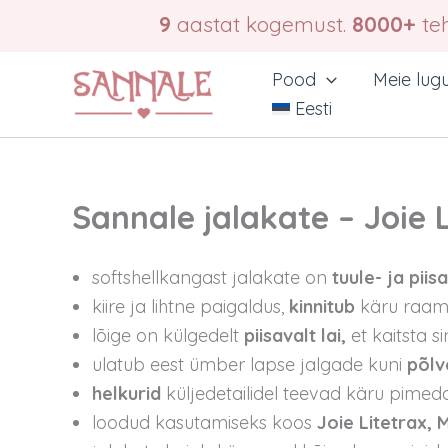
Skip
9
aastat kogemust.
8000+
teh
to
content
Pood
Meie lug
Eesti
Sannale jalakate – Joie 
softshellkangast jalakate on
tuule- ja piis
kiire ja lihtne paigaldus,
kinnitub
käru raam
lõige on külgedelt
piisavalt lai,
et kaitsta si
ulatub eest ümber lapse jalgade kuni
põlv
helkurid
küljedetailidel teevad käru pimed
loodud kasutamiseks koos
Joie Litetrax,