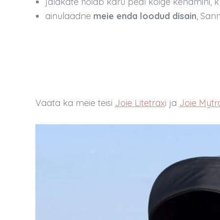
jalakate hoiab käru peal kõige kenamini, 
ainulaadne
meie enda loodud disain
, San
Vaata ka meie teisi
Joie Litetrax
i
ja
Joie Mytr