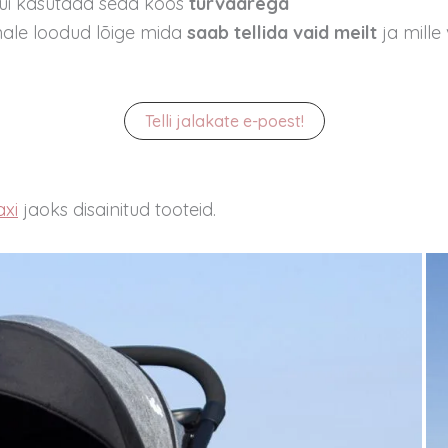
kui kasutada seda koos
turvaarega
nale loodud lõige mida
saab tellida vaid meilt
ja mill
Telli jalakate e-poest!
axi
jaoks disainitud tooteid.