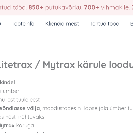
tud tööd.
850+
putukavõrku.
700+
vihmakile.
u
Tooteinfo
Kliendid meist
Tehtud tööd
B
Litetrax / Mytrax kärule loo
akindel
i ümber
nu last tuule eest
eõndlasse välja
, moodustades nii lapse jala ümber tuu
as hästi nähtavaks
 Mytrax
käruga.