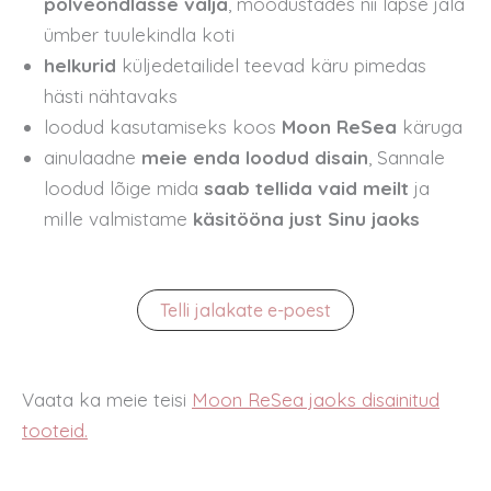
põlveõndlasse välja
, moodustades nii lapse jala
ümber tuulekindla koti
helkurid
küljedetailidel teevad käru pimedas
hästi nähtavaks
loodud kasutamiseks koos
Moon ReSea
käruga
ainulaadne
meie enda loodud disain
, Sannale
loodud lõige mida
saab tellida vaid meilt
ja
mille valmistame
käsitööna just Sinu jaoks
Telli jalakate e-poest
Vaata ka meie teisi
Moon ReSea jaoks disainitud
tooteid.