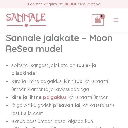
Skip
9
aastat kogemust.
8000+
tehtud tööd.
to
content
Sannale jalakate – Moon
ReSea mudel
softshellkangast jalakate on
tuule- ja
piisakindel
kiire ja lihtne paigaldus,
kinnitub
käru raami
ümber klambrite ja krõpsupaelaga
kiire ja lihtne
paigaldus
käru raami ümber
lõige on külgedelt
piisavalt lai,
et kaitsta sinu
last tuule eest
ulatub eest ümber lapse jalgade kuni