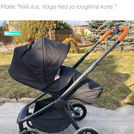
Maile:”Niiiii ilus, Vaga hea ja loogiline kate.”