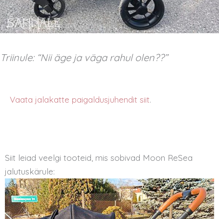
Triinule: “Nii äge ja väga rahul olen??”
Vaata jalakatte paigaldusjuhendit siit
.
Siit leiad veelgi tooteid, mis sobivad Moon ReSea
jalutuskärule: