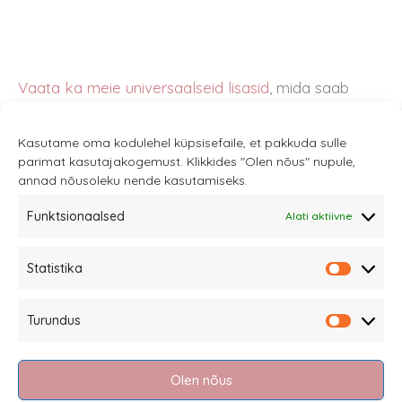
Vaata ka meie universaalseid lisasid
, mida saab
samuti kasutada koos Moon ReSea käruga.
Kasutame oma kodulehel küpsisefaile, et pakkuda sulle
parimat kasutajakogemust. Klikkides "Olen nõus" nupule,
annad nõusoleku nende kasutamiseks.
Funktsionaalsed
Alati aktiivne
Sannale OÜ
Statistika
tel.
+372 58863122
Statistik
Rüütli 4, Tallinn
Turundus
sannale@sannale.ee
Turundu
Müügitingimused
Olen nõus
Kauba tagastamine