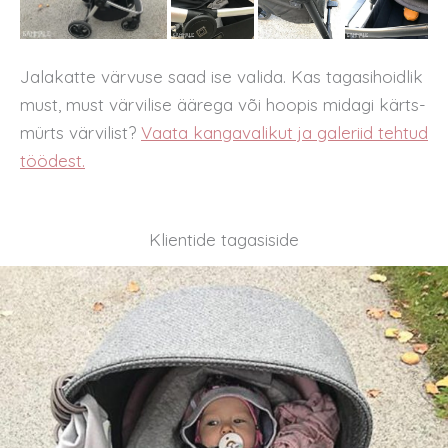
Jalakatte värvuse saad ise valida. Kas tagasihoidlik
must, must värvilise äärega või hoopis midagi kärts-
mürts värvilist?
Vaata kangavalikut ja galeriid tehtud
töödest.
Klientide tagasiside