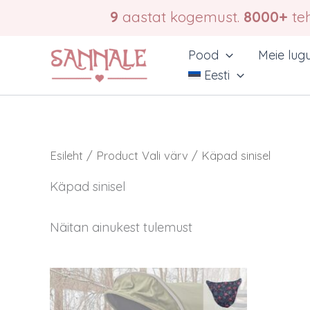
Skip
9
aastat kogemust.
8000+
teh
to
content
Pood
Meie lug
Eesti
Esileht
/ Product Vali värv / Käpad sinisel
Käpad sinisel
Näitan ainukest tulemust