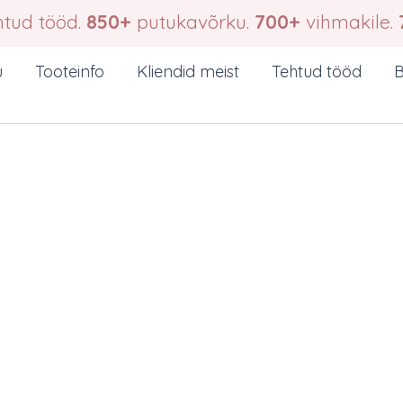
tud tööd.
850+
putukavõrku.
700+
vihmakile.
u
Tooteinfo
Kliendid meist
Tehtud tööd
B