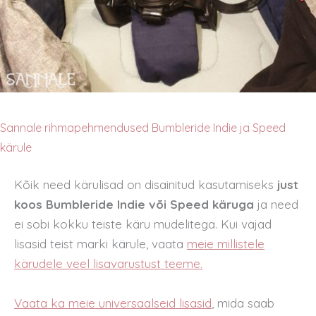
Sannale rihmapehmendused Bumbleride Indie ja Speed
kärule
Kõik need kärulisad on disainitud kasutamiseks
just
koos Bumbleride Indie või Speed käruga
ja need
ei sobi kokku teiste käru mudelitega. Kui vajad
lisasid teist marki kärule, vaata
meie millistele
kärudele veel lisavarustust teeme.
Vaata ka meie universaalseid lisasid
, mida saab