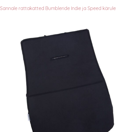
Sannale rattakatted Bumbleride Indie ja Speed kärule