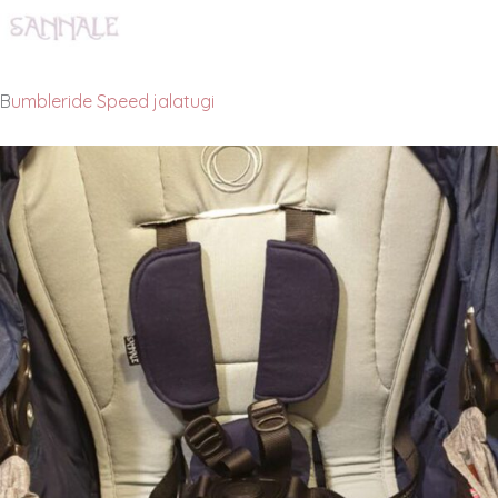
B
umbleride Speed jalatugi