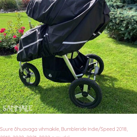
Suure õhuavaga vihmakile, Bumbleride Indie/Speed 2018,