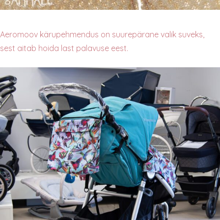
Aeromoov kärupehmendus on suurepärane valik suveks,
sest aitab hoida last palavuse eest.