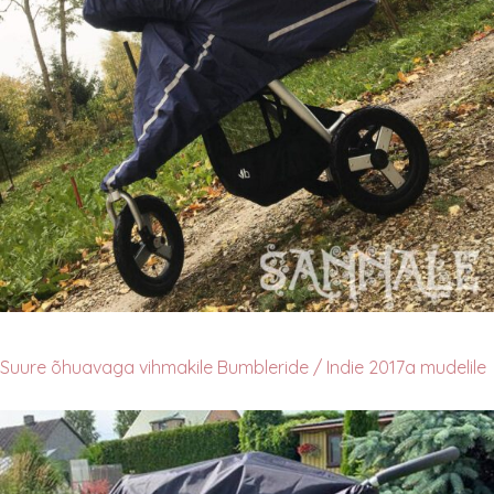
Suure õhuavaga vihmakile Bumbleride / Indie 2017a mudelile