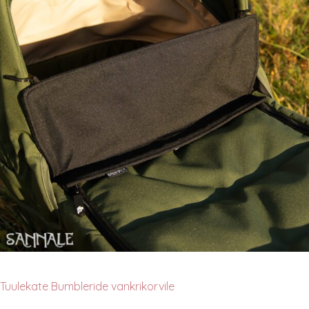
Tuulekate Bumbleride vankrikorvile