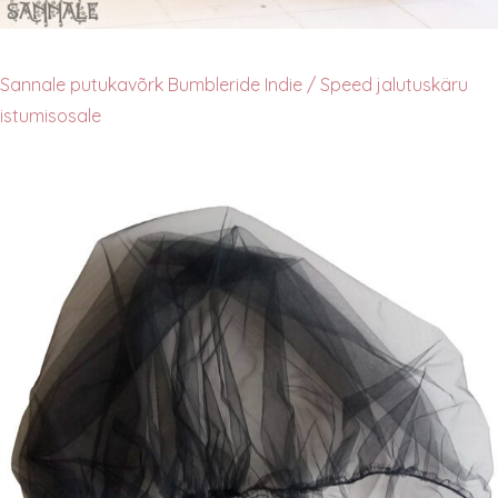
Sannale putukavõrk Bumbleride Indie / Speed jalutuskäru
istumisosale