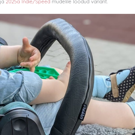
ja
2025a Indie/Sp
e
ed
mudelile loodud variant.