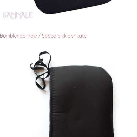
Bumbleride Indie / Speed pikk porikate