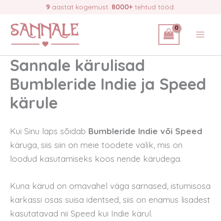
Skip
9
aastat kogemust.
8000+
tehtud tööd.
to
content
Sannale kärulisad
Bumbleride Indie ja Speed
kärule
Kui Sinu laps sõidab
Bumbleride Indie või Speed
käruga, siis siin on meie toodete valik, mis on
loodud kasutamiseks koos nende kärudega.
Kuna kärud on omavahel väga sarnased, istumisosa
karkassi osas suisa identsed, siis on enamus lisadest
kasutatavad nii Speed kui Indie kärul.