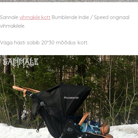
Sannale
vihmakile kott
Bumbleride Indie / Speed originaal
vihmakilele.
Väga hästi sobib 20*30 mõõdus kott.