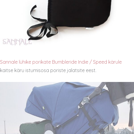
Sannale lühike porikate Bumbleride Indie / Speed kärule
kaitse käru istumisosa poriste jalatsite eest.