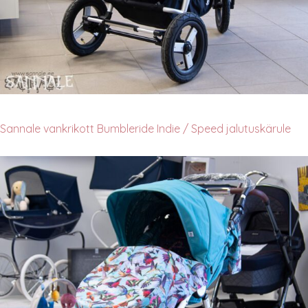
Sannale vankrikott Bumbleride Indie / Speed jalutuskärule