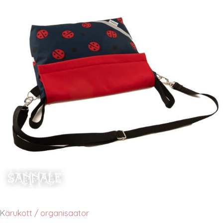
K
ärukott / organisaator