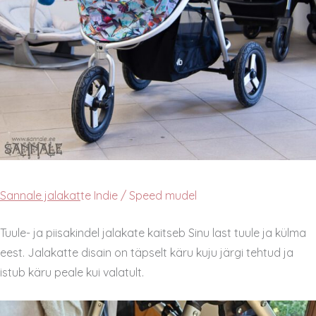
Sannale jalakat
te Indie / Speed mudel
Tuule- ja piisakindel jalakate kaitseb Sinu last tuule ja külma
eest. Jalakatte disain on täpselt käru kuju järgi tehtud ja
istub käru peale kui valatult.