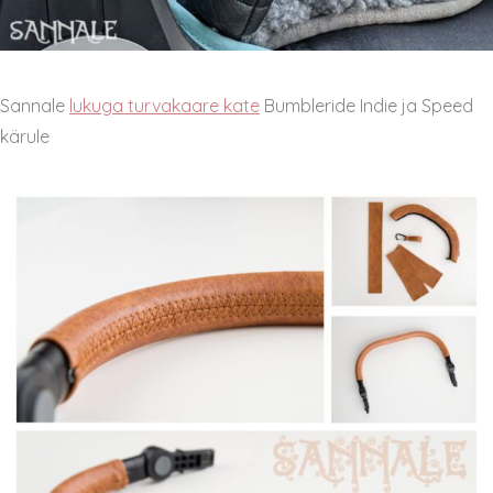
Sannale
lukuga turvakaare kate
Bumbleride Indie ja Speed
kärule