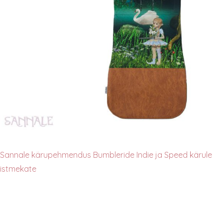
Sannale kärupehmendus Bumbleride Indie ja Speed kärule
istmekate