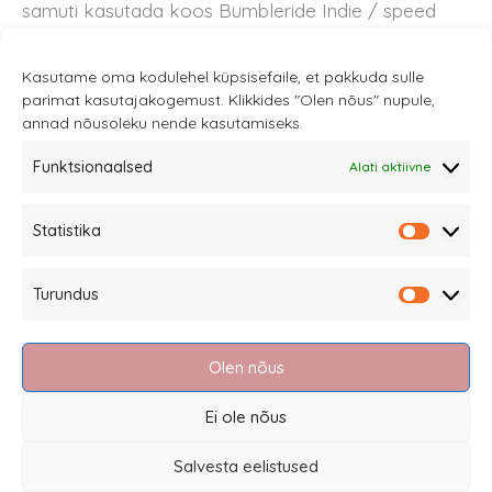
samuti kasutada koos Bumbleride Indie / speed
kärudega.
Kasutame oma kodulehel küpsisefaile, et pakkuda sulle
parimat kasutajakogemust. Klikkides "Olen nõus" nupule,
annad nõusoleku nende kasutamiseks.
Funktsionaalsed
Alati aktiivne
Sannale OÜ
Statistika
tel.
+372 58863122
Statistik
Rüütli 4, Tallinn
Turundus
sannale@sannale.ee
Turundu
Müügitingimused
Olen nõus
Kauba tagastamine
Privaatsuspoliitika ja küpsised
Ei ole nõus
Edasimüüjad
Salvesta eelistused