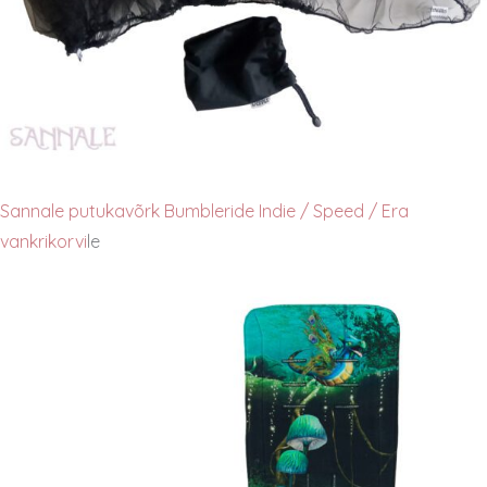
Sannale putukavõrk Bumbleride Indie / Speed / Era
vankrikorvi
le