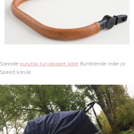
Sannale
punutav turvakaare kate
Bumbleride Indie ja
Speed kärule