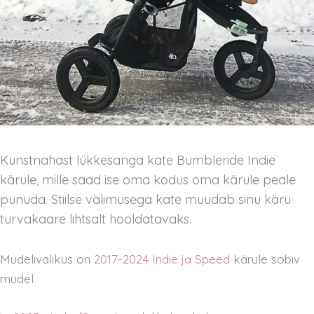
Kunstnahast lükkesanga kate Bumbleride Indie
kärule, mille saad ise oma kodus oma kärule peale
punuda. Stiilse välimusega kate muudab sinu käru
turvakaare lihtsalt hooldatavaks.
Mudelivalikus on
2017-2024 Indie ja Speed
kärule sobiv
mudel