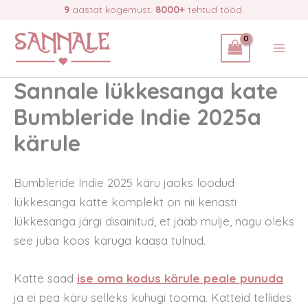
Skip
9
aastat kogemust.
8000+
tehtud tööd.
to
content
Sannale lükkesanga kate
Bumbleride Indie 2025a
kärule
Bumbleride Indie 2025 käru jaoks loodud
lükkesanga katte komplekt on nii kenasti
lükkesanga järgi disainitud, et jääb mulje, nagu oleks
see juba koos käruga kaasa tulnud.
Katte saad
ise oma kodus kärule peale punuda
ja ei pea käru selleks kuhugi tooma. Katteid tellides