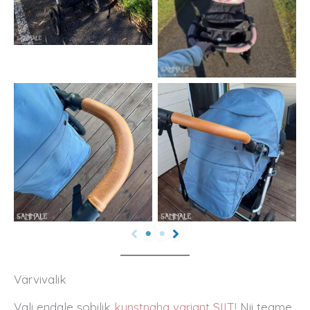
Värvivalik
Vali endale sobilik
kunstnaha variant SIIT
!
Nii teame,