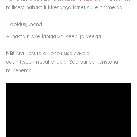
millisest nahast lükkesanga katet sulle õmmelda.
Hooldusjuhend
Puhasta niiske lapiga või seebi ja veega.
NB!
Ära kasuta alkoholi sisaldavaid
desinfitseerimisvahendeid. See paneb kunstaha
murenema.