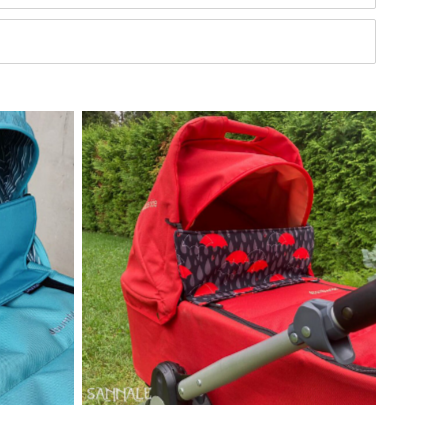
Eritellimusel saad valida värvi ja
mustri ise