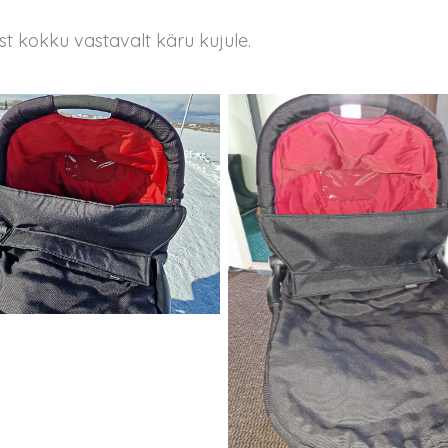
t kokku vastavalt käru kujule.