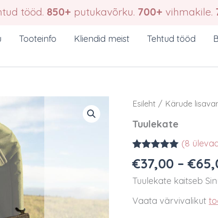
tud tööd.
850+
putukavõrku.
700+
vihmakile.
u
Tooteinfo
Kliendid meist
Tehtud tööd
B
Esileht
/
Kärude lisava
Tuulekate
(
8
üleva
Hinnatud
8
€
37,00
–
€
65,
5.00
/5
kliendi
Tuulekate kaitseb Sinu
hinnangu
põhjal
Vaata värvivalikut
to