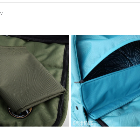
rv
Oliiviroheline
Türkiis