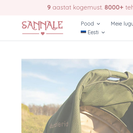
Skip
9
aastat kogemust.
8000+
teh
to
content
Pood
Meie lug
Eesti