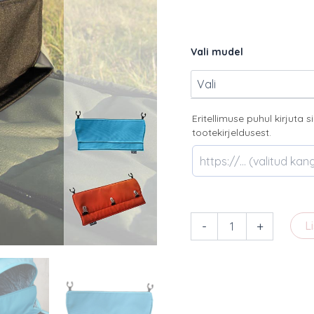
Vali mudel
Eritellimuse puhul kirjuta s
tootekirjeldusest.
Tuulekate
-
+
L
kogus