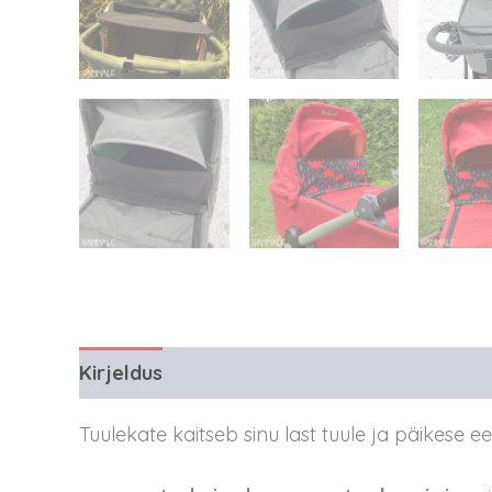
Kirjeldus
Lisainfo
Arvustused (8)
Tuulekate kaitseb sinu last tuule ja päikese ee