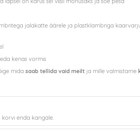
a lapsel on kärus sel viisil mõnusaks ja soe pesa
lambritega jalakatte äärele ja plastklambriga kaarvar
el
 seda kenas vormis
lõige mida
saab tellida vaid meilt
ja mille valmistame
 korvi enda kangale.