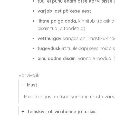
tuul ei puhu enam otse korvi sisse
j
varjab last päikese eest
lihtne paigaldada
, kinnitub traksik
disainitud ja toodetud)
vetthülgav
kangas on ilmastikukind
tugevduskiht
tuuleklapi sees hoiab
ainulaadne disain
, Sannale loodud 
Värvivalik
Must
Must kangas on üsna sarnane musta värvi
Telliskivi, oliiviroheline ja türkiis