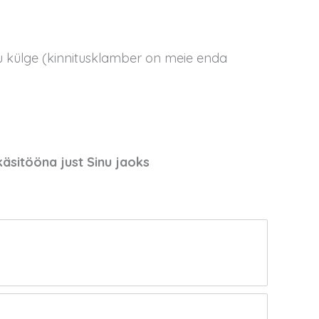
ju külge (kinnitusklamber on meie enda
käsitööna
just Sinu jaoks