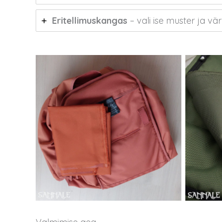
Eritellimuskangas
– vali ise muster ja vä
Telliskivi