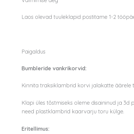
Valmimise aeg
Laos olevad tuuleklapid postitame 1-2 tööpäev
Paigaldus
Bumbleride vankrikorvid:
Kinnita traksiklambrid korvi jalakatte äärele t
Klapi üles tõstmiseks oleme disaininud ja 3d p
need plastklambrid kaarvarju toru külge.
Eritellimus: