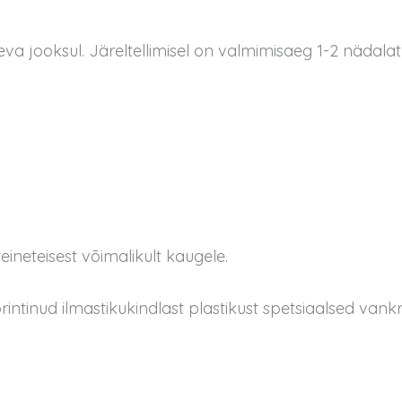
a jooksul. Järeltellimisel on valmimisaeg 1-2 nädalat
eineteisest võimalikult kaugele.
rintinud ilmastikukindlast plastikust spetsiaalsed vank