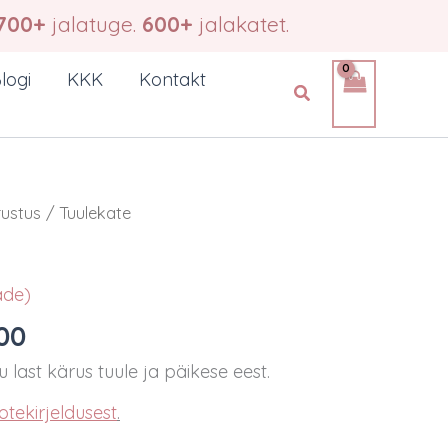
kuni
700+
jalatuge.
600+
jalakatet.
€65,00
logi
KKK
Kontakt
Search
rustus
/ Tuulekate
ade)
Hinnavahemik:
00
€37,00
 last kärus tuule ja päikese eest.
kuni
otekirjeldusest
.
€65,00