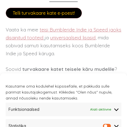
Telli turvakaare kate e-poest!
Vaata ka meie
teisi Bumbleride Indie ja Speed jaoks
disainitud tooteid
ja
universaalseid lisasid
,
mida
sobivad samuti kasutamiseks koos Bumbleride
Indie ja Speed käruga.
Soovid
turvakaare katet teisele käru mudelile
?
Vaata
kogu mudelivalikut SIIT.
Kasutame oma kodulehel küpsisefaile, et pakkuda sulle
parimat kasutajakogemust. Klikkides "Olen nõus" nupule,
annad nõusoleku nende kasutamiseks.
Funktsionaalsed
Alati aktiivne
Sannale OÜ
Statistika