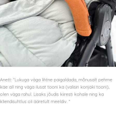
Anett: “Lukuga väga lihtne paigaldada, mõnusalt pehme
käe all ning väga ilusat tooni ka (valisin konjaki tooni),
olen väga rahul. Lisaks jõudis kiiresti kohale ning ka
kliendisuhtlus oli ääretult meeldiv. “