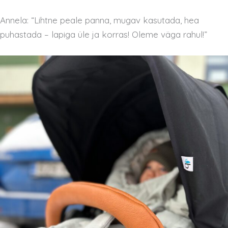
Annela: “Lihtne peale panna, mugav kasutada, hea
puhastada – lapiga üle ja korras! Oleme väga rahul!”