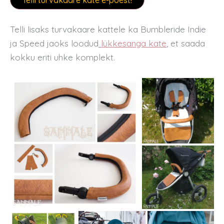
Telli turvakaare kate e-poest!
Telli lisaks turvakaare kattele ka Bumbleride Indie
ja Speed jaoks loodud
lükkesanga kate
, et saada
kokku eriti uhke komplekt.