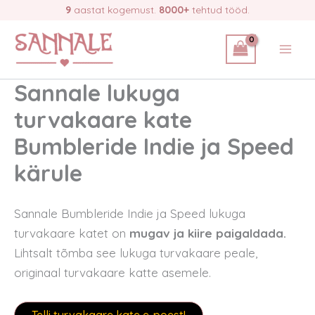
Skip
9
aastat kogemust.
8000+
tehtud tööd.
to
content
Sannale lukuga
turvakaare kate
Bumbleride Indie ja Speed
kärule
Sannale Bumbleride Indie ja Speed lukuga
turvakaare katet on
mugav ja kiire paigaldada.
Lihtsalt tõmba see lukuga turvakaare peale,
originaal turvakaare katte asemele.