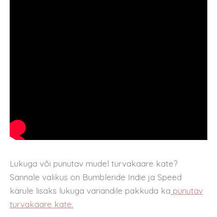
Lukuga või punutav mudel turvakaare kate?
Sannale valikus on Bumbleride Indie ja Speed
kärule lisaks lukuga variandile pakkuda ka
punutav
turvakaare kate.