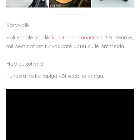
Värvivalik
Vali endale sobilik
kunstnaha variant SIIT
! Nii teame,
millisest nahast turvakaare katet sulle õmmelda.
Hooldusjuhend
Puhasta niiske lapiga või seebi ja veega.