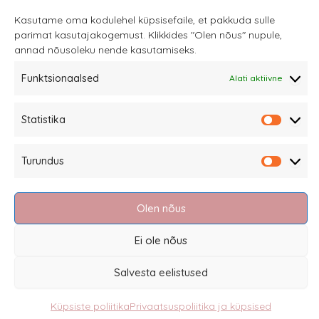
Kasutame oma kodulehel küpsisefaile, et pakkuda sulle
parimat kasutajakogemust. Klikkides "Olen nõus" nupule,
annad nõusoleku nende kasutamiseks.
Sannale OÜ
Funktsionaalsed
Alati aktiivne
tel.
+372 58863122
Rüütli 4, Tallinn
Statistika
Statisti
sannale@sannale.ee
Turundus
Müügitingimused
Turund
Kauba tagastamine
Privaatsuspoliitika ja küpsised
Olen nõus
Edasimüüjad
Ei ole nõus
Salvesta eelistused
Küpsiste poliitika
Privaatsuspoliitika ja küpsised
Eesti