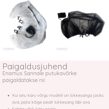
Paigaldusjuhend
Enamus Sannale putukavõrke
paigaldatakse nii:
Kui sinu käru võrgu mudelil on lükkesanga jaoks
ava, pista kõige pealt lükkesang läbi ava.
Sobita võrk käru peale