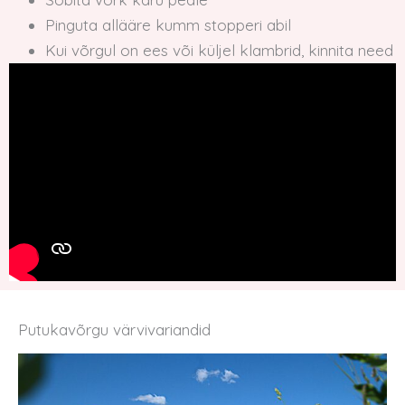
Pinguta allääre kumm stopperi abil
Kui võrgul on ees või küljel klambrid, kinnita need
Putukavõrgu värvivariandid