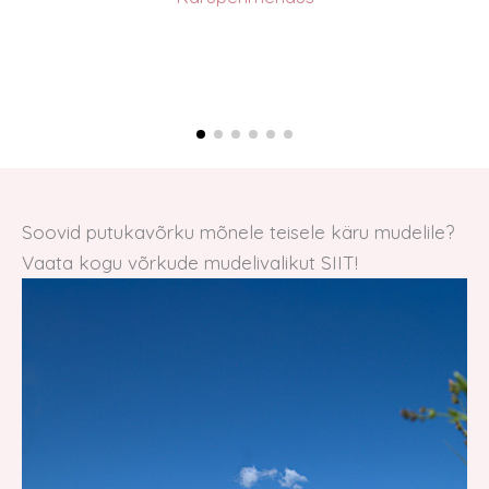
Soovid putukavõrku mõnele teisele käru mudelile?
Vaata kogu võrkude mudelivalikut SIIT!