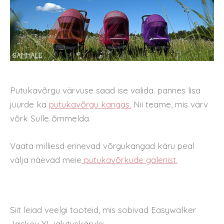
Putukavõrgu värvuse saad ise valida. pannes lisa
juurde ka
putukavõrgu kangas.
Nii teame, mis värv
võrk Sulle õmmelda.
Vaata milliesd erinevad võrgukangad käru peal
välja näevad meie
putukavõrkude galeriist.
Siit leiad veelgi tooteid, mis sobivad Easywalker
Jackey XL jalutuskärule: