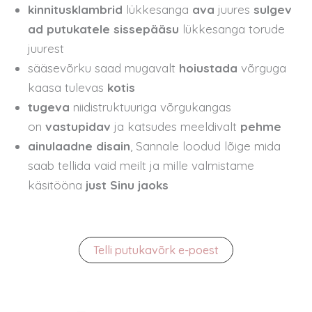
kinnitusklambrid
lükkesanga
ava
juures
sulgev
ad putukatele sissepääsu
lükkesanga torude
juurest
sääsevõrku saad mugavalt
hoiustada
võrguga
kaasa tulevas
kotis
tugeva
niidistruktuuriga võrgukangas
on
vastupidav
ja katsudes meeldivalt
pehme
ainulaadne disain
, Sannale loodud lõige mida
saab tellida vaid meilt ja mille valmistame
käsitööna
just Sinu jaoks
Telli putukavõrk e-poest