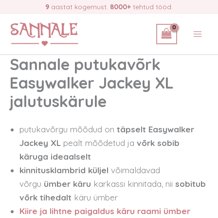
Skip
9
aastat kogemust.
8000+
tehtud tööd.
to
content
Sannale putukavõrk
Easywalker Jackey XL
jalutuskärule
putukavõrgu mõõdud on
täpselt Easywalker
Jackey XL
pealt mõõdetud ja
võrk sobib
käruga ideaalselt
kinnitusklambrid küljel
võimaldavad
võrgu
ümber käru
karkassi kinnitada, nii
sobitub
võrk tihedalt
käru ümber
Kiire ja lihtne paigaldus käru raami ümber