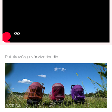
Putukavõrgu värvivariandid