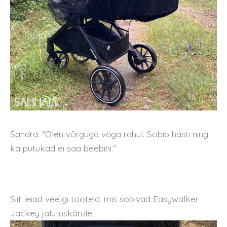
Sandra: “Olen võrguga väga rahul. Sobib hästi ning
ka putukad ei saa beebini.”
Siit leiad veelgi tooteid, mis sobivad Easywalker
Jackey jalutuskärule: