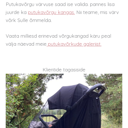
Putukavõrgu värvuse saad ise valida. pannes lisa
juurde ka
putukavõrgu kangas.
Nii teame, mis värv
võrk Sulle õmmelda.
Vaata milliesd erinevad võrgukangad käru peal
välja näevad meie
putukavõrkude galeriist.
Klientide tagasiside