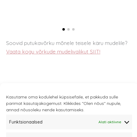
Soovid putukavõrku mõnele teisele käru mudelile?
Vaata kogu võrkude mudelivalikut SIIT!
Kasutame oma kodulehel küpsisefaile, et pakkuda sulle
parimat kasutajakogemust. Klikkides "Olen nõus" nupule,
annad nõusoleku nende kasutamiseks.
Sannale OÜ
Funktsionaalsed
Alati aktiivne
tel.
+372 58863122