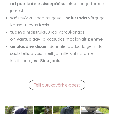
ad putukatele sissepääsu
lükkesanga torude
juurest
sääsevõrku saad mugavalt
hoiustada
võrguga
kaasa tulevas
kotis
tugeva
niidistruktuuriga võrgukangas
on
vastupidav
ja katsudes meeldivalt
pehme
ainulaadne disain
, Sannale loodud lõige mida
saab tellida vaid meilt ja mille valmistame
käsitööna
just Sinu jaoks
Telli putukavõrk e-poest