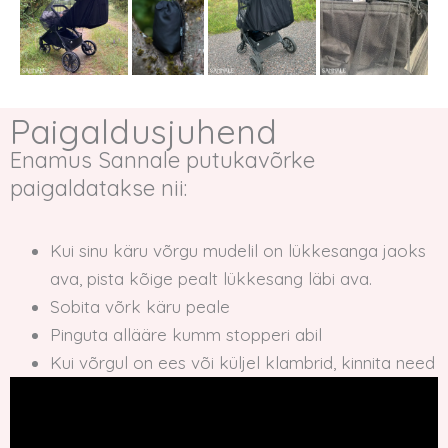
Paigaldusjuhend
Enamus Sannale putukavõrke
paigaldatakse nii:
Kui sinu käru võrgu mudelil on lükkesanga jaoks
ava, pista kõige pealt lükkesang läbi ava.
Sobita võrk käru peale
Pinguta allääre kumm stopperi abil
Kui võrgul on ees või küljel klambrid, kinnita need