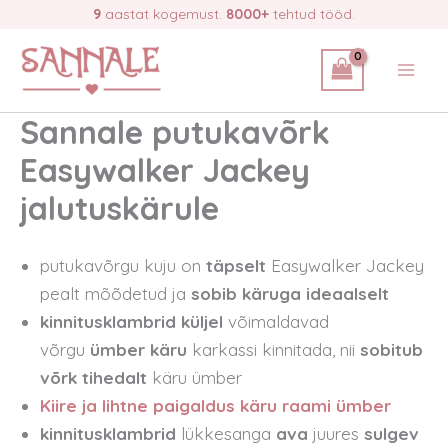
Skip
9
aastat kogemust.
8000+
tehtud tööd.
to
content
Sannale putukavõrk
Easywalker Jackey
jalutuskärule
putukavõrgu kuju on
täpselt
Easywalker Jackey
pealt mõõdetud ja
sobib käruga ideaalselt
kinnitusklambrid küljel
võimaldavad
võrgu
ümber käru
karkassi kinnitada, nii
sobitub
võrk tihedalt
käru ümber
Kiire ja lihtne paigaldus käru raami ümber
kinnitusklambrid
lükkesanga
ava
juures
sulgev