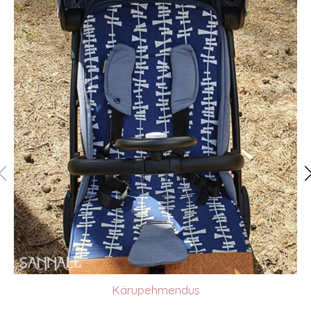
Kärupehmendus