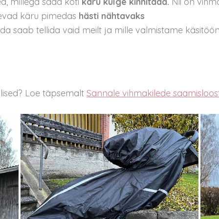
ed, millega saad koti
käru külge kinnitada.
Nii on vihm
evad käru pimedas
hästi nähtavaks
da saab tellida vaid meilt ja mille valmistame käsitö
llised? Loe täpsemalt
Sannale vihmakilede saamisloost 