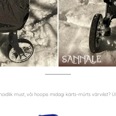
oidlik must, või hoopis midagi kärts-mürts värvilist? Ül