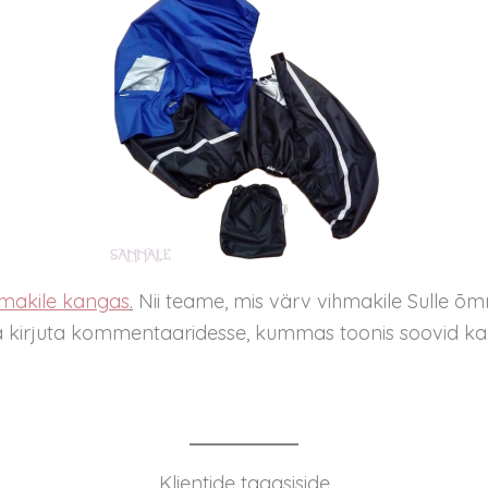
hmakile kangas
.
Nii teame, mis värv vihmakile Sulle õm
t ja kirjuta kommentaaridesse, kummas toonis soovid k
Klientide tagasiside