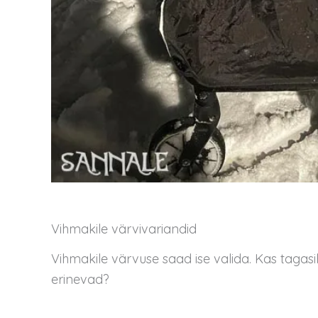
Vihmakile värvivariandid
Vihmakile värvuse saad ise valida. Kas tagasih
erinevad?