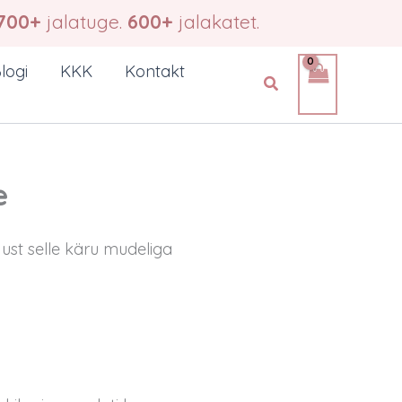
700+
jalatuge.
600+
jalakatet.
logi
KKK
Kontakt
Search
e
ust selle käru mudeliga