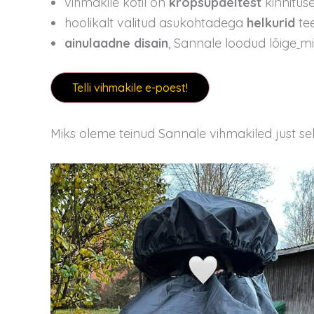
vihmakile kotil on
krõpsupaeltest
kinnitus
hoolikalt valitud asukohtadega
helkurid
te
ainulaadne disain
, Sannale loodud lõige
mi
Telli vihmakile e-poest!
Miks oleme teinud Sannale vihmakiled just se