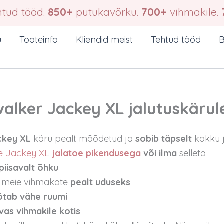
tud tööd.
850+
putukavõrku.
700+
vihmakile.
u
Tooteinfo
Kliendid meist
Tehtud tööd
B
alker Jackey XL jalutuskärul
ckey XL
käru pealt mõõdetud ja
sobib täpselt
kokku j
e Jackey XL
jalatoe pikendusega
või ilma
selleta
piisavalt õhku
meie vihmakate
pealt uduseks
õtab
vähe ruumi
vas vihmakile kotis