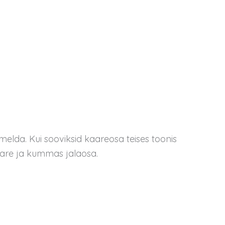
melda. Kui sooviksid kaareosa teises toonis
aare ja kummas jalaosa.