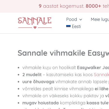
Skip
9
aastat kogemust.
8000+
teh
to
content
Pood
Meie lug
Eesti
Sannale vihmakile Easyw
vihmakile kuju on hoolikalt
Easywalker Ja
2 mudelit
– kasutamiseks kas koos
Sannal
uure õhuavaga
vihmakate annab lapsele
võrreldes pealt kinnise vihmakilega
ei lähe
vihmakile on väikeseks kokku pakitav ja
v
mugav hoiustada
komplektiga
kaasa tule