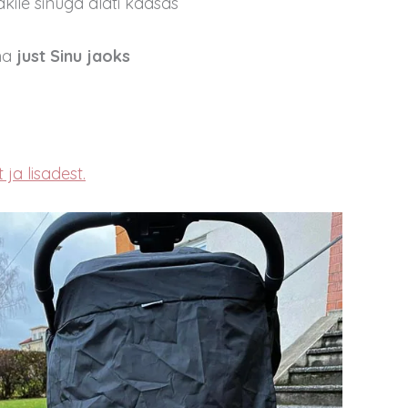
akile sinuga alati kaasas
öna
just Sinu jaoks
ja lisadest.