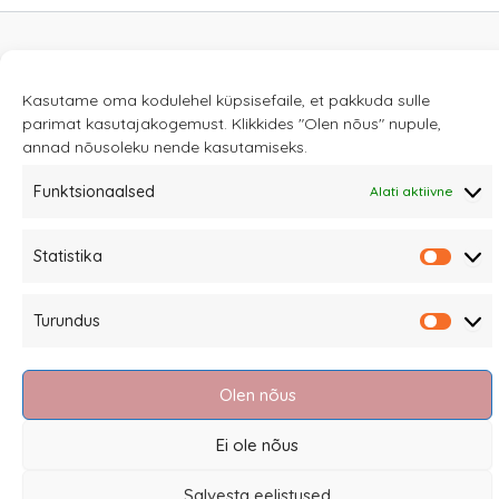
Sannale OÜ
Kasutame oma kodulehel küpsisefaile, et pakkuda sulle
tel.
+372 58863122
parimat kasutajakogemust. Klikkides "Olen nõus" nupule,
Rüütli 4, Tallinn
annad nõusoleku nende kasutamiseks.
sannale@sannale.ee
Funktsionaalsed
Alati aktiivne
Müügitingimused
Kauba tagastamine
Statistika
Statis
Privaatsuspoliitika ja küpsised
Edasimüüjad
Turundus
Turun
Olen nõus
Ei ole nõus
Eesti
Salvesta eelistused