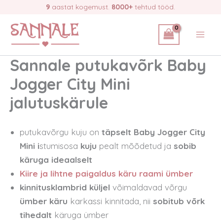
Skip
9
aastat kogemust.
8000+
tehtud tööd.
to
content
Sannale putukavõrk Baby
Jogger City Mini
jalutuskärule
putukavõrgu kuju on
täpselt Baby Jogger City
Mini i
stumisosa
kuju
pealt mõõdetud ja
sobib
käruga ideaalselt
Kiire ja lihtne paigaldus käru raami ümber
kinnitusklambrid küljel
võimaldavad võrgu
ümber käru
karkassi kinnitada, nii
sobitub võrk
tihedalt
käruga ümber