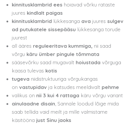
kinnitusklambrid ees
hoiavad võrku rataste
juures
kindlalt paigas
kinnitusklambrid
lükkesanga
ava
juures
sulgev
ad putukatele sissepääsu
lükkesanga torude
juurest
all ääres
reguleeritava kummiga,
nii saad
võrgu
käru ümber pingule tõmmata
sääsevõrku saad mugavalt
hoiustada
võrguga
kaasa tulevas
kotis
tugeva
niidistruktuuriga võrgukangas
on
vastupidav
ja katsudes meeldivalt
pehme
valikus on
nii 3 kui 4 rattaga
käru võrgu variant
ainulaadne disain
, Sannale loodud lõige mida
saab tellida vaid meilt ja mille valmistame
käsitööna
just Sinu jaoks