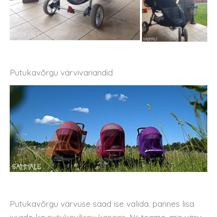
Putukavõrgu värvivariandid
Putukavõrgu värvuse saad ise valida. pannes lisa