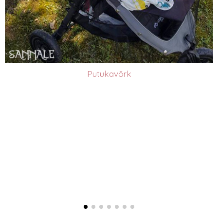
Putukavõrk