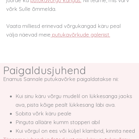
juurde ka
putukavõrgu kangas.
Nii teame, mis värv
võrk Sulle õmmelda.
Vaata milliesd erinevad võrgukangad käru peal
välja näevad meie
putukavõrkude galeriist.
Paigaldusjuhend
Enamus Sannale putukavõrke paigaldatakse nii:
Kui sinu käru võrgu mudelil on lükkesanga jaoks
ava, pista kõige pealt lükkesang läbi ava.
Sobita võrk käru peale
Pinguta allääre kumm stopperi abil
Kui võrgul on ees või küljel klambrid, kinnita need