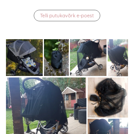
Telli putukavõrk e-poest