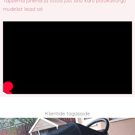
Täpsema juhendi ja fotod just sinu käru putukavõrgu
mudelist leiad siit.
Klientide tagasiside