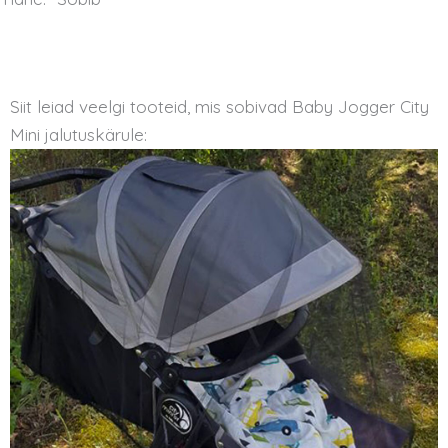
Siit leiad veelgi tooteid, mis sobivad Baby Jogger City
Mini jalutuskärule: