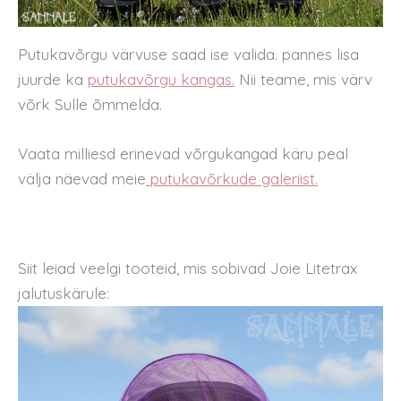
Putukavõrgu värvuse saad ise valida. pannes lisa
juurde ka
putukavõrgu kangas.
Nii teame, mis värv
võrk Sulle õmmelda.
Vaata milliesd erinevad võrgukangad käru peal
välja näevad meie
putukavõrkude galeriist.
Siit leiad veelgi tooteid, mis sobivad Joie Litetrax
jalutuskärule: