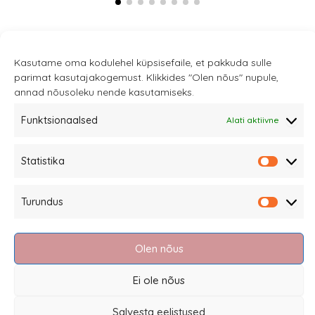
Kasutame oma kodulehel küpsisefaile, et pakkuda sulle
parimat kasutajakogemust. Klikkides "Olen nõus" nupule,
annad nõusoleku nende kasutamiseks.
Sannale OÜ
Funktsionaalsed
Alati aktiivne
tel.
+372 58863122
Rüütli 4, Tallinn
Statistika
Statisti
sannale@sannale.ee
Turundus
Müügitingimused
Turund
Kauba tagastamine
Privaatsuspoliitika ja küpsised
Olen nõus
Edasimüüjad
Ei ole nõus
Salvesta eelistused