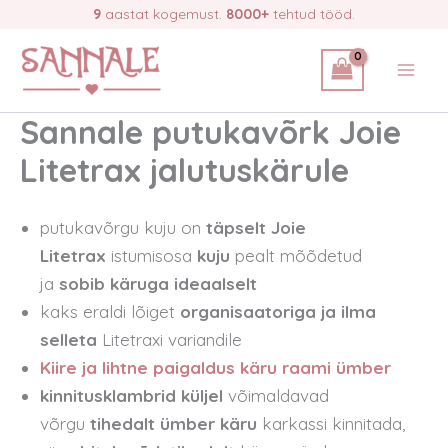
Skip
9
aastat kogemust.
8000+
tehtud tööd.
to
content
Sannale putukavõrk Joie
Litetrax jalutuskärule
putukavõrgu kuju on
täpselt Joie
Litetrax
istumisosa
kuju
pealt mõõdetud
ja
sobib käruga ideaalselt
kaks eraldi lõiget
organisaatoriga ja ilma
selleta
Litetraxi variandile
Kiire ja lihtne paigaldus käru raami ümber
kinnitusklambrid küljel
võimaldavad
võrgu
tihedalt ümber käru
karkassi kinnitada,