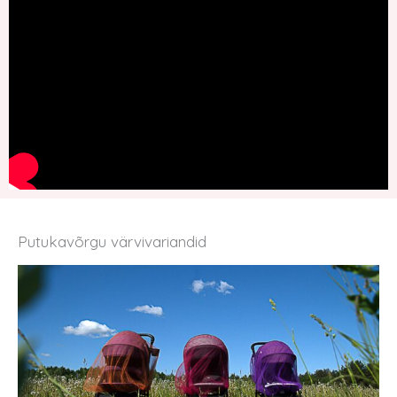
Putukavõrgu värvivariandid