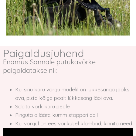
Paigaldusjuhend
Enamus Sannale putukavõrke
paigaldatakse nii:
Kui sinu käru võrgu mudelil on lükkesanga jaoks
ava, pista kõige pealt lükkesang läbi ava.
Sobita võrk käru peale
Pinguta allääre kumm stopperi abil
Kui võrgul on ees või küljel klambrid, kinnita need