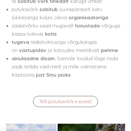
nii
sobitub võrk tihedalt
käruga ümber
putukavõrk
sobitub
suurepäraselt käru
lükkesanga küljes oleva
organisaatoriga
sääsevõrku saad mugavalt
hoiustada
võrguga
kaasa tulevas
kotis
tugeva
niidistruktuuriga võrgukangas
on
vastupidav
ja katsudes meeldivalt
pehme
ainulaadne disain
, Sannale loodud lõige mida
saab tellida vaid meilt ja mille valmistame
käsitööna
just Sinu jaoks
Telli putukavõrk e-poest