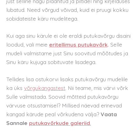
just selline nagu plaanitud ja piltidel ning kirjelduses
lubatud. Need võrgud võivad, kuid ei pruugi kokku
sobidateiste käru mudelitega.
Kui aga sinu kärule ei ole eraldi putukavõrgu disaini
loodud, vali meie
eritellimus putukavõrk
.
Selle
mudeli valmistame just Sinu soovitud mõõtudes ja
Sinu käru kujuga sobituvate lisadega.
Tellides lisa ostukorvi lisaks putukavõrgu mudelile
ka üks
võrgukangastest
. Nii teame, mis värvi võrk
Sulle valmistada. Soovid mõtteid putukavõrgu
värvuse otsustamisel? Millised näevad erinevad
kangad kärude peal võrkudena välja?
Vaata
Sannale
putukavõrkude galeriid
.