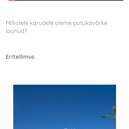
Millistele kärudele oleme putukavõrke
loonud?
Eritellimus