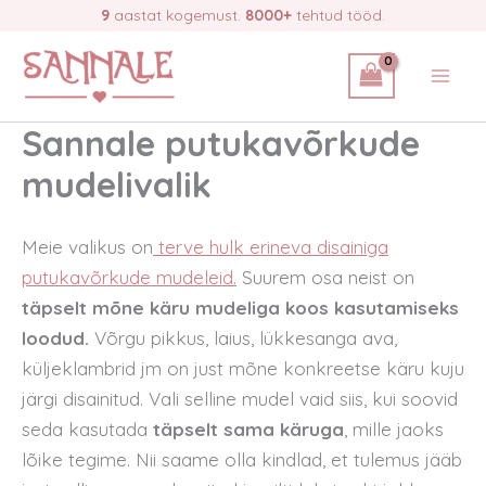
Skip
9
aastat kogemust.
8000+
tehtud tööd.
to
content
Sannale putukavõrkude
mudelivalik
Meie valikus on
terve hulk erineva disainiga
putukavõrkude mudeleid.
Suurem osa neist on
täpselt mõne käru mudeliga koos kasutamiseks
loodud.
Võrgu pikkus, laius, lükkesanga ava,
küljeklambrid jm on just mõne konkreetse käru kuju
järgi disainitud. Vali selline mudel vaid siis, kui soovid
seda kasutada
täpselt sama käruga
, mille jaoks
lõike tegime. Nii saame olla kindlad, et tulemus jääb