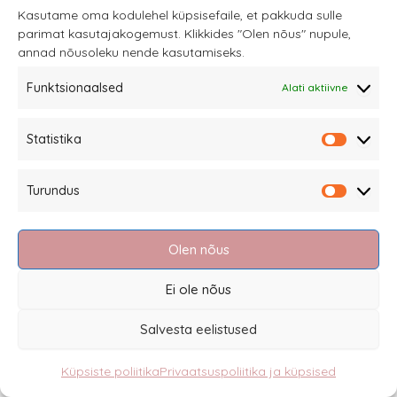
Kasutame oma kodulehel küpsisefaile, et pakkuda sulle
parimat kasutajakogemust. Klikkides "Olen nõus" nupule,
annad nõusoleku nende kasutamiseks.
Funktsionaalsed
Alati aktiivne
Emmaljunga Double Viking
Statistika
Statistik
Turundus
Turundu
Olen nõus
Ei ole nõus
Salvesta eelistused
Küpsiste poliitika
Privaatsuspoliitika ja küpsised