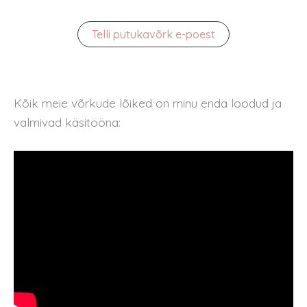
Telli putukavõrk e-poest
Kõik meie võrkude lõiked on minu enda loodud ja
valmivad käsitööna: