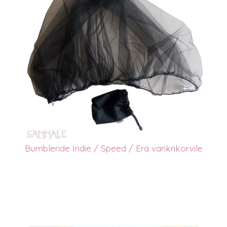
Bumbleride Indie / Speed / Era vankrikorvile