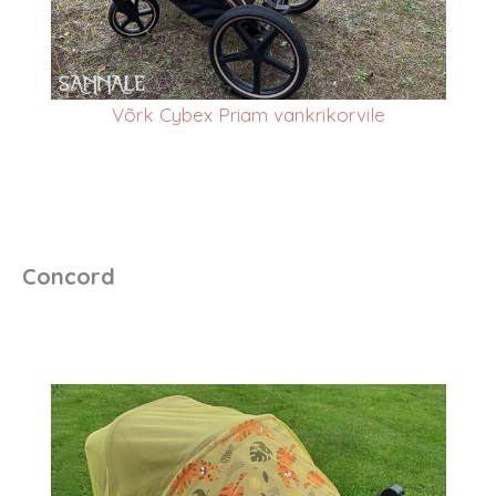
Võrk Cybex Priam vankrikorvile
Concord