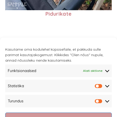
Pidurikate
Kasutame oma kodulehel küpsisefaile, et pakkuda sulle
parimat kasutajakogemust. Klikkides "Olen nõus" nupule,
annad nõusoleku nende kasutamiseks.
Funktsionaalsed
Alati aktiivne
Sannale OÜ
Statistika
tel.
+372 58863122
Statistik
Rüütli 4, Tallinn
Turundus
sannale@sannale.ee
Turundu
Müügitingimused