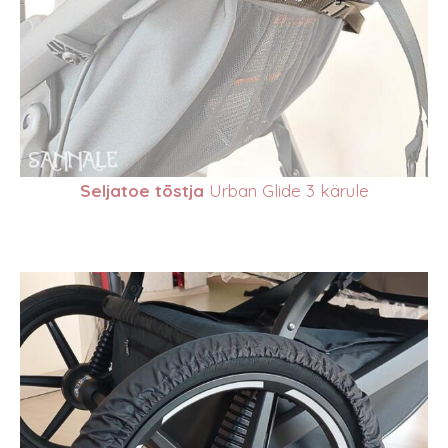
Seljatoe tõstja
Urban Glide 3 kärule