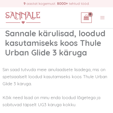
Skip
9
aastat kogemust.
8000+
tehtud tööd.
to
content
Sannale kärulisad, loodud
kasutamiseks koos Thule
Urban Glide 3 käruga
Siin saad tutvuda meie ainulaadsete lisadega, mis on
spetsiaalselt loodud kasutamiseks koos Thule Urban
Glide 3 käruga.
Kõik need lisad on minu enda loodud lõigetega ja
sobituvad täpselt UG3 käruga kokku.