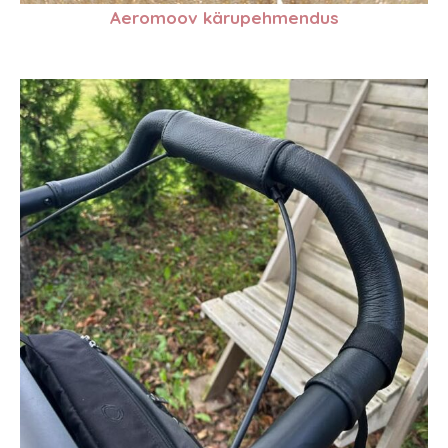
Aeromoov kärupehmendus