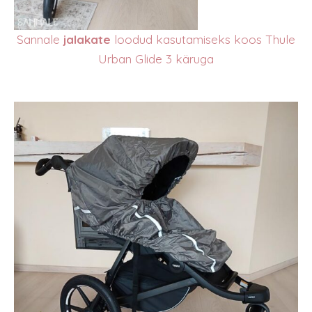
Sannale
jalakate
loodud kasutamiseks koos Thule
Urban Glide 3 käruga