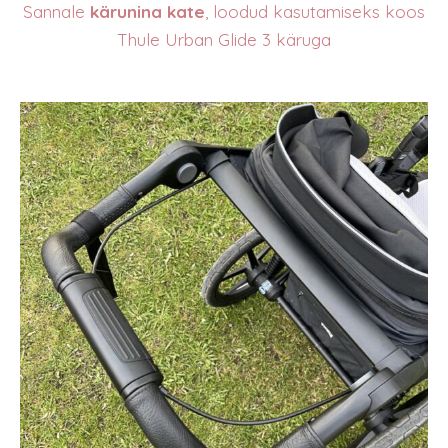
Sannale
kärunina kate
, loodud kasutamiseks koos
Thule Urban Glide 3 käruga