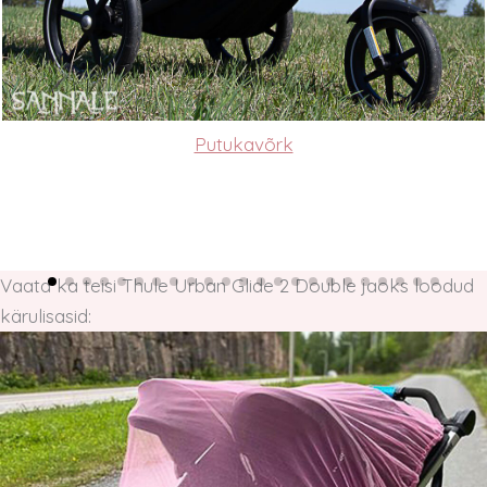
Putukavõrk
Vaata ka teisi Thule Urban Glide 2 Double jaoks loodud
kärulisasid: