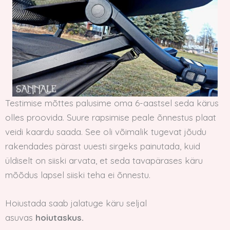
Testimise mõttes palusime oma 6-aastsel seda kärus
olles proovida. Suure rapsimise peale õnnestus plaat
veidi kaardu saada. See oli võimalik tugevat jõudu
rakendades pärast uuesti sirgeks painutada, kuid
üldiselt on siiski arvata, et seda tavapärases käru
mõõdus lapsel siiski teha ei õnnestu.
Hoiustada saab jalatuge käru seljal
asuvas
hoiutaskus.