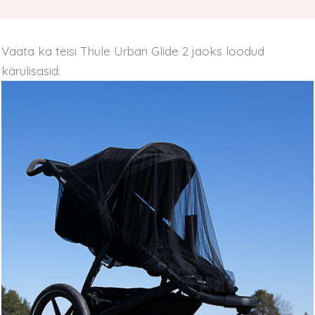
Vaata ka teisi Thule Urban Glide 2 jaoks loodud
kärulisasid: