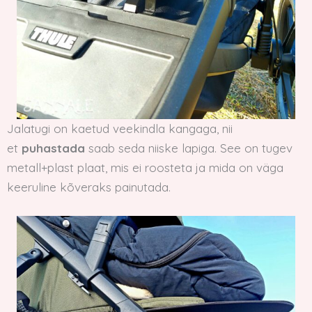
Jalatugi on kaetud veekindla kangaga, nii
et
puhastada
saab seda niiske lapiga. See on tugev
metall+plast plaat, mis ei roosteta ja mida on väga
keeruline kõveraks painutada.