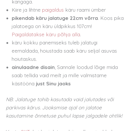
kangaga.
Kiire ja lihtne
paigaldus
käru raami ümber
pikendab käru jalatuge 22cm võrra
. Koos pika
jalatoega on käru üldpikkus 107cm!
Paigaldatakse käru põhja alla
.
käru kokku panemiseks tuleb jalatugi
eemaldada, hoiustada saab käru seljal asuvas
hoiutaskus.
ainulaadne disain
, Sannale loodud lõige mida
saab tellida vaid meilt ja mille valmistame
käsitööna
just Sinu jaoks
NB: Jalatuge tohib kasutada vaid jalutades või
parkivas kärus. Jooksmise ajal on jalatoe
kasutamine õnnetuse puhul lapse jalgadele ohtlik!