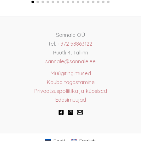
Sannale OÜ
tel.
+372 58863122
Rüütli 4, Tallinn
sannale@sannale.ee
Müügitingimused
Kauba tagastamine
Privaatsuspoliitika ja küpsised
Edasimüüjad
Eesti
English