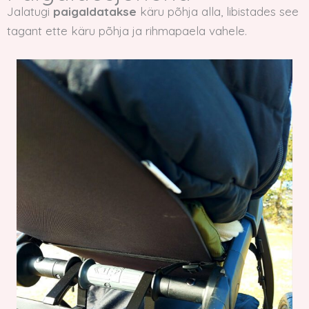
Jalatugi
paigaldatakse
käru põhja alla, libistades see
tagant ette käru põhja ja rihmapaela vahele.