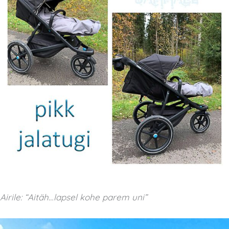
Airile: “Aitäh…lapsel kohe parem uni”