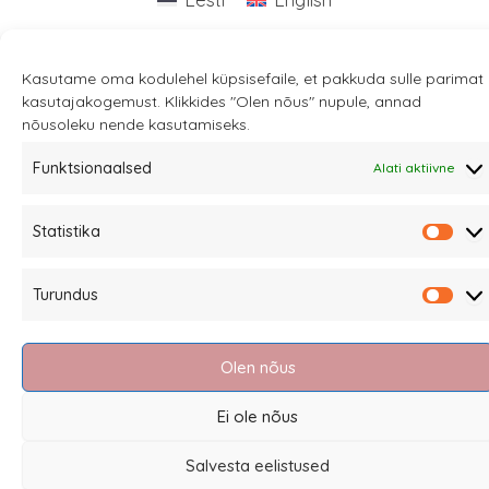
Kasutame oma kodulehel küpsisefaile, et pakkuda sulle parimat
kasutajakogemust. Klikkides "Olen nõus" nupule, annad
nõusoleku nende kasutamiseks.
Funktsionaalsed
Alati aktiivne
Statistika
Stati
Turundus
Turu
Olen nõus
Ei ole nõus
Salvesta eelistused