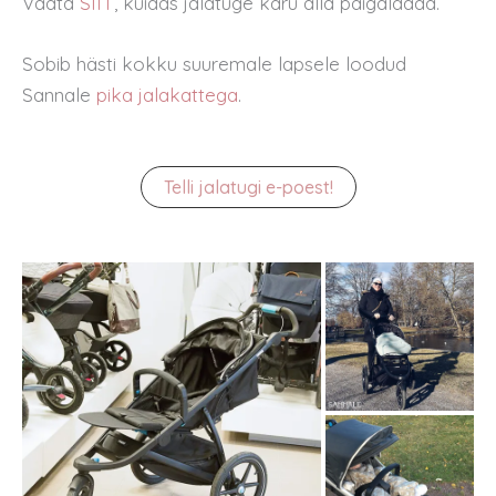
Vaata
SIIT
, kuidas jalatuge käru alla paigaldada.
Sobib hästi kokku suuremale lapsele loodud
Sannale
pika jalakattega
.
Telli jalatugi e-poest!