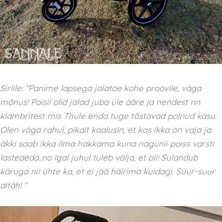
Sirlile: “Panime lapsega jalatoe kohe proovile, väga
mõnus! Poisil olid jalad juba üle ääre ja nendest nn
klambritest mis Thule enda tuge tõstavad polnud kasu.
Olen väga rahul, pikalt kaalusin, et kas ikka on vaja ja
äkki saab ikka ilma hakkama kuna nagunii poiss varsti
lasteaeda..no igal juhul tuleb välja, et oli! Sulandub
käruga nii ühte ka, et ei jää häirima kuidagi. Suur-suur
aitäh! ”