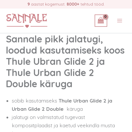
Skip
9
aastat kogemust.
8000+
tehtud tööd.
to
content
Sannale pikk jalatugi,
loodud kasutamiseks koos
Thule Ubran Glide 2 ja
Thule Urban Glide 2
Double käruga
sobib kasutamiseks
Thule Urban Glide 2 ja
Urban Glide 2 Double
käruga
jalatugi on valmistatud tugevast
komposiitplaadist ja kaetud veekindla musta