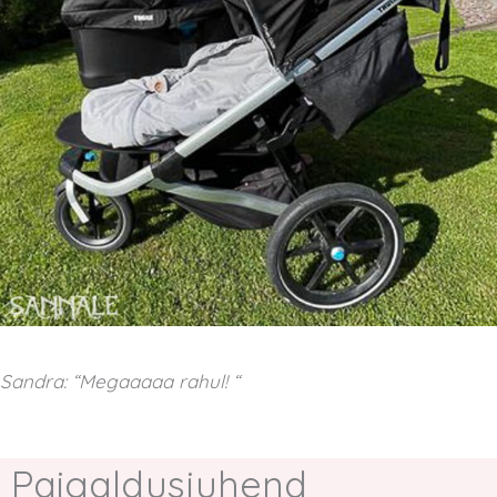
Sandra: “Megaaaaa rahul! “
Paigaldusjuhend