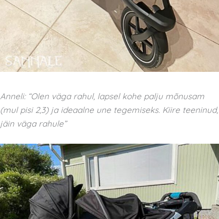
Anneli: “Olen väga rahul, lapsel kohe palju mõnusam
(mul pisi 2,3) ja ideaalne une tegemiseks. Kiire teeninud,
jäin väga rahule”