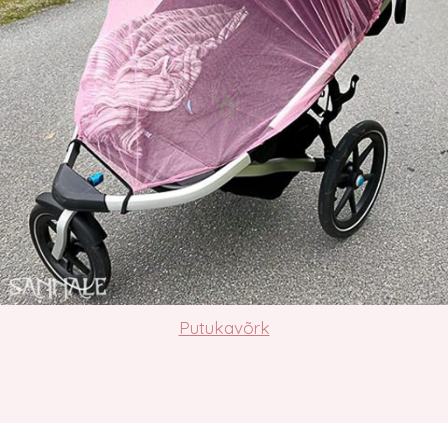
Putukavõrk