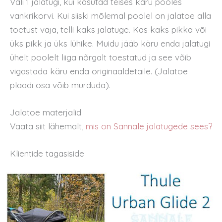
Vali 1 jalatugi, kui kasutad teises käru pooles
vankrikorvi. Kui siiski mõlemal poolel on jalatoe alla
toetust vaja, telli kaks jalatuge. Kas kaks pikka või
üks pikk ja üks lühike. Muidu jääb käru enda jalatugi
ühelt poolelt liiga nõrgalt toestatud ja see võib
vigastada käru enda originaaldetaile. (Jalatoe
plaadi osa võib murduda).
Jalatoe materjalid
Vaata siit lähemalt,
mis on Sannale jalatugede sees?
Klientide tagasiside