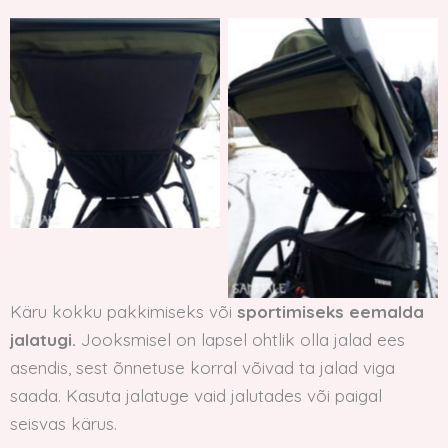
Käru kokku pakkimiseks või
sportimiseks eemalda
jalatugi.
Jooksmisel on lapsel ohtlik olla jalad ees
asendis, sest õnnetuse korral võivad ta jalad viga
saada. Kasuta jalatuge vaid jalutades või paigal
seisvas kärus.