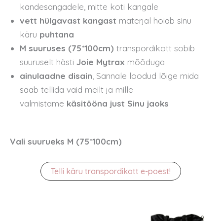
kandesangadele, mitte koti kangale
vett hülgavast kangast
materjal hoiab sinu
käru
puhtana
M suuruses (
75*100
cm)
transpordikott sobib
suuruselt hästi
Joie Mytrax
mõõduga
ainulaadne disain
, Sannale loodud lõige mida
saab tellida vaid meilt ja mille
valmistame
käsitööna just Sinu jaoks
Vali suurueks M (
75*100
cm)
Telli käru transpordikott e-poest!