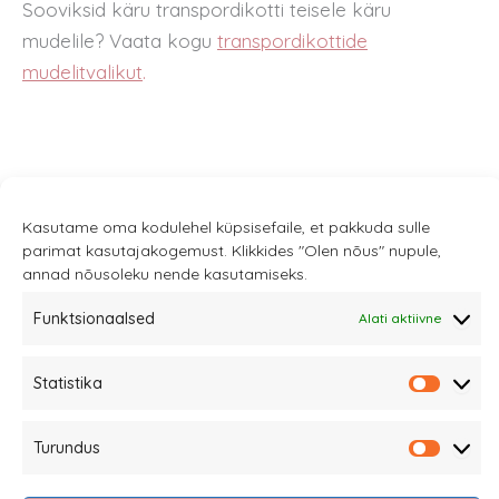
Sooviksid käru transpordikotti teisele käru
mudelile? Vaata kogu
transpordikottide
mudelitvalikut
.
Kasutame oma kodulehel küpsisefaile, et pakkuda sulle
parimat kasutajakogemust. Klikkides "Olen nõus" nupule,
annad nõusoleku nende kasutamiseks.
Funktsionaalsed
Alati aktiivne
Sannale OÜ
tel.
+372 58863122
Statistika
Rüütli 4, Tallinn
Statisti
sannale@sannale.ee
Turundus
Turund
Müügitingimused
Kauba tagastamine