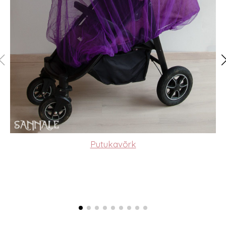
Putukavõrk