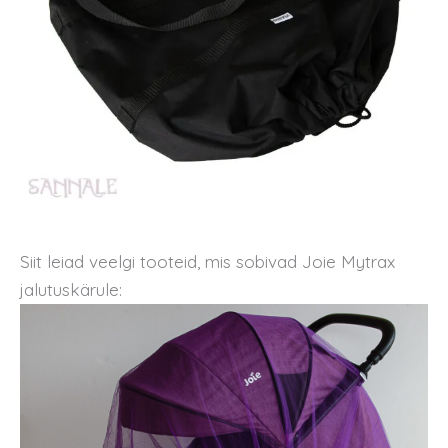
Siit leiad veelgi tooteid, mis sobivad Joie Mytrax
jalutuskärule: