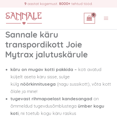
Skip
9
aastat kogemust.
8000+
tehtud tööd.
to
content
Sannale käru
transpordikott Joie
Mytrax jalutuskärule
käru on mugav kotti pakkida –
koti avatud
küljelt aseta käru sisse, sulge
külg
nöörkinnitusega
(nagu sussikott), võta kott
õlale ja mine!
tugevast rihmapaelast kandesangad
on
õmmeldud tugevdusõmblustega
ümber kogu
koti
, nii toetub kogu käru raskus