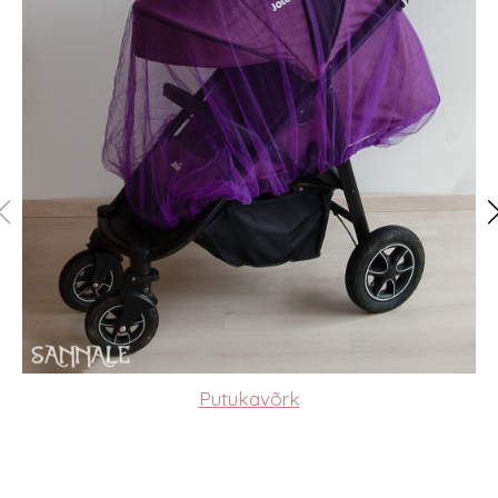
Putukavõrk