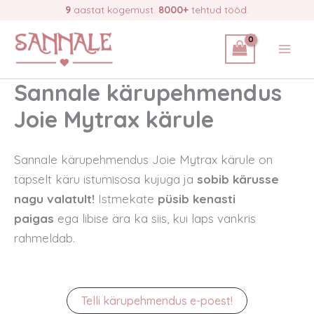
Skip
9
aastat kogemust.
8000+
tehtud tööd.
to
content
Sannale kärupehmendus
Joie Mytrax kärule
Sannale kärupehmendus Joie Mytrax kärule on
täpselt käru istumisosa kujuga ja
sobib kärusse
nagu valatult!
Istmekate
püsib kenasti
paigas
ega libise ära ka siis, kui laps vankris
rahmeldab.
Telli kärupehmendus e-poest!