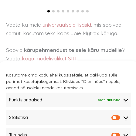
Vaata ka meie
universaalseid lisasid
,
mis sobivad
samuti kasutamiseks koos Joie Mytrax käruga.
Soovid
kärupehmendust teisele käru mudelile
?
Vaata
kogu mudelivalikut SIIT.
Kasutame oma kodulehel küpsisefaile, et pakkuda sulle
parimat kasutajakogemust. Klikkides "Olen nõus" nupule,
annad nõusoleku nende kasutamiseks.
Funktsionaalsed
Alati aktiivne
Sannale OÜ
tel.
+372 58863122
Statistika
Statisti
Rüütli 4, Tallinn
sannale@sannale.ee
Turundus