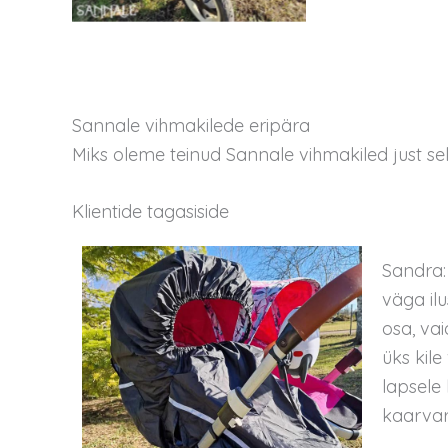
Sannale vihmakilede eripära
Miks oleme teinud Sannale vihmakiled just se
Klientide tagasiside
Sandra: 
väga ilu
osa, va
üks kile
lapsele 
kaarvar