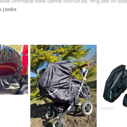
selle vihmakile lõike oleme loonud ise, ning see on sa
u jaoks
.