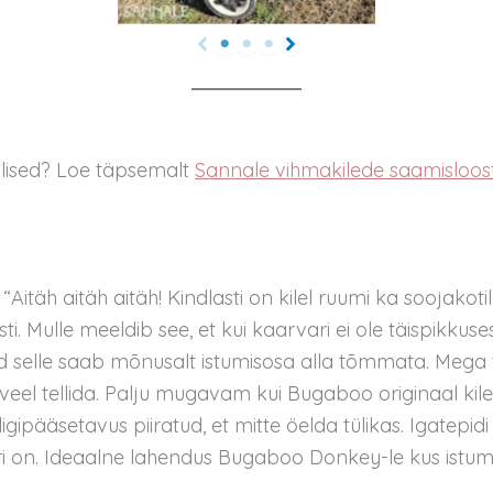
llised? Loe täpsemalt
Sannale vihmakilede saamisloost
“Aitäh aitäh aitäh! Kindlasti on kilel ruumi ka soojakoti
sti. Mulle meeldib see, et kui kaarvari ei ole täispikkuse
id selle saab mõnusalt istumisosa alla tõmmata. Mega t
 veel tellida. Palju mugavam kui Bugaboo originaal kile
ligipääsetavus piiratud, et mitte öelda tülikas. Igatepidi
i on. Ideaalne lahendus Bugaboo Donkey-le kus istumis