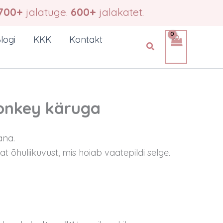
700+
jalatuge.
600+
jalakatet.
logi
KKK
Kontakt
Search
Donkey käruga
ana.
 õhuliikuvust, mis hoiab vaatepildi selge.