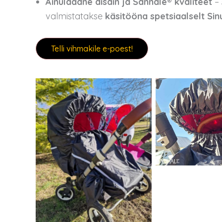
Ainulaadne disain ja Sannale® kvaliteet
– 
valmistatakse
käsitööna spetsiaalselt Sin
Telli vihmakile e-poest!