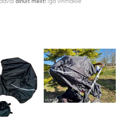
adaval
ainult meilt!
Iga vihmakile