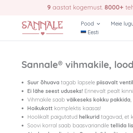
Skip
9
aastat kogemust.
8000+
teh
to
content
Pood
Meie lug
Eesti
Sannale® vihmakile, lo
Suur õhuava
tagab lapsele
piisavalt venti
Ei lähe seest uduseks!
Erinevalt pealt kinn
Vihmakile saab
väikeseks kokku pakkida
,
Hoikukott
komplektis kaasas!
Hoolikalt paigutatud
helkurid
tagavad, et 
Soovi korral saab baasvariandile
tellida l