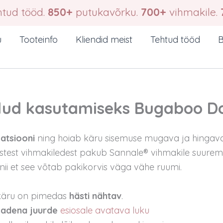
tud tööd.
850+
putukavõrku.
700+
vihmakile.
u
Tooteinfo
Kliendid meist
Tehtud tööd
B
odud kasutamiseks Bugaboo 
latsiooni
ning hoiab käru sisemuse mugava ja hingav
istest vihmakiledest pakub Sannale® vihmakile suuremat
 nii et see võtab pakikorvis väga vähe ruumi.
käru on pimedas
hästi nähtav
.
isadena juurde
esiosale avatava luku