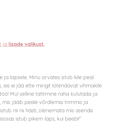
 ja
lisade valikust.
le ja lapsele. Minu arvates istub kile peal
s, siis ei jää ette mingit lötendavat vihmakile
öö! Mul selline tahtmine raha kulutada ja
, mis jääb peale võrdlemisi trimmis ja
 istub nii nii hästi, olenemata mis asendis
osas istub pikem laps, kui beebi!”