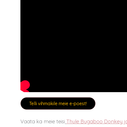
Telli vihmakile meie e-poest!
Vaata ka meie teisi
Thule Bugaboo Donkey jao