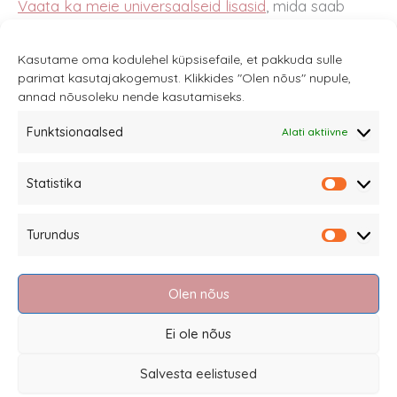
Vaata ka meie universaalseid lisasid
, mida saab
samuti kasutada koos Bugaboo Donkey 1 käruga.
Kasutame oma kodulehel küpsisefaile, et pakkuda sulle
parimat kasutajakogemust. Klikkides "Olen nõus" nupule,
annad nõusoleku nende kasutamiseks.
Funktsionaalsed
Alati aktiivne
Sannale OÜ
Statistika
tel.
+372 58863122
Statistik
Rüütli 4, Tallinn
Turundus
sannale@sannale.ee
Turundu
Müügitingimused
Olen nõus
Kauba tagastamine
Privaatsuspoliitika ja küpsised
Ei ole nõus
Edasimüüjad
Salvesta eelistused