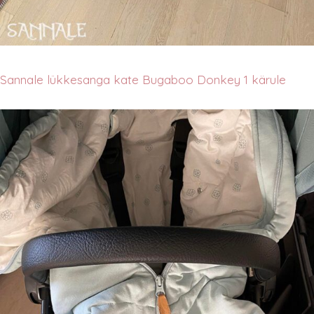
Sannale lükkesanga kate Bugaboo Donkey 1 kärule