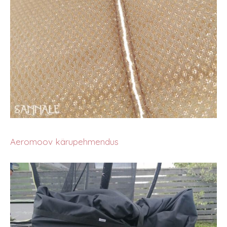
Aeromoov kärupehmendus