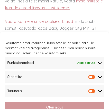
vajad lisasid teist marki kärule, vaata
meie millistele
kärudele veel lisavarustust teeme.
Vaata ka meie universaalseid lisasid
, mida saab
samuti kasutada koos Baby Jogger City Mini GT
Double kärudega.
Kasutame oma kodulehel küpsisefaile, et pakkuda sulle
parimat kasutajakogemust. Klikkides "Olen nõus" nupule,
annad nõusoleku nende kasutamiseks.
Funktsionaalsed
Alati aktiivne
Sannale OÜ
Statistika
tel.
+372 58863122
Statistik
Rüütli 4, Tallinn
Turundus
sannale@sannale.ee
Turundu
Müügitingimused
Olen nõus
Kauba tagastamine