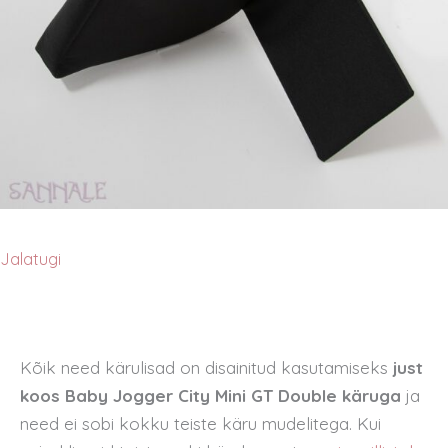
Jalatugi
Kõik need kärulisad on disainitud kasutamiseks
just
koos Baby Jogger City Mini GT Double käruga
ja
need ei sobi kokku teiste käru mudelitega. Kui