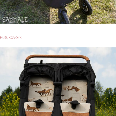
Putukavõrk