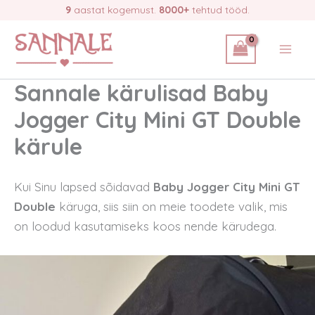
Skip
9
aastat kogemust.
8000+
tehtud tööd.
to
content
Sannale kärulisad Baby
Jogger City Mini GT Double
kärule
Kui Sinu lapsed sõidavad
Baby Jogger City Mini GT
Double
käruga, siis siin on meie toodete valik, mis
on loodud kasutamiseks koos nende kärudega.