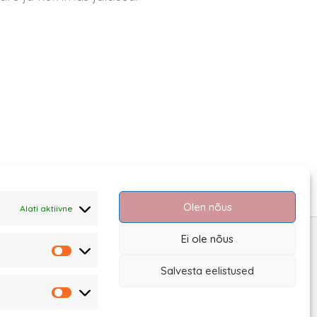
Olen nõus
Alati aktiivne
Ei ole nõus
Statistika
Salvesta eelistused
Turundus