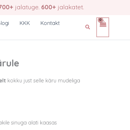
700+
jalatuge.
600+
jalakatet.
logi
KKK
Kontakt
Search
ärule
elt
kokku just selle käru mudeliga
akile sinuga alati kaasas