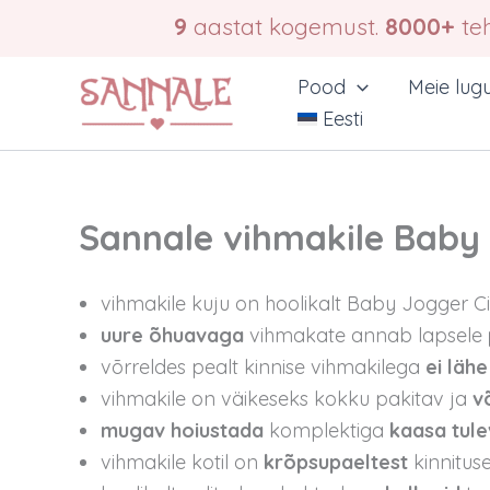
Skip
9
aastat kogemust.
8000+
teh
to
content
Pood
Meie lug
Eesti
Sannale vihmakile Baby 
vihmakile kuju on hoolikalt Baby Jogger C
uure õhuavaga
vihmakate annab lapsele
võrreldes pealt kinnise vihmakilega
ei lähe
vihmakile on väikeseks kokku pakitav ja
v
mugav hoiustada
komplektiga
kaasa tule
vihmakile kotil on
krõpsupaeltest
kinnitus