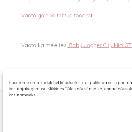
Vaata galeriid tehtud töödest.
Vaata ka meie teisi
Baby Jogger City Mini GT 
Kasutame oma kodulehel küpsisefaile, et pakkuda sulle parima
kasutajakogemust. Klikkides "Olen nõus" nupule, annad nõuso
kasutamiseks.
Sannale OÜ
tel.
+372 58863122
Rüütli 4, Tallinn