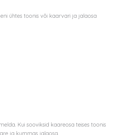
eni ühtes toonis või kaarvari ja jalaosa
melda. Kui sooviksid kaareosa teises toonis
aare ja kummas jalaosa.