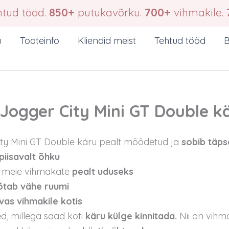
tud tööd.
850+
putukavõrku.
700+
vihmakile.
u
Tooteinfo
Kliendid meist
Tehtud tööd
B
Jogger City Mini GT Double k
ity Mini GT Double käru pealt mõõdetud ja
sobib täps
piisavalt õhku
meie vihmakate
pealt uduseks
õtab
vähe ruumi
vas vihmakile kotis
ed, millega saad koti
käru külge kinnitada.
Nii on vihm