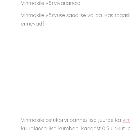
Vihmakile värvivariandid
Vihmakile värvuse saad ise valida. Kas tagasih
erinevad?
Vihmakile ostukorvi pannes lisa juurde ka
vi
kui jalaosa, lisa kumbagi kangast 0,5 ühiku