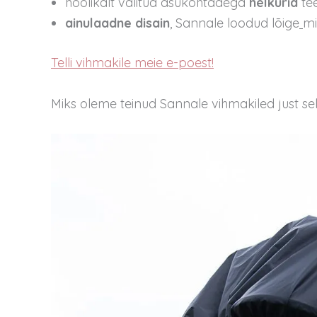
hoolikalt valitud asukohtadega
helkurid
te
ainulaadne disain
, Sannale loodud lõige
mi
Telli vihmakile meie e-poest!
Miks oleme teinud Sannale vihmakiled just se