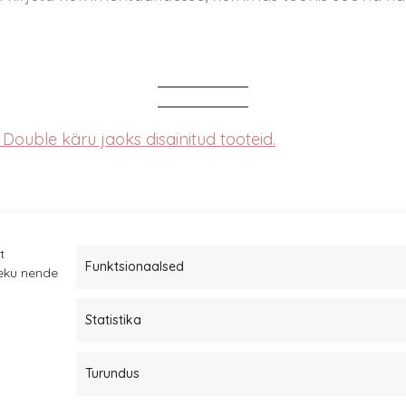
Double käru jaoks disainitud tooteid.
t
Funktsionaalsed
leku nende
Statistika
Müügitingimused
Kauba tagastamine
Turundus
Privaatsuspoliitika ja küpsised