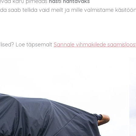
evad käru pimedas
hästi nähtavaks
da saab tellida vaid meilt ja mille valmistame käsitö
llised? Loe täpsemalt
Sannale vihmakilede saamisloost 