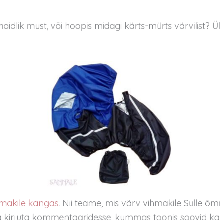
oidlik must, või hoopis midagi kärts-mürts värvilist? Ül
hmakile kangas
.
Nii teame, mis värv vihmakile Sulle õm
t ja kirjuta kommentaaridesse, kummas toonis soovid k