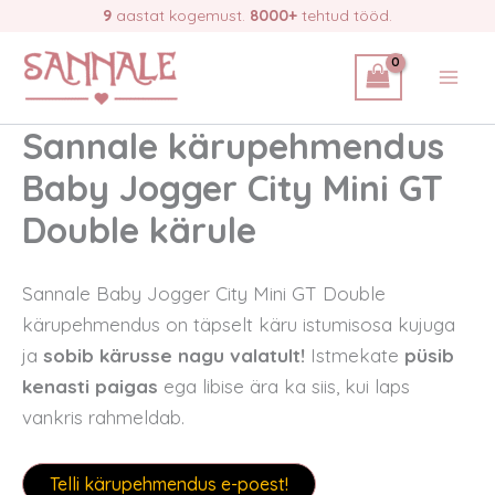
Skip
9
aastat kogemust.
8000+
tehtud tööd.
to
content
Sannale kärupehmendus
Baby Jogger City Mini GT
Double kärule
Sannale Baby Jogger City Mini GT Double
kärupehmendus on täpselt käru istumisosa kujuga
ja
sobib kärusse nagu valatult!
Istmekate
püsib
kenasti paigas
ega libise ära ka siis, kui laps
vankris rahmeldab.
Telli kärupehmendus e-poest!