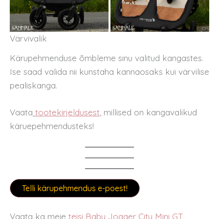
Värvivalik
Kärupehmenduse õmbleme sinu valitud kangastes.
Ise saad valida nii kunstaha kannaosaks kui värvilise
pealiskanga.
Vaata
tootekirjeldusest
, millised on kangavalikud
käruepehmendusteks!
Telli kärupehmendus e-poest!
Vaata ka meie
teisi Baby Jogger City Mini GT