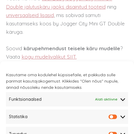
Double jalutuskäru jaoks disainitud tooteid
ning
universaalseid lisasid
,
mis sobivad samuti
kasutamiseks koos by Jogger City Mini GT Double
käruga.
Soovid
kärupehmendust teisele käru mudelile
?
Vaata
kogu mudelivalikut SIIT.
Kasutame oma kodulehel küpsisefaile, et pakkuda sulle
parimat kasutajakogemust. Klikkides "Olen nõus" nupule,
annad nõusoleku nende kasutamiseks.
Funktsionaalsed
Alati aktiivne
Sannale OÜ
Statistika
tel.
+372 58863122
Statistik
Rüütli 4, Tallinn