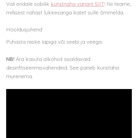
Vali endale sobilik
kunstnaha variant SIIT
!
Nii teame,
millisest nahast lükkesanga katet sulle õmmelda.
Hooldusjuhend
Puhasta niiske lapiga või seebi ja veega.
NB!
Ära kasuta alkoholi sisaldavaid
desinfitseerimisvahendeid. See paneb kunstaha
murenema.