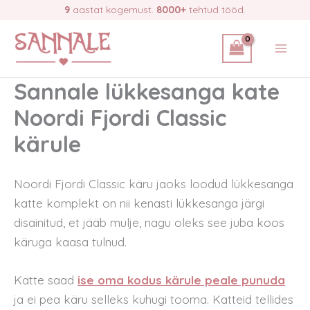
Skip
9
aastat kogemust.
8000+
tehtud tööd.
to
content
Sannale lükkesanga kate
Noordi Fjordi Classic
kärule
Noordi Fjordi Classic käru jaoks loodud lükkesanga
katte komplekt on nii kenasti lükkesanga järgi
disainitud, et jääb mulje, nagu oleks see juba koos
käruga kaasa tulnud.
Katte saad
ise oma kodus kärule peale punuda
ja ei pea käru selleks kuhugi tooma. Katteid tellides