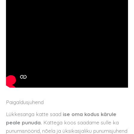
Paigaldusjuhend
Lükkesanga katte saad
ise oma kodus kärule
peale punuda.
Kattega koos saadame sulle ka
punumisnöörid, nõela ja üksikasjaliku punumisjuhend