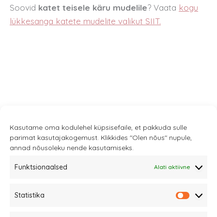
Soovid
katet teisele käru mudelile
? Vaata
kogu
lükkesanga katete mudelite valikut SIIT.
Kasutame oma kodulehel küpsisefaile, et pakkuda sulle
parimat kasutajakogemust. Klikkides "Olen nõus" nupule,
annad nõusoleku nende kasutamiseks.
Funktsionaalsed
Alati aktiivne
Sannale OÜ
Statistika
tel.
+372 58863122
Statistik
Rüütli 4, Tallinn