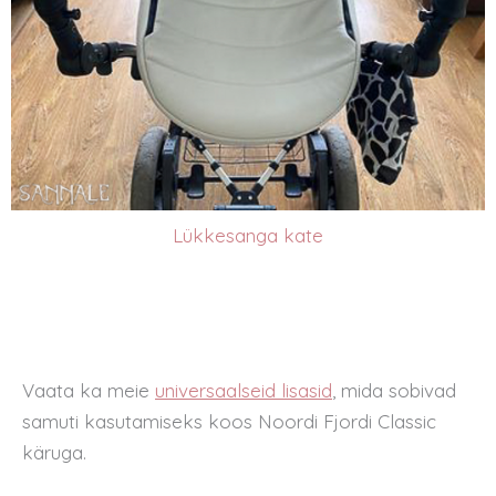
Lükkesanga kate
Vaata ka meie
universaalseid lisasid
,
mida sobivad
samuti kasutamiseks koos Noordi Fjordi Classic
käruga.