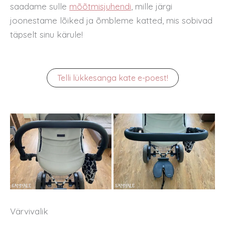
saadame sulle
mõõtmisjuhendi
, mille järgi
joonestame lõiked ja õmbleme katted, mis sobivad
täpselt sinu kärule!
Telli lükkesanga kate e-poest!
Värvivalik