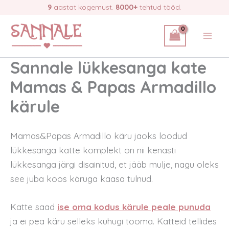
Skip
9
aastat kogemust.
8000+
tehtud tööd.
to
content
Sannale lükkesanga kate
Mamas & Papas Armadillo
kärule
Mamas&Papas Armadillo käru jaoks loodud
lükkesanga katte komplekt on nii kenasti
lükkesanga järgi disainitud, et jääb mulje, nagu oleks
see juba koos käruga kaasa tulnud.
Katte saad
ise oma kodus kärule peale punuda
ja ei pea käru selleks kuhugi tooma. Katteid tellides