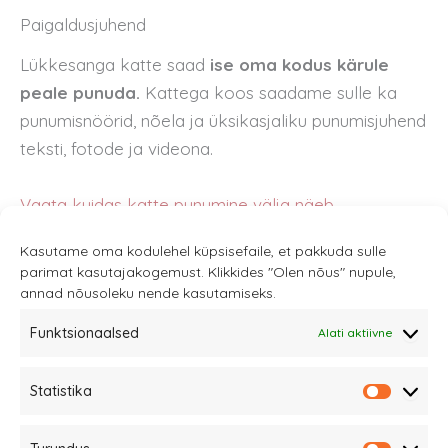
Paigaldusjuhend
Lükkesanga katte saad
ise oma kodus kärule
peale punuda.
Kattega koos saadame sulle ka
punumisnöörid, nõela ja üksikasjaliku punumisjuhend
teksti, fotode ja videona.
Vaata kuidas katte punumine välja näeb.
Kasutame oma kodulehel küpsisefaile, et pakkuda sulle
parimat kasutajakogemust. Klikkides "Olen nõus" nupule,
Telli lükkesanga kate e-poest!
annad nõusoleku nende kasutamiseks.
Funktsionaalsed
Alati aktiivne
Vaata ka meie teisi tooteid mida oleme loonud
kasutamiseks koos
Mamas & Papas käruga
ja
Statistika
universaalseid lisasid
,
mida sobivad samuti
Statistik
kasutamiseks koos Mamas & Papas Armadillo