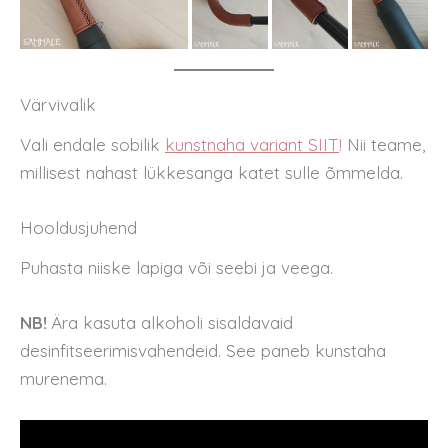
Värvivalik
Vali endale sobilik
kunstnaha variant SIIT
!
Nii teame,
millisest nahast lükkesanga katet sulle õmmelda.
Hooldusjuhend
Puhasta niiske lapiga või seebi ja veega.
NB!
Ära kasuta alkoholi sisaldavaid
desinfitseerimisvahendeid. See paneb kunstaha
murenema.