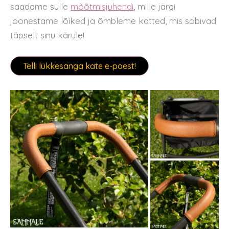
saadame sulle
mõõtmisjuhendi
, mille järgi
joonestame lõiked ja õmbleme katted, mis sobivad
täpselt sinu kärule!
Telli lükkesanga kate e-poest!