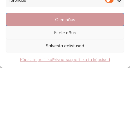
Turundus
käruga.
Turundu
Soovid
katet teisele käru mudelile
? Vaata
kogu
Olen nõus
lükkesanga katete mudelite valikut SIIT.
Ei ole nõus
Salvesta eelistused
Sannale OÜ
tel.
+372 58863122
Küpsiste poliitika
Privaatsuspoliitika ja küpsised
Rüütli 4, Tallinn
sannale@sannale.ee
Müügitingimused
Kauba tagastamine
Privaatsuspoliitika ja küpsised
Edasimüüjad