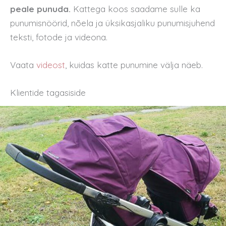
peale punuda.
Kattega koos saadame sulle ka
punumisnöörid, nõela ja üksikasjaliku punumisjuhend
teksti, fotode ja videona.
Vaata
videost
, kuidas katte punumine välja näeb.
Klientide tagasiside