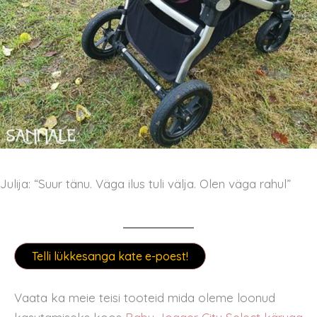
Julija: “Suur tänu. Väga ilus tuli välja. Olen väga rahul”
Telli lükkesanga kate e-poest!
Vaata ka meie teisi tooteid mida oleme loonud