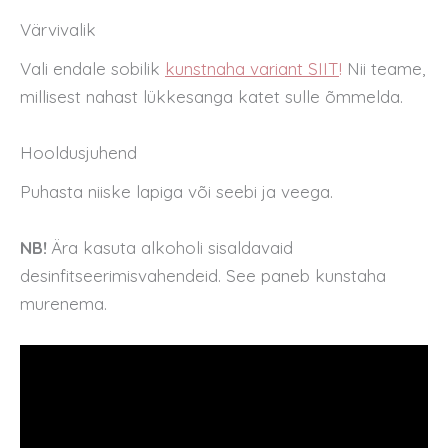
Värvivalik
Vali endale sobilik
kunstnaha variant SIIT
!
Nii teame,
millisest nahast lükkesanga katet sulle õmmelda.
Hooldusjuhend
Puhasta niiske lapiga või seebi ja veega.
NB!
Ära kasuta alkoholi sisaldavaid
desinfitseerimisvahendeid. See paneb kunstaha
murenema.