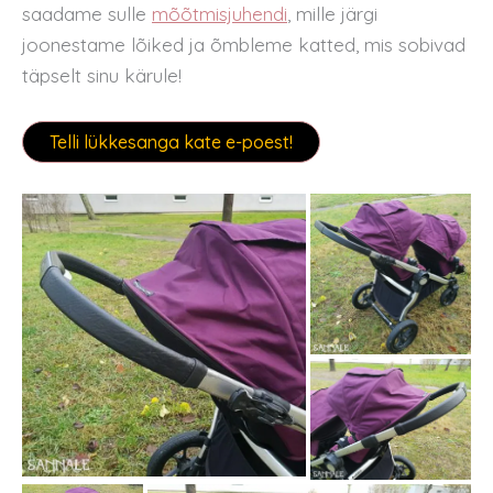
saadame sulle
mõõtmisjuhendi
, mille järgi
joonestame lõiked ja õmbleme katted, mis sobivad
täpselt sinu kärule!
Telli lükkesanga kate e-poest!