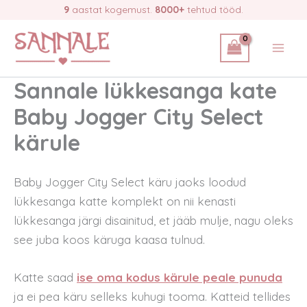
Skip
9
aastat kogemust.
8000+
tehtud tööd.
to
content
Sannale lükkesanga kate
Baby Jogger City Select
kärule
Baby Jogger City Select käru jaoks loodud
lükkesanga katte komplekt on nii kenasti
lükkesanga järgi disainitud, et jääb mulje, nagu oleks
see juba koos käruga kaasa tulnud.
Katte saad
ise oma kodus kärule peale punuda
ja ei pea käru selleks kuhugi tooma. Katteid tellides