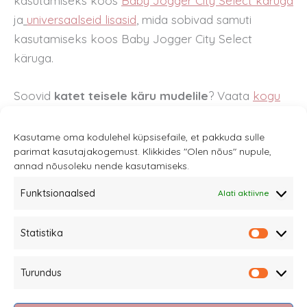
kasutamiseks koos
Baby Jogger City Select käruga
ja
universaalseid lisasid
,
mida sobivad samuti
kasutamiseks koos Baby Jogger City Select
käruga.
Soovid
katet teisele käru mudelile
? Vaata
kogu
lükkesanga katete mudelite valikut SIIT.
Kasutame oma kodulehel küpsisefaile, et pakkuda sulle
parimat kasutajakogemust. Klikkides "Olen nõus" nupule,
annad nõusoleku nende kasutamiseks.
Funktsionaalsed
Alati aktiivne
Sannale OÜ
Statistika
tel.
+372 58863122
Statistik
Rüütli 4, Tallinn
Turundus
sannale@sannale.ee
Turundu
Müügitingimused