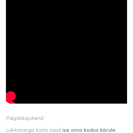
Paigaldusjuhend
Lükkesanga katte saad
ise oma kodus kärule