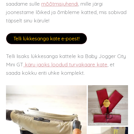
saadame sulle
mõõtmisjuhendi
, mille järgi
joonestame lõiked ja õmbleme katted, mis sobivad
täpselt sinu kärule!
Telli lükkesanga kate e-poest!
Telli lisaks lükkesanga kattele ka Baby Jogger City
Mini GT
käru jaoks loodud turvakaare kate
, et
saada kokku eriti uhke komplekt.