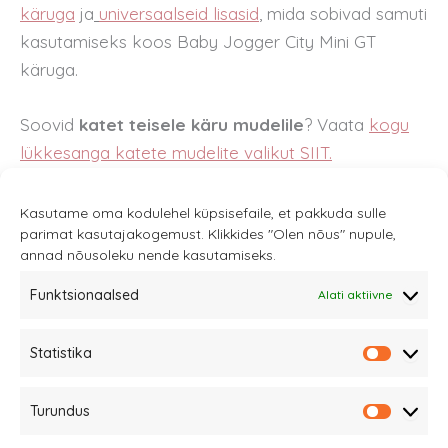
käruga
ja
universaalseid lisasid
,
mida sobivad samuti
kasutamiseks koos Baby Jogger City Mini GT
käruga.
Soovid
katet teisele käru mudelile
? Vaata
kogu
lükkesanga katete mudelite valikut SIIT.
Kasutame oma kodulehel küpsisefaile, et pakkuda sulle
parimat kasutajakogemust. Klikkides "Olen nõus" nupule,
annad nõusoleku nende kasutamiseks.
Funktsionaalsed
Alati aktiivne
Sannale OÜ
Statistika
tel.
+372 58863122
Statistik
Rüütli 4, Tallinn
Turundus
sannale@sannale.ee
Turundu