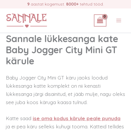
Skip
9
aastat kogemust.
8000+
tehtud tööd.
to
content
Sannale lükkesanga kate
Baby Jogger City Mini GT
kärule
Baby Jogger City Mini GT käru jaoks loodud
lükkesanga katte komplekt on nii kenasti
lükkesanga järgi disainitud, et jääb mulje, nagu oleks
see juba koos käruga kaasa tulnud.
Katte saad
ise oma kodus kärule peale punuda
ja ei pea käru selleks kuhugi tooma. Katteid tellides