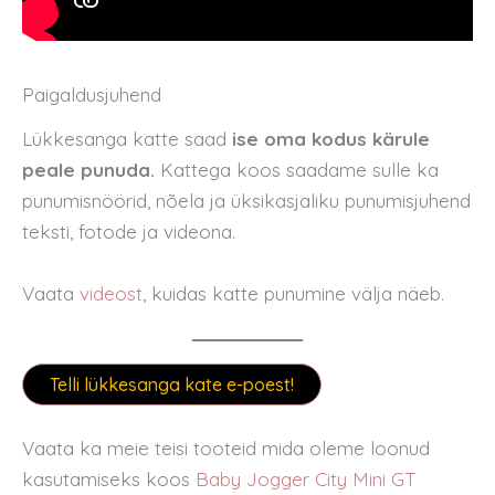
Paigaldusjuhend
Lükkesanga katte saad
ise oma kodus kärule
peale punuda.
Kattega koos saadame sulle ka
punumisnöörid, nõela ja üksikasjaliku punumisjuhend
teksti, fotode ja videona.
Vaata
videost
, kuidas katte punumine välja näeb.
Telli lükkesanga kate e-poest!
Vaata ka meie teisi tooteid mida oleme loonud
kasutamiseks koos
Baby Jogger City Mini GT