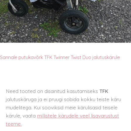
Sannale putukavõrk TFK Twinner Twist Duo jalutuskärule
Need tooted on disainitud kasutamiseks
TFK
jalutuskäruga ja ei pruugi sobida kokku teiste käru
mudelitega. Kui sooviksid meie kärulisasid teisele
kärule, vaata
millistele kärudele veel lisavarustust
teeme.