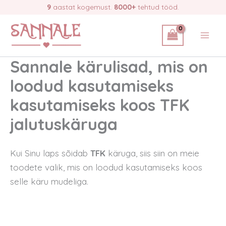
Skip
9
aastat kogemust.
8000+
tehtud tööd.
to
content
Sannale kärulisad, mis on
loodud kasutamiseks
kasutamiseks koos TFK
jalutuskäruga
Kui Sinu laps sõidab
TFK
käruga, siis siin on meie
toodete valik, mis on loodud kasutamiseks koos
selle käru mudeliga.