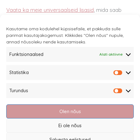
Vaata ka meie universaalseid lisasid
, mida saab
samuti kasutada koos
TFK
käruga.
Kasutame oma kodulehel küpsisefaile, et pakkuda sulle
parimat kasutajakogemust. Klikkides "Olen nõus" nupule,
annad nõusoleku nende kasutamiseks.
Funktsionaalsed
Alati aktiivne
Sannale OÜ
Statistika
tel.
+372 58863122
Statistik
Rüütli 4, Tallinn
Turundus
sannale@sannale.ee
Turundu
Müügitingimused
Olen nõus
Kauba tagastamine
Privaatsuspoliitika ja küpsised
Ei ole nõus
Edasimüüjad
Salvesta eelistused