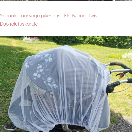
Sannale kaarvarju pikendus TFK Twinner Twist
Duo jalutuskärule