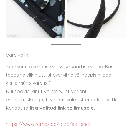
Värvivalik
Kaarvarju pikenduse värvuse saad ise valida. Kas
tagasihoidlik must, ühevärviline või hoopis midagi
kärts-mürts värvilist?
Kui soovid kirjut või värvilist varianti
eritellimuskangast, vali siit valikust endale sobilik
kangas ja
lisa valitud link tellimusele.
https://www.remps.ee/et/c/softshell