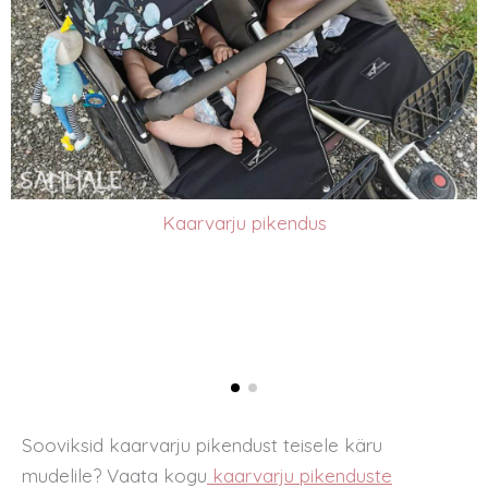
Kaarvarju pikendus
Sooviksid kaarvarju pikendust teisele käru
mudelile? Vaata kogu
kaarvarju pikenduste