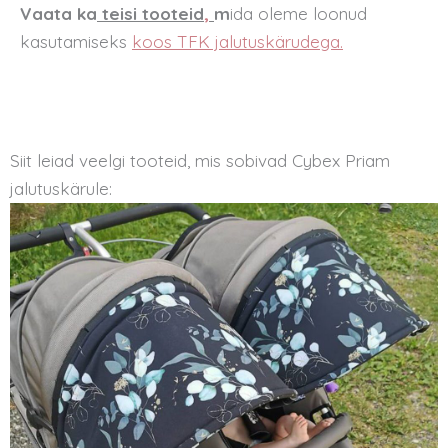
Vaata ka
teisi tooteid
,
m
ida oleme loonud
kasutamiseks
koos TFK jalutuskärudega.
Siit leiad veelgi tooteid, mis sobivad Cybex Priam
jalutuskärule: