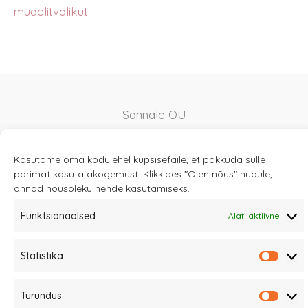
mudelitvalikut
.
Sannale OÜ
tel.
+372 58863122
Rüütli 4, Tallinn
Kasutame oma kodulehel küpsisefaile, et pakkuda sulle
sannale@sannale.ee
parimat kasutajakogemust. Klikkides "Olen nõus" nupule,
annad nõusoleku nende kasutamiseks.
Müügitingimused
Funktsionaalsed
Kauba tagastamine
Alati aktiivne
Privaatsuspoliitika ja küpsised
Edasimüüjad
Statistika
Statis
Turundus
Turun