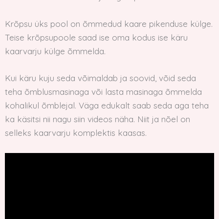
Krõpsu üks pool on õmmedud kaare pikenduse külge.
Teise krõpsupoole saad ise oma kodus ise käru
kaarvarju külge õmmelda.
Kui käru kuju seda võimaldab ja soovid, võid seda
teha õmblusmasinaga või lasta masinaga õmmelda
kohalikul õmblejal. Väga edukalt saab seda aga teha
ka käsitsi nii nagu siin videos näha. Niit ja nõel on
selleks kaarvarju komplektis kaasas.