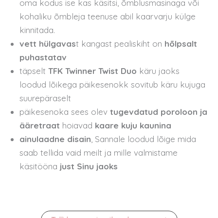
oma kodus ise kas käsitsi, õmblusmasinaga või
kohaliku õmbleja teenuse abil kaarvarju külge
kinnitada.
vett hülgavas
t kangast pealiskiht on
hõlpsalt
puhastatav
täpselt
TFK Twinner Twist Duo
käru jaoks
loodud lõikega päikesenokk sovitub käru kujuga
suurepäraselt
päikesenoka sees olev
tugevdatud poroloon ja
ääretraat
hoiavad
kaare kuju kaunina
ainulaadne disain
, Sannale loodud lõige mida
saab tellida vaid meilt ja mille valmistame
käsitööna
just Sinu jaoks