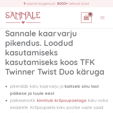
Skip
9
aastat kogemust.
8000+
tehtud tööd.
to
content
Sannale kaarvarju
pikendus. Loodud
kasutamiseks
kasutamiseks koos TFK
Twinner Twist Duo käruga
pikendab käru kaarvarju ja
kaitseb sinu last
päikese ja tuule eest
päikesenokk
kinnitub krõpsupaelaga
käru noka
esiäärele. Krõpsupaela käru poolse vaste saad