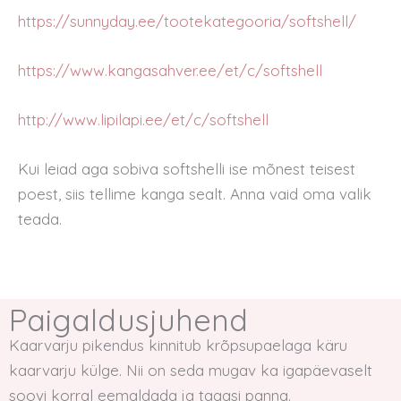
https://sunnyday.ee/tootekategooria/softshell/
https://www.kangasahver.ee/et/c/softshell
http://www.lipilapi.ee/et/c/softshell
Kui leiad aga sobiva softshelli ise mõnest teisest
poest, siis tellime kanga sealt. Anna vaid oma valik
teada.
Paigaldusjuhend
Kaarvarju pikendus kinnitub krõpsupaelaga käru
kaarvarju külge. Nii on seda mugav ka igapäevaselt
soovi korral eemaldada ja tagasi panna.