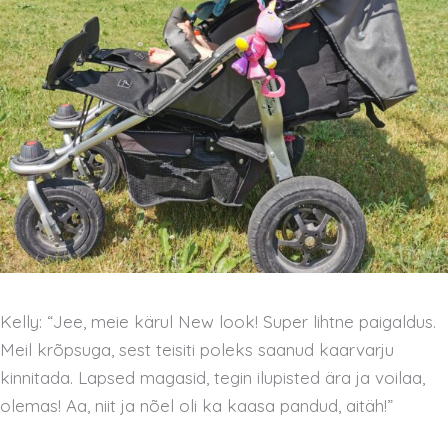
Kelly: “Jee, meie kärul New look! Super lihtne paigaldus.
Meil krõpsuga, sest teisiti poleks saanud kaarvarju
kinnitada. Lapsed magasid, tegin ilupisted ära ja voilaa,
olemas! Aa, niit ja nõel oli ka kaasa pandud, aitäh!”