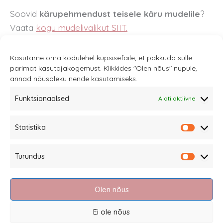
Soovid
kärupehmendust teisele käru mudelile
?
Vaata
kogu mudelivalikut SIIT.
Kasutame oma kodulehel küpsisefaile, et pakkuda sulle
parimat kasutajakogemust. Klikkides "Olen nõus" nupule,
annad nõusoleku nende kasutamiseks.
Funktsionaalsed
Alati aktiivne
Sannale OÜ
Statistika
tel.
+372 58863122
Statistik
Rüütli 4, Tallinn
Turundus
sannale@sannale.ee
Turundu
Müügitingimused
Olen nõus
Kauba tagastamine
Privaatsuspoliitika ja küpsised
Ei ole nõus
Edasimüüjad