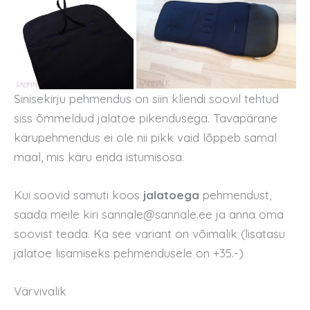
Sinisekirju pehmendus on siin kliendi soovil tehtud
siss õmmeldud jalatoe pikendusega. Tavapärane
kärupehmendus ei ole nii pikk vaid lõppeb samal
maal, mis käru enda istumisosa.
Kui soovid samuti koos
jalatoega
pehmendust,
saada meile kiri sannale@sannale.ee ja anna oma
soovist teada. Ka see variant on võimalik (lisatasu
jalatoe lisamiseks pehmendusele on +35.-)
Värvivalik