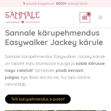
Skip
9
aastat kogemust.
8000+
tehtud tööd.
to
content
Sannale kärupehmendus
Easywalker Jackey kärule
Sannale kärupehmendus Easywalker Jackey kärule
on täpselt käru istumisosa kujuga ja
sobib kärusse
nagu valatult!
Istmekate
püsib kenasti
paigas
ega libise ära ka siis, kui laps vankris
rahmeldab.
Telli kärupehmendus e-poest!