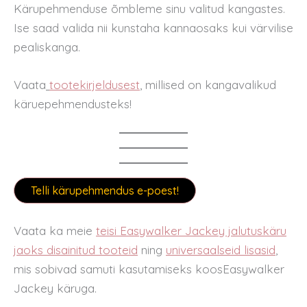
Kärupehmenduse õmbleme sinu valitud kangastes.
Ise saad valida nii kunstaha kannaosaks kui värvilise
pealiskanga.
Vaata
tootekirjeldusest
, millised on kangavalikud
käruepehmendusteks!
Telli kärupehmendus e-poest!
Vaata ka meie
teisi Easywalker Jackey jalutuskäru
jaoks disainitud tooteid
ning
universaalseid lisasid
,
mis sobivad samuti kasutamiseks koosEasywalker
Jackey käruga.