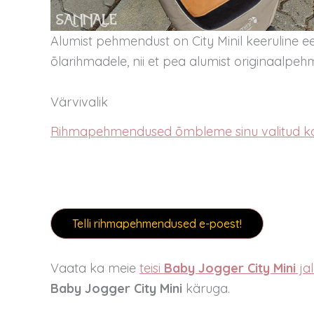
Alumist pehmendust on City Minil keeruline 
õlarihmadele, nii et pea alumist originaal
Värvivalik
Rihmapehmendused õmbleme sinu valitud k
Telli rihmapehmendused e-poest!
Vaata ka meie
teisi
Baby Jogger City Mini
jal
Baby Jogger City Mini
käruga.