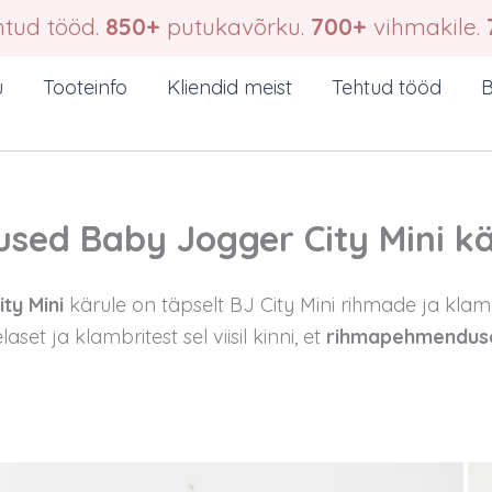
tud tööd.
850+
putukavõrku.
700+
vihmakile.
u
Tooteinfo
Kliendid meist
Tehtud tööd
B
ed Baby Jogger City Mini kä
ty Mini
kärule on täpselt BJ City Mini rihmade ja kla
t ja klambritest sel viisil kinni, et
rihmapehmendused