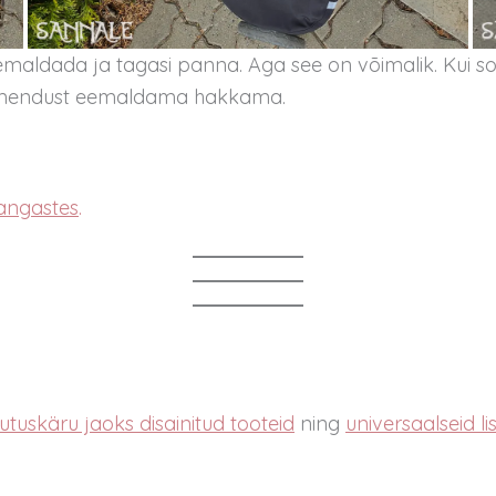
eemaldada ja tagasi panna. Aga see on võimalik. Kui 
pehmendust eemaldama hakkama.
angastes
.
utuskäru jaoks disainitud tooteid
ning
universaalseid li