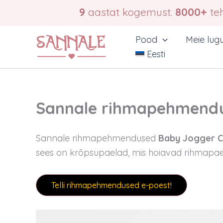
Skip
9
aastat kogemust.
8000+
teh
to
content
Pood
Meie lug
Eesti
Sannale rihmapehmendus
Sannale rihmapehmendused
Baby Jogger Ci
sees on krõpsupaelad, mis hoiavad rihmapaelase
Telli rihmapehmendused e-poest!