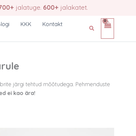
700+
jalatuge.
600+
jalakatet.
logi
KKK
Kontakt
Search
rule
mbrite järgi tehtud mõõtudega. Pehmenduste
 ei kao ära!