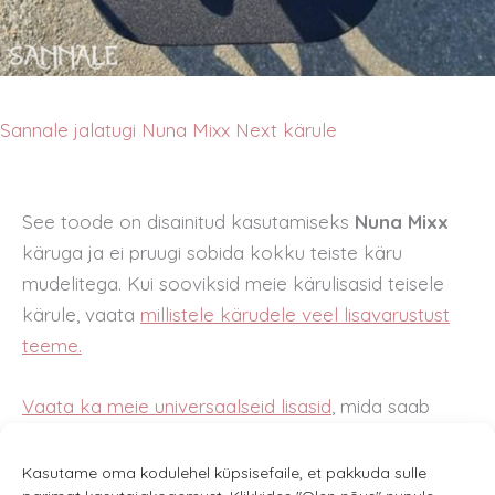
Sannale jalatugi Nuna Mixx Next kärule
See toode on disainitud kasutamiseks
Nuna Mixx
käruga ja ei pruugi sobida kokku teiste käru
mudelitega. Kui sooviksid meie kärulisasid teisele
kärule, vaata
millistele kärudele veel lisavarustust
teeme.
Vaata ka meie universaalseid lisasid
, mida saab
samuti kasutada koos
Nuna Mixx
käruga.
Kasutame oma kodulehel küpsisefaile, et pakkuda sulle