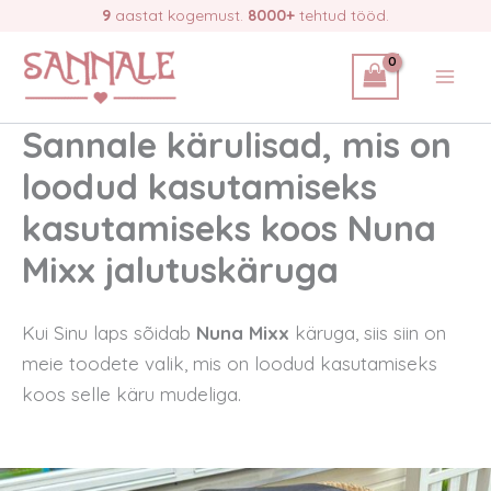
Skip
9
aastat kogemust.
8000+
tehtud tööd.
to
content
Sannale kärulisad, mis on
loodud kasutamiseks
kasutamiseks koos Nuna
Mixx jalutuskäruga
Kui Sinu laps sõidab
Nuna Mixx
käruga, siis siin on
meie toodete valik, mis on loodud kasutamiseks
koos selle käru mudeliga.