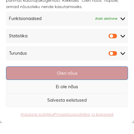
parimat kasutajakogemust. Klikkides "Olen nõus" nupule,
annad nõusoleku nende kasutamiseks.
Funktsionaalsed
Alati aktiivne
Sannale OÜ
Statistika
tel.
+372 58863122
Statistik
Rüütli 4, Tallinn
Turundus
sannale@sannale.ee
Turundu
Müügitingimused
Olen nõus
Kauba tagastamine
Privaatsuspoliitika ja küpsised
Ei ole nõus
Edasimüüjad
Salvesta eelistused
Küpsiste poliitika
Privaatsuspoliitika ja küpsised
Eesti