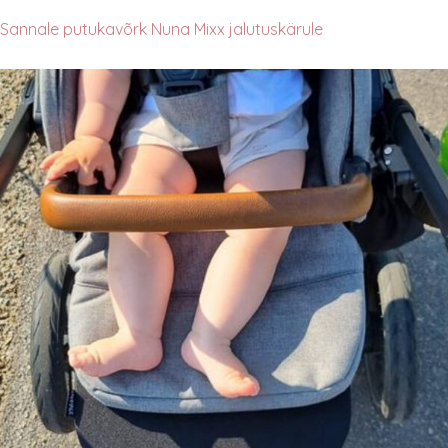
Sannale putukavõrk Nuna Mixx jalutuskärule