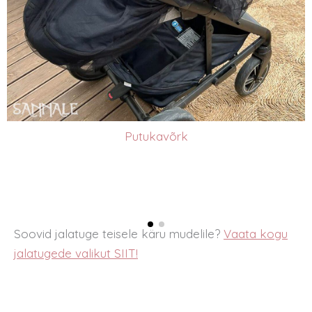
Putukavõrk
Soovid jalatuge teisele käru mudelile?
Vaata kogu
jalatugede valikut SIIT!