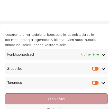
Kasutame oma kodulehel küpsisefaile, et pakkuda sulle
Sannale OÜ
parimat kasutajakogemust. Klikkides "Olen nõus" nupule,
tel.
+372 58863122
annad nõusoleku nende kasutamiseks.
Rüütli 4, Tallinn
Funktsionaalsed
Alati aktiivne
sannale@sannale.ee
Müügitingimused
Statistika
Statis
Kauba tagastamine
Privaatsuspoliitika ja küpsised
Turundus
Turun
Edasimüüjad
Olen nõus