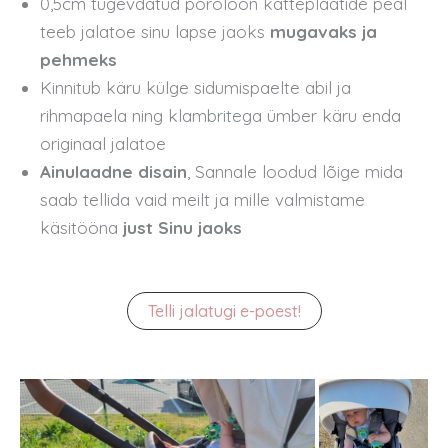
0,5cm tugevdatud poroloon katteplaatide peal
teeb jalatoe sinu lapse jaoks
mugavaks ja
pehmeks
Kinnitub käru külge sidumispaelte abil ja
rihmapaela ning klambritega ümber käru enda
originaal jalatoe
Ainulaadne disain
, Sannale loodud lõige mida
saab tellida vaid meilt ja mille valmistame
käsitööna
just Sinu jaoks
Telli jalatugi e-poest!