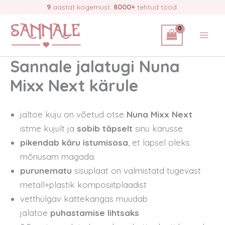
Skip
9
aastat kogemust.
8000+
tehtud tööd.
to
content
Sannale jalatugi Nuna
Mixx Next kärule
jaltoe kuju on võetud otse
Nuna Mixx Next
istme kujult ja
sobib täpselt
sinu kärusse
pikendab käru istumisosa
, et lapsel oleks
mõnusam magada.
purunematu
sisuplaat on valmistatd tugevast
metall+plastik komposiitplaadist
vetthülgav kattekangas muudab
jalatoe
puhastamise lihtsaks