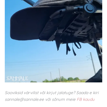
Sooviksid värvilist või kirjut jalatuge? Saada e kiri
sannale@sannale.ee või sõnum meie
FB kaudu