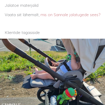
Jalatoe materjalid
Vaata siit lähemalt,
mis on Sannale jalatugede sees?
Klientide tagasiside