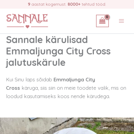
Skip
9
aastat kogemust.
8000+
tehtud tööd.
to
content
Sannale kärulisad
Emmaljunga City Cross
jalutuskärule
Kui Sinu laps sõidab
Emmaljunga City
Cross
käruga, siis siin on meie toodete valik, mis on
loodud kasutamiseks koos nende kärudega.