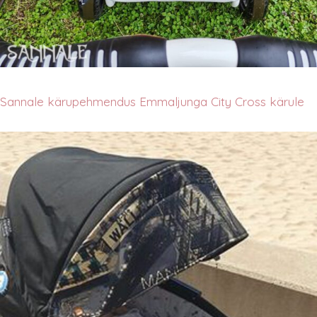
Sannale kärupehmendus Emmaljunga City Cross kärule