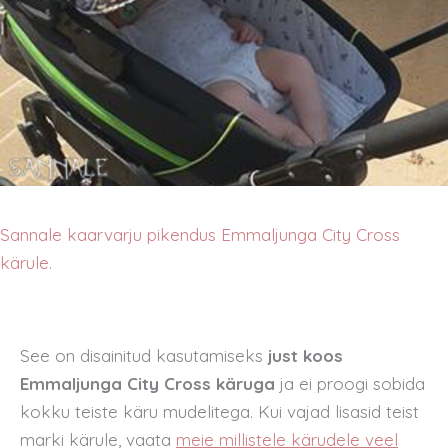
Sannale kaarvarju pikendus Emmaljunga City Cross
kärule.
See on disainitud kasutamiseks
just koos
Emmaljunga City Cross
käruga
ja ei proogi sobida
kokku teiste käru mudelitega. Kui vajad lisasid teist
marki kärule, vaata
meie millistele kärudele veel