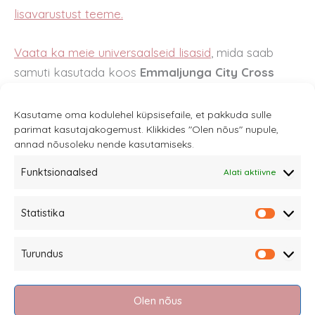
lisavarustust teeme.
Vaata ka meie universaalseid lisasid
, mida saab
samuti kasutada koos
Emmaljunga City Cross
käruga.
Kasutame oma kodulehel küpsisefaile, et pakkuda sulle
parimat kasutajakogemust. Klikkides "Olen nõus" nupule,
annad nõusoleku nende kasutamiseks.
Funktsionaalsed
Alati aktiivne
Sannale OÜ
Statistika
tel.
+372 58863122
Statistik
Rüütli 4, Tallinn
Turundus
sannale@sannale.ee
Turundu
Müügitingimused
Olen nõus
Kauba tagastamine