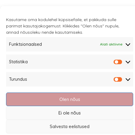
Kasutame oma kodulehel küpsisefaile, et pakkuda sulle
parimat kasutajakogemust. Klikkides "Olen nõus" nupule,
Sannale OÜ
annad nõusoleku nende kasutamiseks.
tel.
+372 58863122
Funktsionaalsed
Alati aktiivne
Rüütli 4, Tallinn
sannale@sannale.ee
Statistika
Statis
Müügitingimused
Kauba tagastamine
Turundus
Turun
Privaatsuspoliitika ja küpsised
Edasimüüjad
Olen nõus
Ei ole nõus
Salvesta eelistused
Eesti