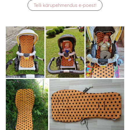
Telli kärupehmendus e-poest!