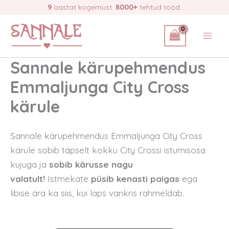
Skip
9
aastat kogemust.
8000+
tehtud tööd.
to
content
Sannale kärupehmendus
Emmaljunga City Cross
kärule
Sannale kärupehmendus Emmaljunga City Cross
kärule sobib täpselt kokku City Crossi istumisosa
kujuga ja
sobib kärusse nagu
valatult!
Istmekate
püsib kenasti paigas
ega
libise ära ka siis, kui laps vankris rahmeldab.