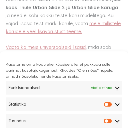
koos Thule Urban Glide 2 ja Urban Glide käruga
ja need ei sobi kokku teiste käru mudelitega. Kui
vajad lisasid teist marki kärule, vaata
meie millistele
kärudele veel lisavarustust teeme.
Vaata ka meie universaalseid lisasid
, mida saab
samuti kasutada koos Thule kärudega.
Kasutame oma kodulehel küpsisefaile, et pakkuda sulle
parimat kasutajakogemust. Klikkides "Olen nõus" nupule,
annad nõusoleku nende kasutamiseks.
Funktsionaalsed
Alati aktiivne
Sannale OÜ
Statistika
tel.
+372 58863122
Statistik
Rüütli 4, Tallinn
Turundus
sannale@sannale.ee
Turundu