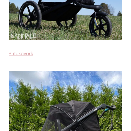
Putukavõrk