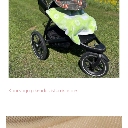
Kaarvarju pikendus istumisosale