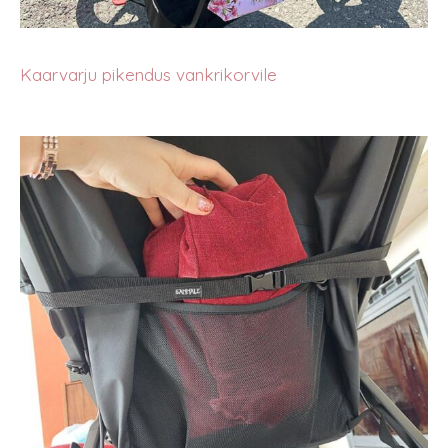
Kaarvarju pikendus vankrikorvile