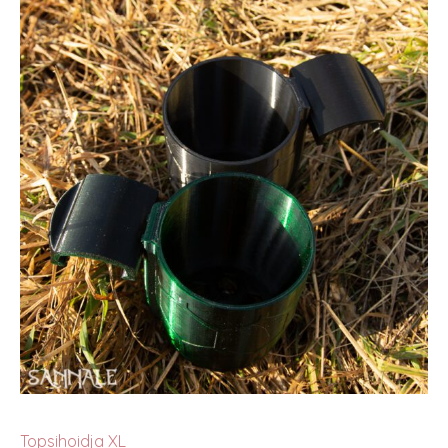
Topsihoidja XL