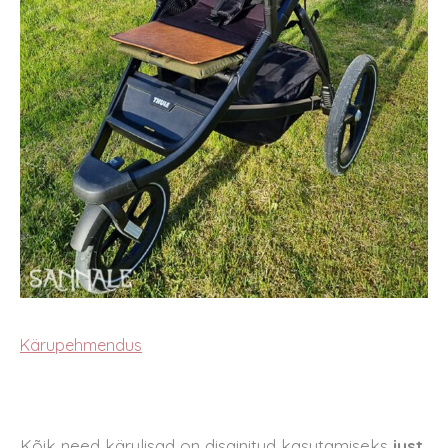
Kärupehmendus
Kõik need kärulisad on disainitud kasutamiseks
just