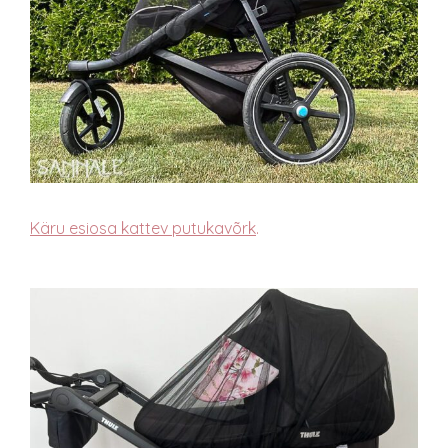
Käru esiosa kattev putukavõrk
.