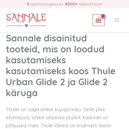
Skip
9
aastat kogemust.
8000+
tehtud tööd.
to
content
Sannale disainitud
tooteid, mis on loodud
kasutamiseks
kasutamiseks koos Thule
Urban Glide 2 ja Glide 2
käruga
Thulel on väga erilise kujuga käru. Selle pikk
istumisosa, lühike seljaosa ja pikk kaarvari on
põhjused, miks Thule lõiked on enamasti teiste