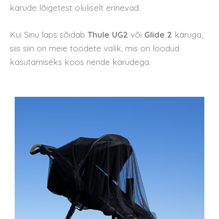
kärude lõigetest oluliselt erinevad.
Kui Sinu laps sõidab
Thule UG2
või
Glide 2
käruga,
siis siin on meie toodete valik, mis on loodud
kasutamiseks koos nende kärudega.