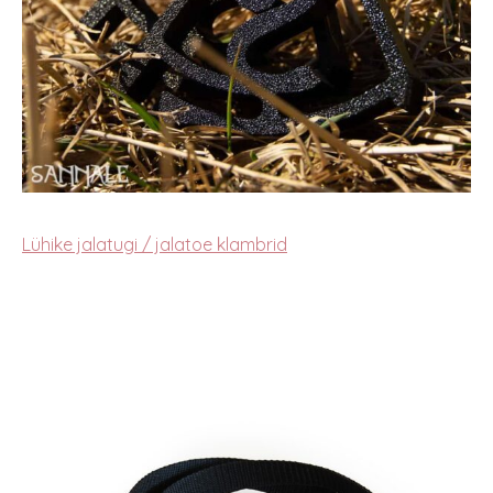
Lühike jalatugi / jalatoe klambrid