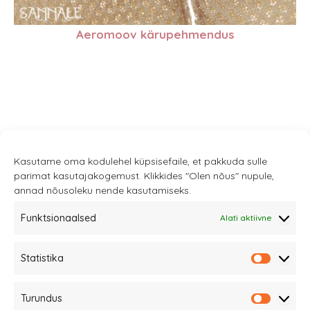
Aeromoov kärupehmendus
Kasutame oma kodulehel küpsisefaile, et pakkuda sulle
parimat kasutajakogemust. Klikkides "Olen nõus" nupule,
annad nõusoleku nende kasutamiseks.
Funktsionaalsed
Alati aktiivne
Sannale OÜ
Statistika
tel.
+372 58863122
Statistik
Rüütli 4, Tallinn
Turundus
sannale@sannale.ee
Turundu