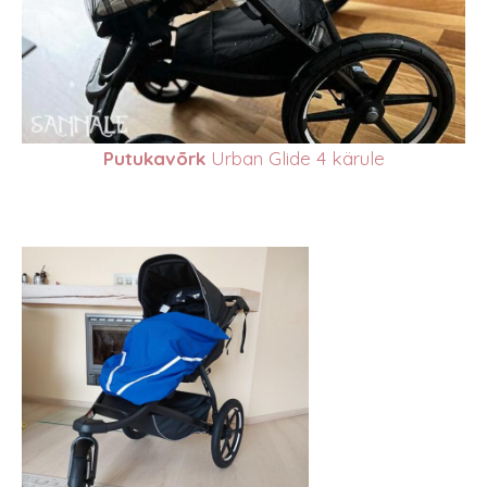
Putukavõrk
Urban Glide 4 kärule