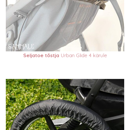
Seljatoe tõstja
Urban Glide 4 kärule