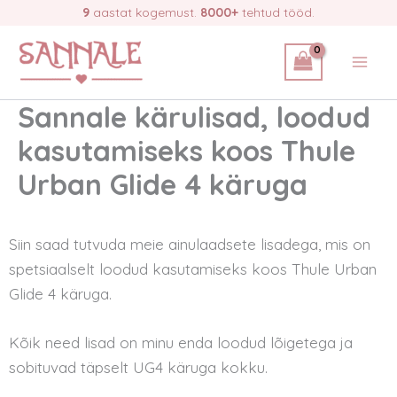
Skip
9
aastat kogemust.
8000+
tehtud tööd.
to
content
Sannale kärulisad, loodud
kasutamiseks koos Thule
Urban Glide 4 käruga
Siin saad tutvuda meie ainulaadsete lisadega, mis on
spetsiaalselt loodud kasutamiseks koos Thule Urban
Glide 4 käruga.
Kõik need lisad on minu enda loodud lõigetega ja
sobituvad täpselt UG4 käruga kokku.