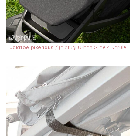
Jalatoe pikendus
/ jalatugi Urban Glide 4 kärule