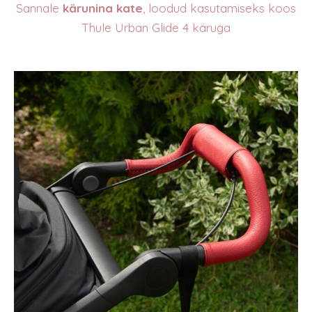
Sannale
kärunina kate
, loodud kasutamiseks koos
Thule Urban Glide 4 käruga