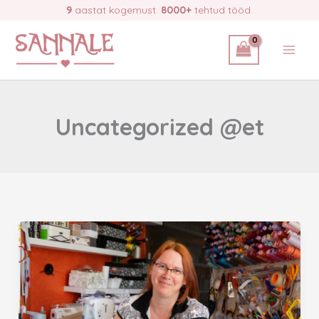
Skip
9
aastat kogemust.
8000+
tehtud tööd.
to
content
Uncategorized @et