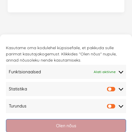
Kasutame oma kodulehel küpsisefaile, et pakkuda sulle
parimat kasutajakogemust. Klikkides "Olen nõus" nupule,
annad nõusoleku nende kasutamiseks.
Funktsionaalsed
Alati aktiivne
Sannale OÜ
Statistika
tel.
+372 58863122
Statistik
Rüütli 4, Tallinn
Turundus
sannale@sannale.ee
Turundu
Müügitingimused
Olen nõus
Kauba tagastamine