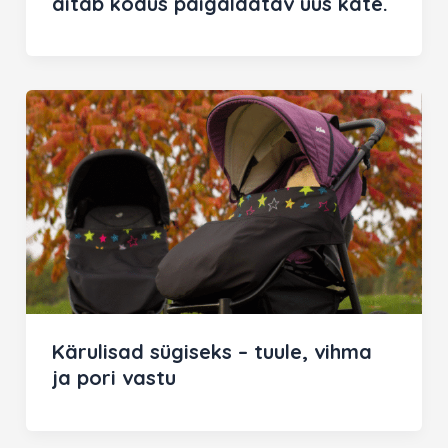
aitab kodus paigaldatav uus kate.
Kärulisad sügiseks – tuule, vihma
ja pori vastu