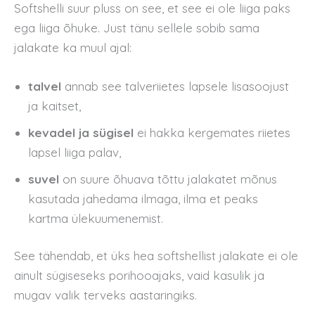
Softshelli suur pluss on see, et see ei ole liiga paks
ega liiga õhuke. Just tänu sellele sobib sama
jalakate ka muul ajal:
talvel
annab see talveriietes lapsele lisasoojust
ja kaitset,
kevadel ja sügisel
ei hakka kergemates riietes
lapsel liiga palav,
suvel
on suure õhuava tõttu jalakatet mõnus
kasutada jahedama ilmaga, ilma et peaks
kartma ülekuumenemist.
See tähendab, et üks hea softshellist jalakate ei ole
ainult sügiseseks porihooajaks, vaid kasulik ja
mugav valik terveks aastaringiks.