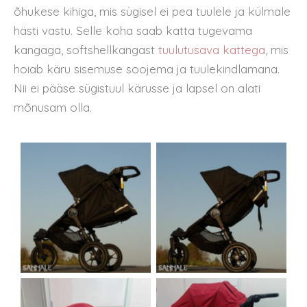
õhukese kihiga, mis sügisel ei pea tuulele ja külmale
hästi vastu. Selle koha saab katta tugevama
kangaga, softshellkangast
tuulutusava kattega
, mis
hoiab käru sisemuse soojema ja tuulekindlamana.
Nii ei pääse sügistuul kärusse ja lapsel on alati
mõnusam olla.