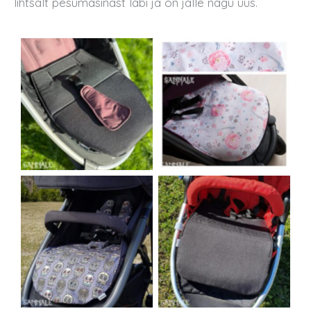
lihtsalt pesumasinast läbi ja on jälle nagu uus.