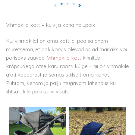
Vihmakile kott – kuiv ja kena hoiupaik
Kui vihmakilel on oma kott, ei pea sa enam
muretsema, et pakikorvis olevad asjad märjaks või
poriseks saavad.
Vihmakile kott
kinnitub
krõpsudega otse käru raami külge – nii on vihmakile
alati käepärast ja samas stiilselt oma kohas.
Puhtam, kenam ja palju mugavam lahendus kui
lihtsalt kile pakikorvi visata.