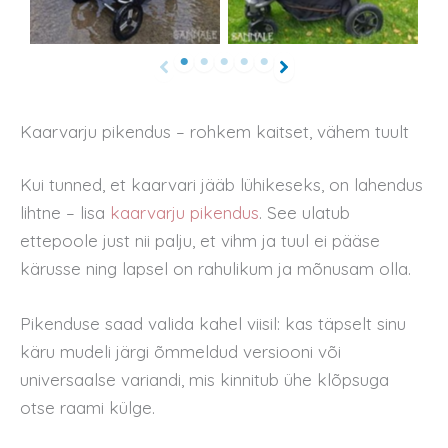
Kaarvarju pikendus – rohkem kaitset, vähem tuult
Kui tunned, et kaarvari jääb lühikeseks, on lahendus
lihtne – lisa
kaarvarju pikendus
. See ulatub
ettepoole just nii palju, et vihm ja tuul ei pääse
kärusse ning lapsel on rahulikum ja mõnusam olla.
Pikenduse saad valida kahel viisil: kas täpselt sinu
käru mudeli järgi õmmeldud versiooni või
universaalse variandi, mis kinnitub ühe klõpsuga
otse raami külge.