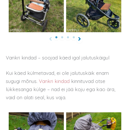
Vankri kindad – soojad käed igal jalutuskäigul
Kui käed külmetavad, ei ole jalutuskäik enam
sugugi mõnus.
Vankri kindad
kinnituvad otse
lükkesanga külge – nad ei jää koju ega kao ära,
vaid on alati seal, kus vaja.