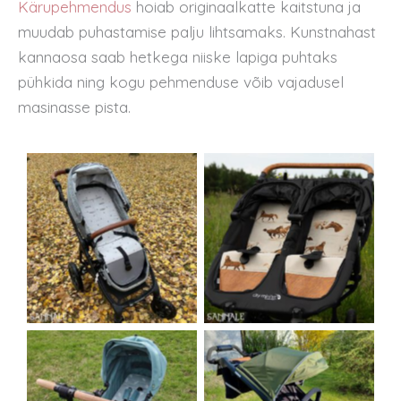
Kärupehmendus
hoiab originaalkatte kaitstuna ja
muudab puhastamise palju lihtsamaks. Kunstnahast
kannaosa saab hetkega niiske lapiga puhtaks
pühkida ning kogu pehmenduse võib vajadusel
masinasse pista.