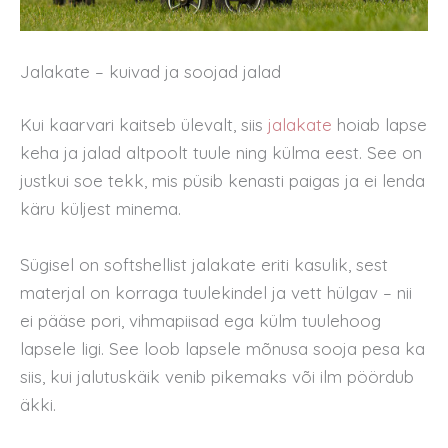
Jalakate – kuivad ja soojad jalad
Kui kaarvari kaitseb ülevalt, siis
jalakate
hoiab lapse
keha ja jalad altpoolt tuule ning külma eest. See on
justkui soe tekk, mis püsib kenasti paigas ja ei lenda
käru küljest minema.
Sügisel on softshellist jalakate eriti kasulik, sest
materjal on korraga tuulekindel ja vett hülgav – nii
ei pääse pori, vihmapiisad ega külm tuulehoog
lapsele ligi. See loob lapsele mõnusa sooja pesa ka
siis, kui jalutuskäik venib pikemaks või ilm pöördub
äkki.