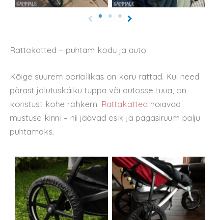
Rattakatted – puhtam kodu ja auto
Kõige suurem poriallikas on käru rattad. Kui need
pärast jalutuskäiku tuppa või autosse tuua, on
koristust kohe rohkem.
Rattakatted
hoiavad
mustuse kinni – nii jäävad esik ja pagasiruum palju
puhtamaks.