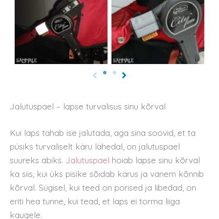
Jalutuspael – lapse turvalisus sinu kõrval
Kui laps tahab ise jalutada, aga sina soovid, et ta
püsiks turvaliselt käru lähedal, on jalutuspael
suureks abiks.
Jalutuspael
hoiab lapse sinu kõrval
ka siis, kui üks pisike sõidab kärus ja vanem kõnnib
kõrval. Sügisel, kui teed on porised ja libedad, on
eriti hea tunne, kui tead, et laps ei torma liiga
kaugele.