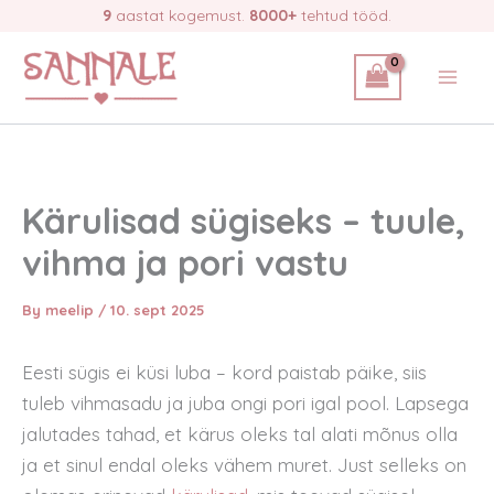
Skip
9
aastat kogemust.
8000+
tehtud tööd.
to
content
Kärulisad sügiseks – tuule,
vihma ja pori vastu
By
meelip
/
10. sept 2025
Eesti sügis ei küsi luba – kord paistab päike, siis
tuleb vihmasadu ja juba ongi pori igal pool. Lapsega
jalutades tahad, et kärus oleks tal alati mõnus olla
ja et sinul endal oleks vähem muret. Just selleks on