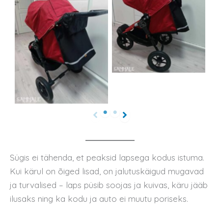
Sügis ei tähenda, et peaksid lapsega kodus istuma.
Kui kärul on õiged lisad, on jalutuskäigud mugavad
ja turvalised – laps püsib soojas ja kuivas, käru jääb
ilusaks ning ka kodu ja auto ei muutu poriseks.