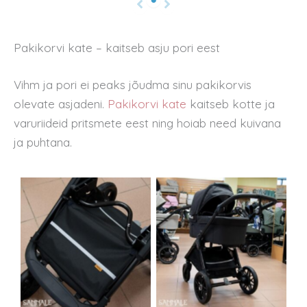
Pakikorvi kate – kaitseb asju pori eest
Vihm ja pori ei peaks jõudma sinu pakikorvis
olevate asjadeni.
Pakikorvi kate
kaitseb kotte ja
varuriideid pritsmete eest ning hoiab need kuivana
ja puhtana.