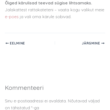
Õiged kärulisad teevad sügise lihtsamaks.
Jalakattest rattakateteni – vaata kogu valikut meie
e-poes
ja vali oma kärule sobivad.
EELMINE
JÄRGMINE
Kommenteeri
Sinu e-postiaadressi ei avaldata.
Nõutavad väljad
on tähistatud
*
-ga