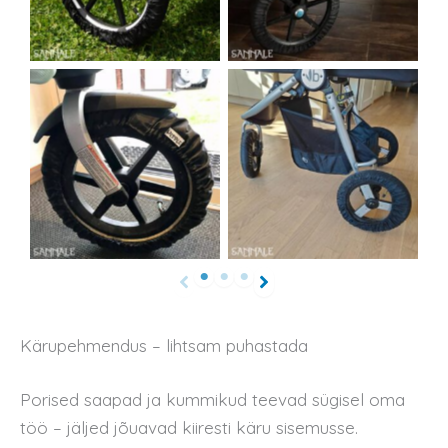
Kärupehmendus – lihtsam puhastada
Porised saapad ja kummikud teevad sügisel oma
töö – jäljed jõuavad kiiresti käru sisemusse.