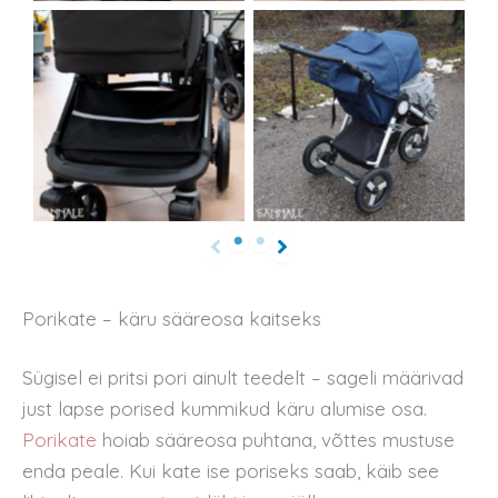
Porikate – käru sääreosa kaitseks
Sügisel ei pritsi pori ainult teedelt – sageli määrivad
just lapse porised kummikud käru alumise osa.
Porikate
hoiab sääreosa puhtana, võttes mustuse
enda peale. Kui kate ise poriseks saab, käib see