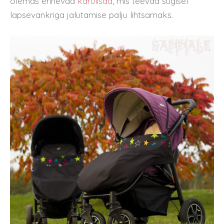
olemas erinevad
kärulisad
, mis teevad sügisel
lapsevankriga jalutamise palju lihtsamaks.