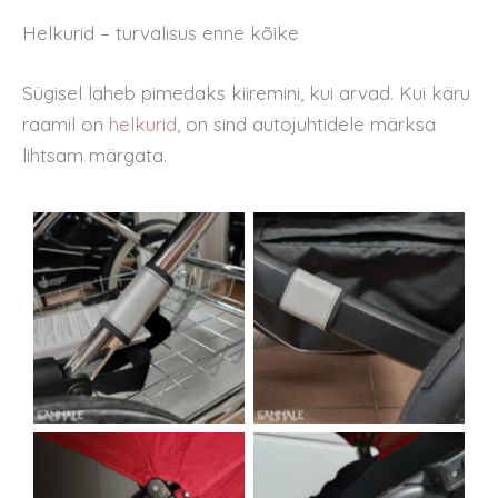
Helkurid – turvalisus enne kõike
Sügisel läheb pimedaks kiiremini, kui arvad. Kui käru
raamil on
helkurid
, on sind autojuhtidele märksa
lihtsam märgata.