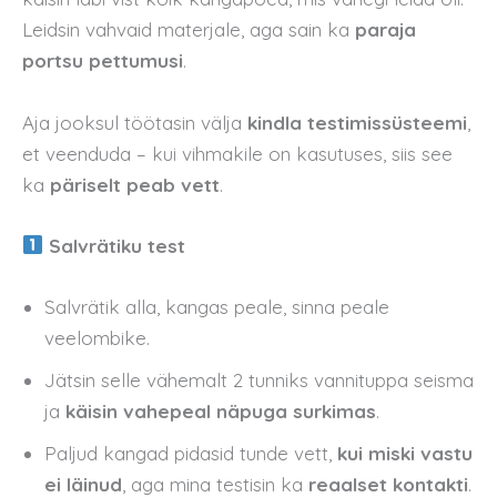
Leidsin vahvaid materjale, aga sain ka
paraja
portsu pettumusi
.
Aja jooksul töötasin välja
kindla testimissüsteemi
,
et veenduda – kui vihmakile on kasutuses, siis see
ka
päriselt peab vett
.
Salvrätiku test
Salvrätik alla, kangas peale, sinna peale
veelombike.
Jätsin selle vähemalt 2 tunniks vannituppa seisma
ja
käisin vahepeal näpuga surkimas
.
Paljud kangad pidasid tunde vett,
kui miski vastu
ei läinud
, aga mina testisin ka
reaalset kontakti
.