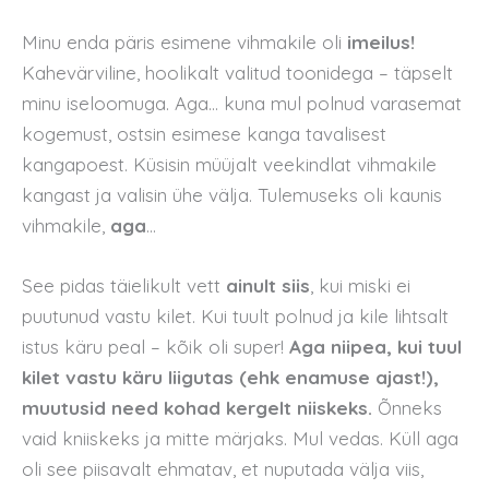
Minu enda päris esimene vihmakile oli
imeilus!
Kahevärviline, hoolikalt valitud toonidega – täpselt
minu iseloomuga. Aga… kuna mul polnud varasemat
kogemust, ostsin esimese kanga tavalisest
kangapoest. Küsisin müüjalt veekindlat vihmakile
kangast ja valisin ühe välja. Tulemuseks oli kaunis
vihmakile,
aga
…
See pidas täielikult vett
ainult siis
, kui miski ei
puutunud vastu kilet. Kui tuult polnud ja kile lihtsalt
istus käru peal – kõik oli super!
Aga niipea, kui tuul
kilet vastu käru liigutas (ehk enamuse ajast!),
muutusid need kohad kergelt niiskeks.
Õnneks
vaid kniiskeks ja mitte märjaks. Mul vedas. Küll aga
oli see piisavalt ehmatav, et nuputada välja viis,