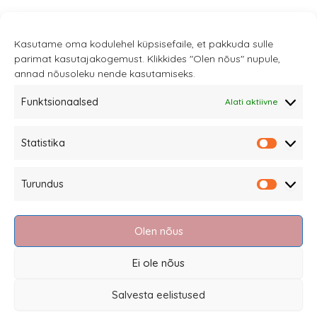
Kasutame oma kodulehel küpsisefaile, et pakkuda sulle
parimat kasutajakogemust. Klikkides "Olen nõus" nupule,
annad nõusoleku nende kasutamiseks.
Funktsionaalsed
Alati aktiivne
Sannale OÜ
Statistika
tel.
+372 58863122
Statistik
Rüütli 4, Tallinn
Turundus
sannale@sannale.ee
Turundu
Müügitingimused
Olen nõus
Kauba tagastamine
Privaatsuspoliitika ja küpsised
Ei ole nõus
Edasimüüjad
Salvesta eelistused