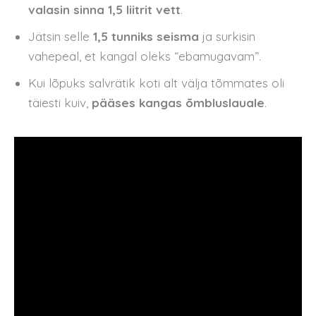
valasin sinna 1,5 liitrit vett
.
Jätsin selle
1,5 tunniks seisma
ja surkisin
vahepeal, et kangal oleks “ebamugavam”.
Kui lõpuks salvrätik koti alt välja tõmmates oli
täiesti kuiv,
pääses kangas õmbluslauale
.