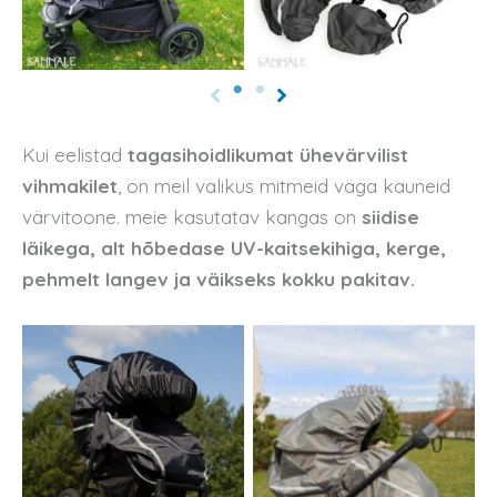
Kui eelistad
tagasihoidlikumat ühevärvilist
vihmakilet
, on meil valikus mitmeid väga kauneid
värvitoone. meie kasutatav kangas on
siidise
läikega, alt hõbedase UV-kaitsekihiga, kerge,
pehmelt langev ja väikseks kokku pakitav.