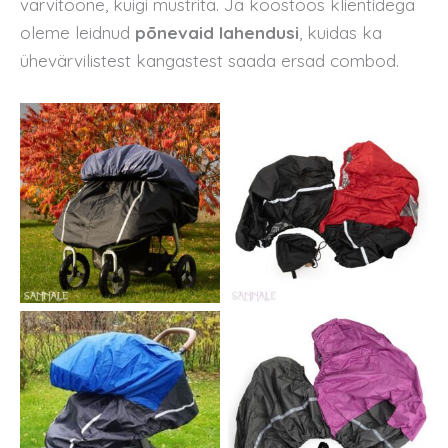
värvitoone, kuigi mustrita. Ja koostöös klientidega
oleme leidnud
põnevaid lahendusi
, kuidas ka
ühevärvilistest kangastest saada ersad combod.