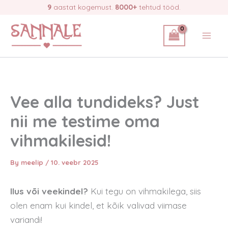
Skip
9
aastat kogemust.
8000+
tehtud tööd.
to
content
Vee alla tundideks? Just
nii me testime oma
vihmakilesid!
By
meelip
/
10. veebr 2025
Ilus või veekindel?
Kui tegu on vihmakilega, siis
olen enam kui kindel, et kõik valivad viimase
variandi!