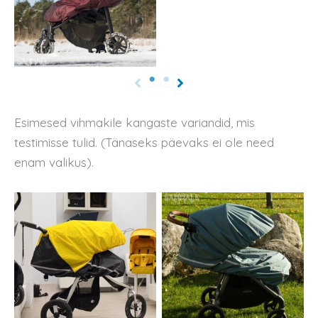
Esimesed vihmakile kangaste variandid, mis
testimisse tulid. (Tänaseks päevaks ei ole need
enam valikus).