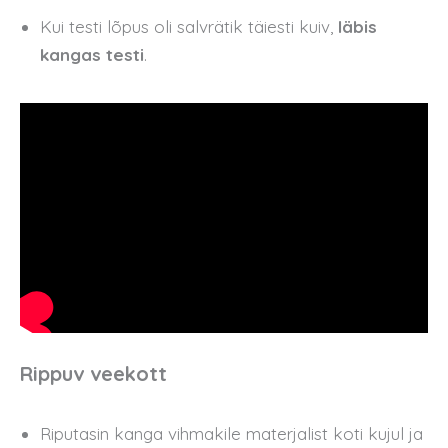
Kui testi lõpus oli salvrätik täiesti kuiv,
läbis
kangas testi
.
Rippuv veekott
Riputasin kanga vihmakile materjalist koti kujul ja