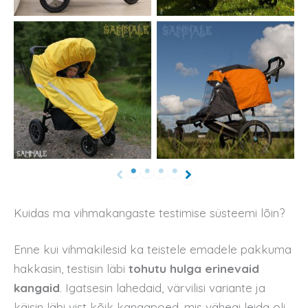
Kuidas ma vihmakangaste testimise süsteemi lõin?
Enne kui vihmakilesid ka teistele emadele pakkuma
hakkasin, testisin läbi
tohutu hulga erinevaid
kangaid
. Igatsesin lahedaid, värvilisi variante ja
käisin läbi vist kõik kangapoed, mis vähegi leida oli.