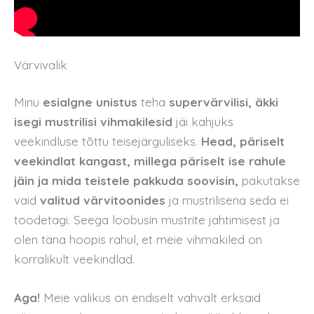
Värvivalik
Minu
esialgne unistus
teha
supervärvilisi, äkki
isegi mustrilisi vihmakilesid
jäi kahjuks
veekindluse tõttu teisejärguliseks.
Head, päriselt
veekindlat kangast, millega päriselt ise rahule
jäin ja mida teistele pakkuda soovisin,
pakutakse
vaid
valitud värvitoonides
ja mustrilisena seda ei
toodetagi. Seega loobusin mustrite jahtimisest ja
olen täna hoopis rahul, et meie vihmakiled on
korralikult veekindlad.
Aga!
Meie valikus on endiselt vahvalt erksaid