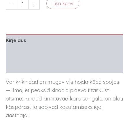
Vankri
-
+
Lisa korvi
kindad
kogus
Kirjeldus
Lisainfo
Arvustused (1)
Vankrikindad on mugav viis hoida käed soojas
— ilma, et peaksid kindaid pidevalt taskust
otsima. Kindad kinnituvad käru sangale, on alati
käepärast ja sobivad kasutamiseks igal
aastaajal.