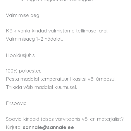
Valmimise aeg
Kõik vankrikindad valmistame tellimuse järgi.
Valmimisaeg 1–2 nädalat.
Hooldusjuhis
100% polüester.
Pesta madalal temperatuuril käsitsi või õrnpesul.
Triikida võib madalal kuumusel.
Erisoovid
Soovid kindaid teises värvitoonis või eri materjalist?
Kirjuta:
sannale@sannale.ee