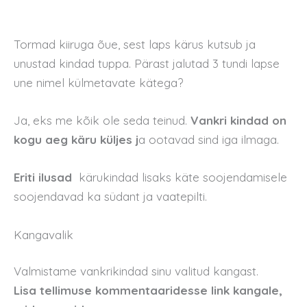
Tormad kiiruga õue, sest laps kärus kutsub ja
unustad kindad tuppa. Pärast jalutad 3 tundi lapse
une nimel külmetavate kätega?
Ja, eks me kõik ole seda teinud.
Vankri kindad on
kogu aeg käru küljes j
a ootavad sind iga ilmaga.
Eriti ilusad
kärukindad lisaks käte soojendamisele
soojendavad ka südant ja vaatepilti.
Kangavalik
Valmistame vankrikindad sinu valitud kangast.
Lisa tellimuse kommentaaridesse link kangale,