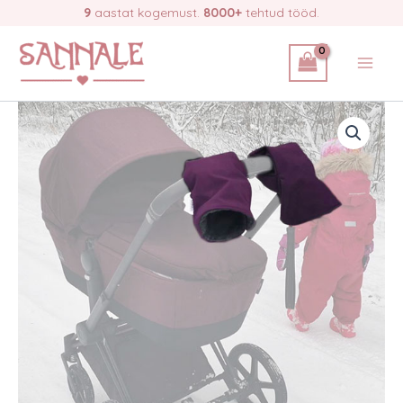
Skip
9
aastat kogemust.
8000+
tehtud tööd.
to
content