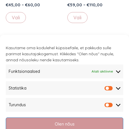
Hinnanguga
Hinnavahemik:
Hinnanguga
Hinnavahem
€
45,00
–
€
60,00
€
59,00
–
€
110,00
5.00
4.89
€45,00
€59,00
/ 5
/ 5
Sellel
Sellel
kuni
kuni
Vali
Vali
€60,00
€110,00
tootel
tootel
on
on
mitu
mitu
varianti.
varianti.
Kasutame oma kodulehel küpsisefaile, et pakkuda sulle
Valikuid
Valikuid
parimat kasutajakogemust. Klikkides "Olen nõus" nupule,
annad nõusoleku nende kasutamiseks.
saab
saab
teha
teha
Funktsionaalsed
Alati aktiivne
tootelehel.
tootelehel.
Sannale OÜ
Statistika
tel.
+372 58863122
Statistik
Rüütli 4, Tallinn
Turundus
sannale@sannale.ee
Turundu
Müügitingimused
Olen nõus
Kauba tagastamine