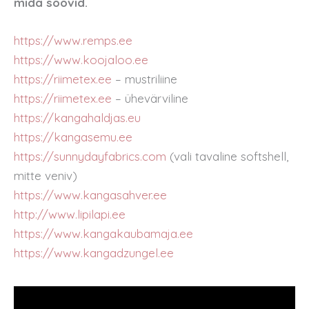
mida soovid.
https://www.remps.ee
https://www.koojaloo.ee
https://riimetex.ee
– mustriliine
https://riimetex.ee
– ühevärviline
https://kangahaldjas
.eu
https://kangasemu.ee
https://sunnydayfabrics.com
(vali tavaline softshell,
mitte veniv)
https://www.kangasahver.ee
http://www.lipilapi.ee
https://www.kangakaubamaja.ee
https://www.kangadzungel.ee