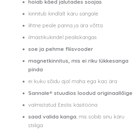
hoiab käed jalutades soojas
kinnitub kindlalt käru sangale
lihtne peale panna ja ära võtta
ilmastikukindel pealiskangas
soe ja pehme fliisvooder
magnetkinnitus, mis ei riku lükkesanga
pinda
ei kuku sõidu ajal maha ega kao ära
Sannale® stuudios loodud originaallõige
valmistatud Eestis käsitööna
saad valida kanga
, mis sobib sinu käru
stiiliga