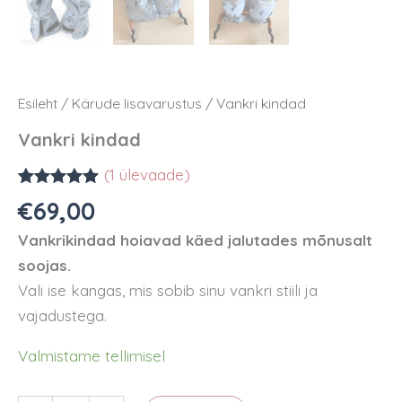
Esileht
/
Kärude lisavarustus
/ Vankri kindad
Vankri kindad
(
1
ülevaade)
Hinnatud
1
€
69,00
5.00
/5
kliendi
Vankrikindad hoiavad käed jalutades mõnusalt
hinnangu
põhjal
soojas.
Vali ise kangas, mis sobib sinu vankri stiili ja
vajadustega.
Valmistame tellimisel