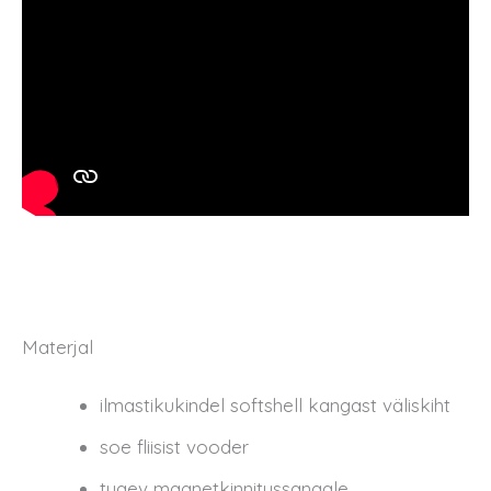
Materjal
ilmastikukindel softshell kangast väliskiht
soe fliisist vooder
tugev magnetkinnitussangale