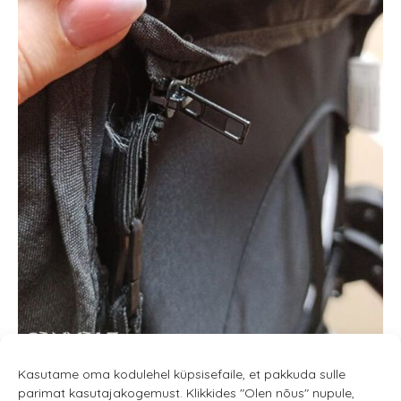
Kasutame oma kodulehel küpsisefaile, et pakkuda sulle
parimat kasutajakogemust. Klikkides "Olen nõus" nupule,