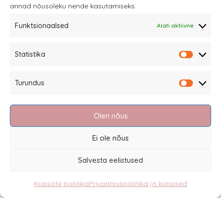
annad nõusoleku nende kasutamiseks.
Funktsionaalsed
Alati aktiivne
Sannale OÜ
Statistika
tel.
+372 58863122
Statistik
Rüütli 4, Tallinn
Turundus
sannale@sannale.ee
Turundu
Müügitingimused
Olen nõus
Kauba tagastamine
Privaatsuspoliitika ja küpsised
Ei ole nõus
Edasimüüjad
Salvesta eelistused
Küpsiste poliitika
Privaatsuspoliitika ja küpsised
Eesti