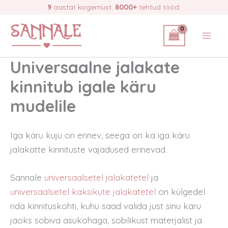
Skip
9
aastat kogemust.
8000+
tehtud tööd.
to
content
Universaalne jalakate
kinnitub igale käru
mudelile
Iga käru kuju on erinev, seega on ka iga käru
jalakatte kinnituste vajadused erinevad.
Sannale
universaalsetel jalakatetel
ja
universaalsetel kaksikute jalakatetel
on külgedel
rida kinnituskohti, kuhu saad valida just sinu käru
jaoks sobiva asukohaga, sobilikust materjalist ja