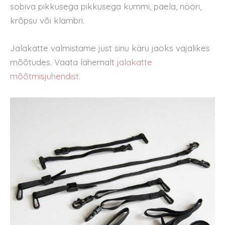
sobiva pikkusega pikkusega kummi, paela, nööri,
krõpsu või klambri.
Jalakatte valmistame just sinu käru jaoks vajalikes
mõõtudes. Vaata lähemalt
jalakatte
mõõtmisjuhendist.